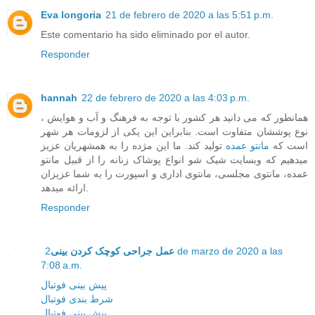
Eva longoria
21 de febrero de 2020 a las 5:51 p.m.
Este comentario ha sido eliminado por el autor.
Responder
hannah
22 de febrero de 2020 a las 4:03 p.m.
همانطور که می دانید هر کشور با توجه به فرهنگ و آب و هوایش ،
نوع پوششان متفاوت است. بنابراین این یکی از لزومات هر شهر
است که
مانتو عمده
تولید کند. ما این مژده را به همشهریان عزیز
میدهیم که وبسایت شیک شو انواع پوشاک زنانه را از قبیل مانتو
عمده، مانتوی مجلسی، مانتوی اداری و اسپورت را به شما عزیزان
ارائه میدهد.
Responder
2 de marzo de 2020 a las
عمل جراحی کوچک کردن بینی
7:08 a.m.
پیش بینی فوتبال
شرط بندی فوتبال
پیش بینی فوتبال