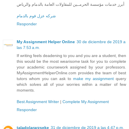
أبرز خدمات مؤسسة الحرمــين للمقاولات العامة بالدمام والرياض
شركه عزل فوم بالدمام
Responder
My Assignment Helper Online
30 de diciembre de 2019 a
las 7:53 a.m.
If writing feels deadening to you and you are a student, then
this would be the most wearisome task for you to complete
your academic coursework assigned by your professors.
MyAssignmentHelperOnline.com provides the team of best
tutors whom you can ask to
make my assignment
query
which solves all of your worries within a matter of few
moments.
Best Assignment Writer
|
Complete My Assignment
Responder
taladolararzseke
31 de diciembre de 2019 a las 4:47 p.m.