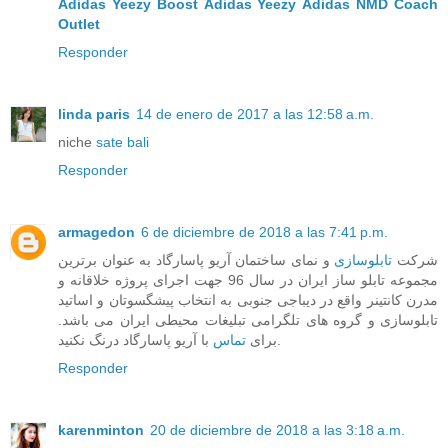
Adidas Yeezy Boost
Adidas Yeezy
Adidas NMD
Coach
Outlet
Responder
linda paris
14 de enero de 2017 a las 12:58 a.m.
niche
sate bali
Responder
armagedon
6 de diciembre de 2018 a las 7:41 p.m.
شرکت
تابلوسازی
و نمای ساختمان آریو پاسارگاد به عنوان برترین
مجموعه تابلو ساز ایران در سال 96 جهت اجرای پروژه خلاقانه و
مدرن کانتینر واقع در دیباجی جنوبی به انتخاب پیشگسوتان و اساتید
تابلوسازی و گروه های تلگرامی تبلیغات محیطی ایران می باشد.
با آریو پاسارگاد درنگ نکنید.
برای
تماس
Responder
karenminton
20 de diciembre de 2018 a las 3:18 a.m.