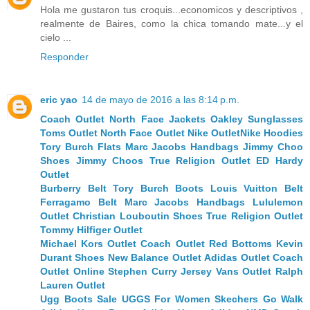
Hola me gustaron tus croquis...economicos y descriptivos ,
realmente de Baires, como la chica tomando mate...y el
cielo ...
Responder
eric yao
14 de mayo de 2016 a las 8:14 p.m.
Coach Outlet
North Face Jackets
Oakley Sunglasses
Toms Outlet
North Face Outlet
Nike Outlet
Nike Hoodies
Tory Burch Flats
Marc Jacobs Handbags
Jimmy Choo
Shoes
Jimmy Choos
True Religion Outlet
ED Hardy
Outlet
Burberry Belt
Tory Burch Boots
Louis Vuitton Belt
Ferragamo Belt
Marc Jacobs Handbags
Lululemon
Outlet
Christian Louboutin Shoes
True Religion Outlet
Tommy Hilfiger Outlet
Michael Kors Outlet
Coach Outlet
Red Bottoms
Kevin
Durant Shoes
New Balance Outlet
Adidas Outlet
Coach
Outlet Online
Stephen Curry Jersey
Vans Outlet
Ralph
Lauren Outlet
Ugg Boots Sale
UGGS For Women
Skechers Go Walk