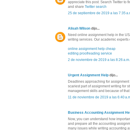
appreciate this post. Search Twitter to f
and share
Twitter search
25 de septiembre de 2019 a las 7:35 a.
Alisah Wilson
dijo...
Need online assignment help in the US
writing services. Our academic experts
online assignment help cheap
editing proofreading service
2 de noviembre de 2019 a las 8:26 a.m.
Urgent Assignment Help
dijo...
Deadlines approaching for assignment 
scariest part of assignment writing for s
management skills and because of that t
11 de noviembre de 2019 a las 6:40 a.
Business Accounting Assignment He
Now, you can understand how important 
and prepare all the accounting assignm
many issues while writing accounting ass