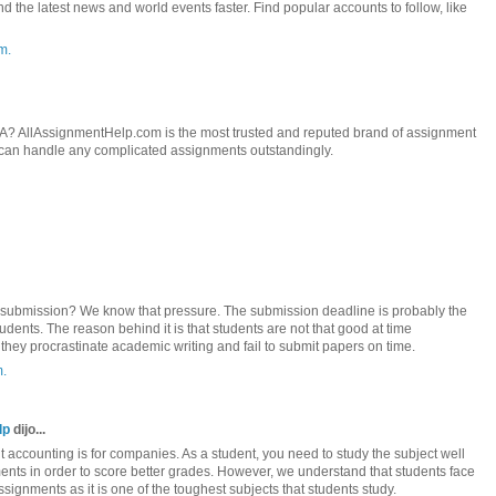
ind the latest news and world events faster. Find popular accounts to follow, like
m.
A? AllAssignmentHelp.com is the most trusted and reputed brand of assignment
 can handle any complicated assignments outstandingly.
submission? We know that pressure. The submission deadline is probably the
tudents. The reason behind it is that students are not that good at time
hey procrastinate academic writing and fail to submit papers on time.
m.
lp
dijo...
accounting is for companies. As a student, you need to study the subject well
ents in order to score better grades. However, we understand that students face
ignments as it is one of the toughest subjects that students study.