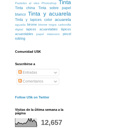
Tinta
Pasteles al oleo
Photoshop
Tinta china
Tinta sobre papel
Tinta y acuarela
blanco
acuarela
Tinta y lapices color
birome
aguada
birome negra
carbonilla
lapices acuarelables
lápices
digital
acuarelables
pincel
papel misionero
rotring
Comunidad USK
Suscribirse a
Entradas
Comentarios
Follow USk on Twitter
Visitas de la última semana a la
página
12,657