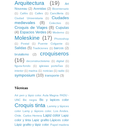
Arquitectura
(19)
Art
Nouveau
(2)
Avenidas
(2)
Bicentenario
(1)
Cafés
(1)
Calles
(1)
Cancilleria
(1)
Ciudades
Ciudad Universitaria
(1)
medievales
(8)
Colectivo
(1)
Croquis de Viajes
(8)
Cupulas
(4)
Espacios Verdes
(4)
Moderno
(1)
Moleskine
(17)
Photoshop
(1)
Postal
(1)
Puente Colgante
(1)
Salidas
(5)
barcos
(2)
Tradiciones
(1)
croquiseros
brutalismo
(2)
(16)
deconstructivismo
(1)
digital
(1)
figura-fondo
(1)
iglesias porteñas
(1)
interior
(1)
marina
(1)
noticias
(1)
radio
(1)
symposium
(10)
transporte
(3)
Técnicas
Art pen y lápiz color. Aula Magna FADU -
Bic y lapices color
UNC
Bic negra
Croquis tinta
Lammy y lápices
color
Lamy y lápices color. Los Andes.
Lapiz color
Lapiz
Chile. Carlos Herrera
color y tinta
Lapiz grafito
Lápices color
Lápiz grafito y lápiz color.
Papel madera