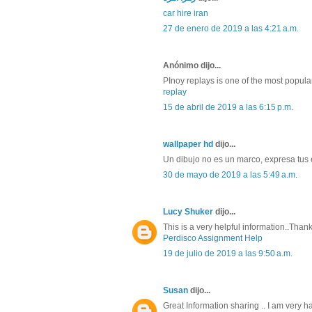
car hire iran
27 de enero de 2019 a las 4:21 a.m.
Anónimo dijo...
PInoy replays is one of the most popular
replay
15 de abril de 2019 a las 6:15 p.m.
wallpaper hd
dijo...
Un dibujo no es un marco, expresa tus
30 de mayo de 2019 a las 5:49 a.m.
Lucy Shuker
dijo...
This is a very helpful information..Tha
Perdisco Assignment Help
19 de julio de 2019 a las 9:50 a.m.
Susan
dijo...
Great Information sharing .. I am very hap