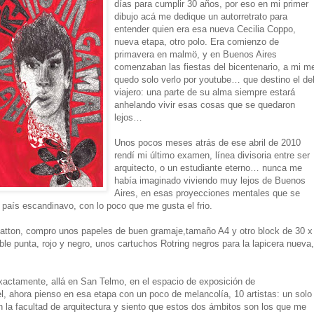
días para cumplir 30 años, por eso en mi primer
dibujo acá me dedique un autorretrato para
entender quien era esa nueva Cecilia Coppo,
nueva etapa, otro polo. Era comienzo de
primavera en malmö, y en Buenos Aires
comenzaban las fiestas del bicentenario, a mi m
quedo solo verlo por youtube… que destino el de
viajero: una parte de su alma siempre estará
anhelando vivir esas cosas que se quedaron
lejos…
Unos pocos meses atrás de ese abril de 2010
rendí mi último examen, línea divisoria entre ser
arquitecto, o un estudiante eterno… nunca me
había imaginado viviendo muy lejos de Buenos
Aires, en esas proyecciones mentales que se
país escandinavo, con lo poco que me gusta el frio.
 Matton, compro unos papeles de buen gramaje,tamaño A4 y otro block de 30 x
le punta, rojo y negro, unos cartuchos Rotring negros para la lapicera nueva,
actamente, allá en San Telmo, en el espacio de exposición de
l, ahora pienso en esa etapa con un poco de melancolía, 10 artistas: un solo
en la facultad de arquitectura y siento que estos dos ámbitos son los que me