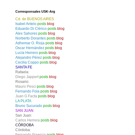
Corresponsales USK-Arg
Cd. de BUENOS AIRES
Isabel Antelo
posts
blog
Eduardo Di Clérico
posts
blog
Alex Sahores
posts
blog
Norberto Dorantes
posts
blog
Adhemar O. Rioja
posts
blog
Oscar Hernández
posts
blog
Lucía Herrero
posts
blog
Alejandro Pérez
posts
blog
Cecilia Coppo
posts
blog
SANTA FE
Rafaela:
Diego Jappert
posts
blog
Rosario:
Mauro Pesci
posts
blog
Fernando Fola
posts
blog
Juan G Facta
posts
blog
LA PLATA
Bruno Sucurado
posts
blog
SAN JUAN
San Juan:
Carlos Herrera
posts
blog
CÓRDOBA
Córdoba:
Fernando Fraenza
posts
blog