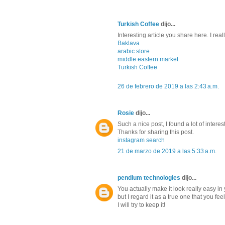
Turkish Coffee
dijo...
Interesting article you share here. I really
Baklava
arabic store
middle eastern market
Turkish Coffee
26 de febrero de 2019 a las 2:43 a.m.
Rosie
dijo...
Such a nice post, I found a lot of inter
Thanks for sharing this post.
instagram search
21 de marzo de 2019 a las 5:33 a.m.
pendlum technologies
dijo...
You actually make it look really easy in
but I regard it as a true one that you f
I will try to keep it!