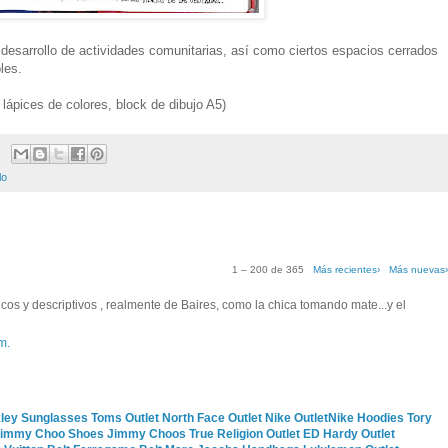
desarrollo de actividades comunitarias, así como ciertos espacios cerrados
les.
 lápices de colores, block de dibujo A5)
lo
1 – 200 de 365
Más recientes›
Más nuevas
os y descriptivos , realmente de Baires, como la chica tomando mate...y el
m.
ley Sunglasses
Toms Outlet
North Face Outlet
Nike Outlet
Nike Hoodies
Tory
immy Choo Shoes
Jimmy Choos
True Religion Outlet
ED Hardy Outlet