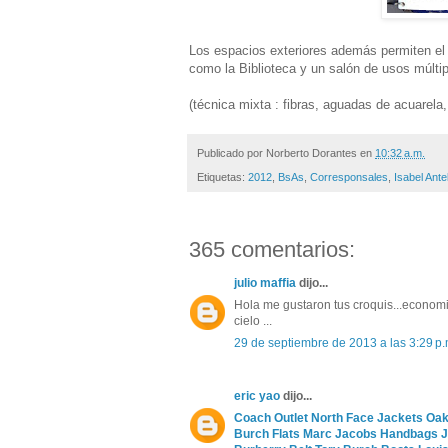
Los espacios exteriores además permiten el 
como la Biblioteca y un salón de usos múltip
(técnica mixta : fibras, aguadas de acuarela,
Publicado por
Norberto Dorantes
en
10:32 a.m.
Etiquetas:
2012
,
BsAs
,
Corresponsales
,
Isabel Ante
365 comentarios:
julio maffia
dijo...
Hola me gustaron tus croquis...economic
cielo ...
29 de septiembre de 2013 a las 3:29 p.
eric yao
dijo...
Coach Outlet
North Face Jackets
Oak
Burch Flats
Marc Jacobs Handbags
J