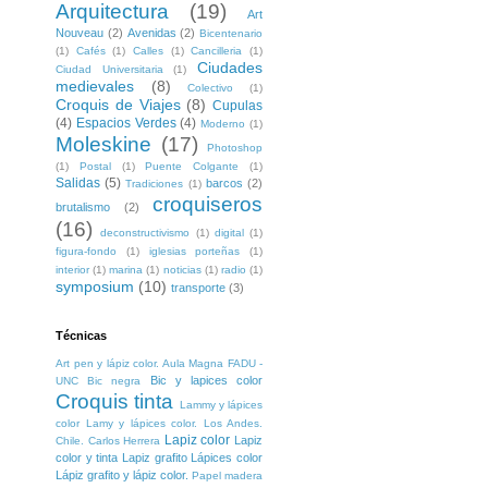
Arquitectura
(19)
Art
Nouveau
(2)
Avenidas
(2)
Bicentenario
(1)
Cafés
(1)
Calles
(1)
Cancilleria
(1)
Ciudades
Ciudad Universitaria
(1)
medievales
(8)
Colectivo
(1)
Croquis de Viajes
(8)
Cupulas
(4)
Espacios Verdes
(4)
Moderno
(1)
Moleskine
(17)
Photoshop
(1)
Postal
(1)
Puente Colgante
(1)
Salidas
(5)
barcos
(2)
Tradiciones
(1)
croquiseros
brutalismo
(2)
(16)
deconstructivismo
(1)
digital
(1)
figura-fondo
(1)
iglesias porteñas
(1)
interior
(1)
marina
(1)
noticias
(1)
radio
(1)
symposium
(10)
transporte
(3)
Técnicas
Art pen y lápiz color. Aula Magna FADU -
Bic y lapices color
UNC
Bic negra
Croquis tinta
Lammy y lápices
color
Lamy y lápices color. Los Andes.
Lapiz color
Lapiz
Chile. Carlos Herrera
color y tinta
Lapiz grafito
Lápices color
Lápiz grafito y lápiz color.
Papel madera