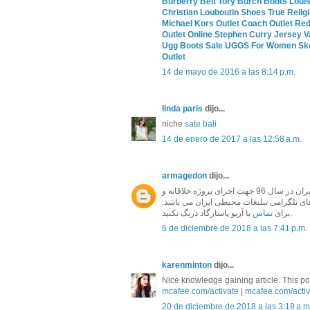
Burberry Belt
Tory Burch Boots
Louis
Christian Louboutin Shoes
True Relig
Michael Kors Outlet
Coach Outlet
Red
Outlet Online
Stephen Curry Jersey
V
Ugg Boots Sale
UGGS For Women
Sk
Outlet
14 de mayo de 2016 a las 8:14 p.m.
linda paris
dijo...
niche
sate bali
14 de enero de 2017 a las 12:58 a.m.
armagedon
dijo...
و نمای ساختمان آریو پاسارگاد به عنوان برترین مجموعه تابلو ساز ایران در سال 96 جهت اجرای پروژه خلاقانه و
 های تلگرامی تبلیغات محیطی ایران می باشد
با آریو پاسارگاد درنگ نکنید.
برای
تماس
6 de diciembre de 2018 a las 7:41 p.m.
karenminton
dijo...
Nice knowledge gaining article. This post
mcafee.com/activate
|
mcafee.com/activ
20 de diciembre de 2018 a las 3:18 a.m