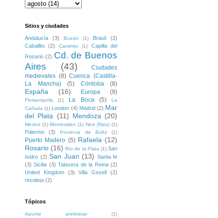
Sitios y ciudades
Andalucía
(3)
Brasil
(2)
Boedo
(1)
Caballito
(2)
Capilla del
Caminito
(1)
Cd. de Buenos
Rosario
(2)
Aires
(43)
Ciudades
medievales
(8)
Cuenca (Castilla-
La Mancha)
(5)
Córdoba
(8)
España
(16)
Europa
(9)
La Boca
(5)
Florianópolis
(1)
La
Mar
London
(4)
Madrid
(2)
Cañada
(1)
del Plata
(11)
Mendoza
(20)
Mexico
(1)
Montevideo
(1)
Nice (Niza)
(1)
Palermo
(3)
Provincia de BsAs
(1)
Rafaela
(12)
Puerto Madero
(5)
Rosario
(16)
San
Río de la Plata
(1)
San Juan
(13)
Isidro
(2)
Santa fe
(3)
Sicilia
(3)
Talavera de la Reina
(2)
United Kingdom
(3)
Villa Gesell
(2)
recoleta
(2)
Tópicos
Apunte preliminar
(1)