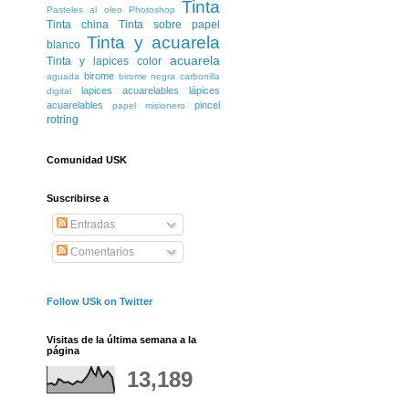
Tinta
Pasteles al oleo
Photoshop
Tinta china
Tinta sobre papel
Tinta y acuarela
blanco
acuarela
Tinta y lapices color
birome
aguada
birome negra
carbonilla
lapices acuarelables
lápices
digital
acuarelables
pincel
papel misionero
rotring
Comunidad USK
Suscribirse a
Entradas
Comentarios
Follow USk on Twitter
Visitas de la última semana a la
página
13,189