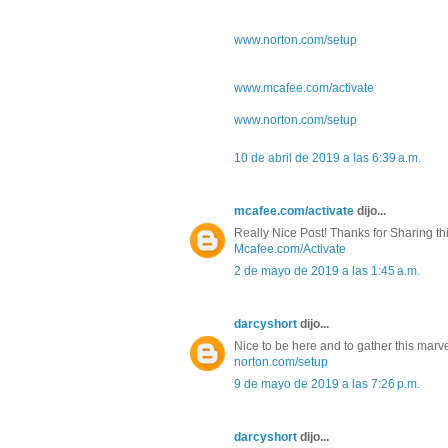
www.norton.com/setup
www.mcafee.com/activate
www.norton.com/setup
10 de abril de 2019 a las 6:39 a.m.
mcafee.com/activate
dijo...
Really Nice Post! Thanks for Sharing this
Mcafee.com/Activate
2 de mayo de 2019 a las 1:45 a.m.
darcyshort
dijo...
Nice to be here and to gather this marve
norton.com/setup
9 de mayo de 2019 a las 7:26 p.m.
darcyshort
dijo...