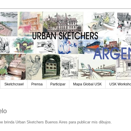
Sketchcrawl
Prensa
Participar
Mapa Global USK
USK Worksh
elo
e brinda Urban Sketchers Buenos Aires para publicar mis dibujos.