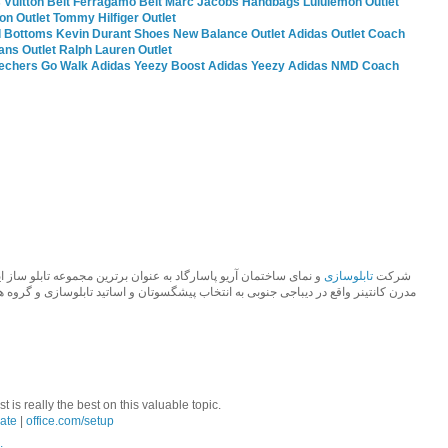
 Vuitton Belt
Ferragamo Belt
Marc Jacobs Handbags
Lululemon Outlet
ion Outlet
Tommy Hilfiger Outlet
 Bottoms
Kevin Durant Shoes
New Balance Outlet
Adidas Outlet
Coach
ans Outlet
Ralph Lauren Outlet
echers Go Walk
Adidas Yeezy Boost
Adidas Yeezy
Adidas NMD
Coach
شرکت
تابلوسازی
مدرن کانتینر واقع در دیباجی جنوبی به انتخاب پیشگسوتان و اساتید تابلوسازی و گروه.
 is really the best on this valuable topic.
ate
|
office.com/setup
.