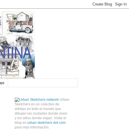
ops
Urban
Sketchers es un colectivo de
artistas en todo el mundo que
dibujan las ciudades donde viven
y los sitios donde viajan. Visite el
blog en
urban sketchers dot com
para mas información.