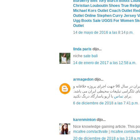
Burberry Belt
Tory Burch Boots
Louis
Christian Louboutin Shoes
True Relig
Michael Kors Outlet
Coach Outlet
Red
Outlet Online
Stephen Curry Jersey
V
Ugg Boots Sale
UGGS For Women
Sk
Outlet
14 de mayo de 2016 a las 8:14 p.m.
linda paris
dijo...
niche
sate bali
14 de enero de 2017 a las 12:58 a.m.
armagedon
dijo...
و نمای ساختمان آریو پاسارگاد به عنوان برترین مجموعه تابلو ساز ایران در سال 96 جهت اجرای پروژه خلاقانه و
 های تلگرامی تبلیغات محیطی ایران می باشد
با آریو پاسارگاد درنگ نکنید.
برای
تماس
6 de diciembre de 2018 a las 7:41 p.m.
karenminton
dijo...
Nice knowledge gaining article. This post
mcafee.com/activate
|
mcafee.com/activ
20 de diciembre de 2018 a las 3:18 a.m