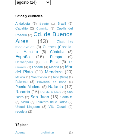
Sitios y ciudades
Andalucía
(3)
Brasil
(2)
Boedo
(1)
Caballito
(2)
Capilla del
Caminito
(1)
Cd. de Buenos
Rosario
(2)
Aires
(43)
Ciudades
medievales
(8)
Cuenca (Castilla-
La Mancha)
(5)
Córdoba
(8)
España
(16)
Europa
(9)
La Boca
(5)
Florianópolis
(1)
La
Mar
London
(4)
Madrid
(2)
Cañada
(1)
del Plata
(11)
Mendoza
(20)
Mexico
(1)
Montevideo
(1)
Nice (Niza)
(1)
Palermo
(3)
Provincia de BsAs
(1)
Rafaela
(12)
Puerto Madero
(5)
Rosario
(16)
San
Río de la Plata
(1)
San Juan
(13)
Isidro
(2)
Santa fe
(3)
Sicilia
(3)
Talavera de la Reina
(2)
United Kingdom
(3)
Villa Gesell
(2)
recoleta
(2)
Tópicos
Apunte preliminar
(1)