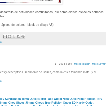
desarrollo de actividades comunitarias, así como ciertos espacios cerrados
les.
 lápices de colores, block de dibujo A5)
lo
1 – 200 de 365
Más recientes›
Más nuevas
os y descriptivos , realmente de Baires, como la chica tomando mate...y el
m.
ley Sunglasses
Toms Outlet
North Face Outlet
Nike Outlet
Nike Hoodies
Tory
immy Choo Shoes
Jimmy Choos
True Religion Outlet
ED Hardy Outlet