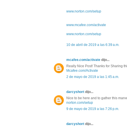
www.norton.com/setup
www.mcafee.com/activate
www.norton.com/setup
10 de abril de 2019 a las 6:39 a.m.
mcafee.com/activate
dijo...
Really Nice Post! Thanks for Sharing this
Mcafee.com/Activate
2 de mayo de 2019 a las 1:45 a.m.
darcyshort
dijo...
Nice to be here and to gather this marve
norton.com/setup
9 de mayo de 2019 a las 7:26 p.m.
darcyshort
dijo...