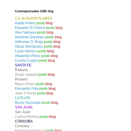
Corresponsales USK-Arg
Cd. de BUENOS AIRES
Isabel Antelo
posts
blog
Eduardo Di Clérico
posts
blog
Alex Sahores
posts
blog
Norberto Dorantes
posts
blog
Adhemar O. Rioja
posts
blog
Oscar Hernández
posts
blog
Lucía Herrero
posts
blog
Alejandro Pérez
posts
blog
Cecilia Coppo
posts
blog
SANTA FE
Rafaela:
Diego Jappert
posts
blog
Rosario:
Mauro Pesci
posts
blog
Fernando Fola
posts
blog
Juan G Facta
posts
blog
LA PLATA
Bruno Sucurado
posts
blog
SAN JUAN
San Juan:
Carlos Herrera
posts
blog
CÓRDOBA
Córdoba:
Fernando Fraenza
posts
blog