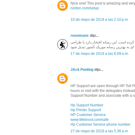
Nice one! This post is amazing and very
norton.com/setup
10 de mayo de 2019 a las 2:10 p.m.
rosemusic
dijo...
ای خود رو از اواخر بهمن 1396 شروع کرده است. این رسانه افتخار دارد با طراحی
17 de mayo de 2019 a las 6:09 a.m.
JAck Ponting
dijo...
HP Support are open through HP Toll Fre
hours or visit with the delegates inst
Support Number and associate with a si
Hp Support Number
Hp Printer Support
HP Customer Service
www.Webroot.com/safe
Hp Customer Service phone number
27 de mayo de 2019 a las 5:36 a.m.