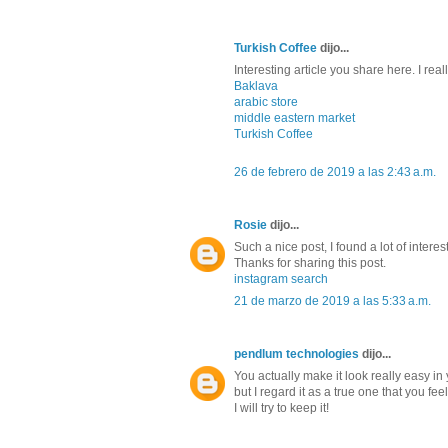
Turkish Coffee
dijo...
Interesting article you share here. I really
Baklava
arabic store
middle eastern market
Turkish Coffee
26 de febrero de 2019 a las 2:43 a.m.
Rosie
dijo...
Such a nice post, I found a lot of inter
Thanks for sharing this post.
instagram search
21 de marzo de 2019 a las 5:33 a.m.
pendlum technologies
dijo...
You actually make it look really easy in
but I regard it as a true one that you f
I will try to keep it!