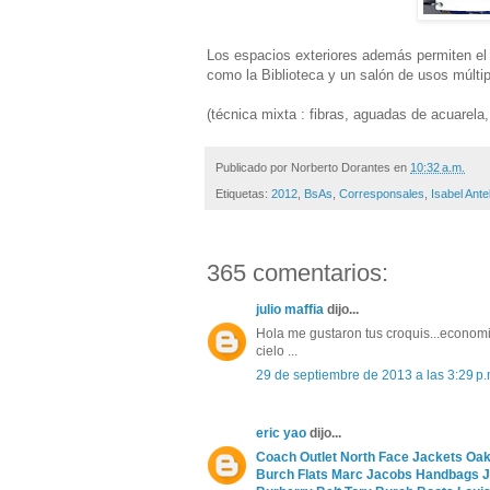
Los espacios exteriores además permiten el 
como la Biblioteca y un salón de usos múltip
(técnica mixta : fibras, aguadas de acuarela,
Publicado por
Norberto Dorantes
en
10:32 a.m.
Etiquetas:
2012
,
BsAs
,
Corresponsales
,
Isabel Ante
365 comentarios:
julio maffia
dijo...
Hola me gustaron tus croquis...economic
cielo ...
29 de septiembre de 2013 a las 3:29 p.
eric yao
dijo...
Coach Outlet
North Face Jackets
Oak
Burch Flats
Marc Jacobs Handbags
J