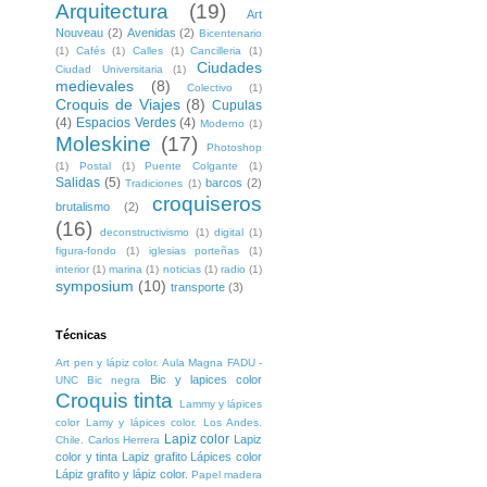
Arquitectura
(19)
Art
Nouveau
(2)
Avenidas
(2)
Bicentenario
(1)
Cafés
(1)
Calles
(1)
Cancilleria
(1)
Ciudades
Ciudad Universitaria
(1)
medievales
(8)
Colectivo
(1)
Croquis de Viajes
(8)
Cupulas
(4)
Espacios Verdes
(4)
Moderno
(1)
Moleskine
(17)
Photoshop
(1)
Postal
(1)
Puente Colgante
(1)
Salidas
(5)
barcos
(2)
Tradiciones
(1)
croquiseros
brutalismo
(2)
(16)
deconstructivismo
(1)
digital
(1)
figura-fondo
(1)
iglesias porteñas
(1)
interior
(1)
marina
(1)
noticias
(1)
radio
(1)
symposium
(10)
transporte
(3)
Técnicas
Art pen y lápiz color. Aula Magna FADU -
Bic y lapices color
UNC
Bic negra
Croquis tinta
Lammy y lápices
color
Lamy y lápices color. Los Andes.
Lapiz color
Lapiz
Chile. Carlos Herrera
color y tinta
Lapiz grafito
Lápices color
Lápiz grafito y lápiz color.
Papel madera