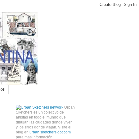
ops
Urban
Sketchers es un colectivo de
artistas en todo el mundo que
dibujan las ciudades donde viven
y los sitios donde viajan. Visite el
blog en
urban sketchers dot com
para mas información.