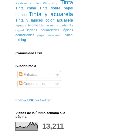
Tinta
Pasteles al oleo
Photoshop
Tinta china
Tinta sobre papel
Tinta y acuarela
blanco
acuarela
Tinta y lapices color
birome
aguada
birome negra
carbonilla
lapices acuarelables
lápices
digital
acuarelables
pincel
papel misionero
rotring
Comunidad USK
Suscribirse a
Entradas
Comentarios
Follow USk on Twitter
Visitas de la última semana a la
página
13,211