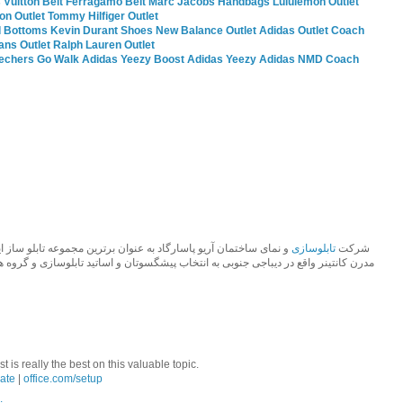
 Vuitton Belt
Ferragamo Belt
Marc Jacobs Handbags
Lululemon Outlet
ion Outlet
Tommy Hilfiger Outlet
 Bottoms
Kevin Durant Shoes
New Balance Outlet
Adidas Outlet
Coach
ans Outlet
Ralph Lauren Outlet
echers Go Walk
Adidas Yeezy Boost
Adidas Yeezy
Adidas NMD
Coach
شرکت
تابلوسازی
مدرن کانتینر واقع در دیباجی جنوبی به انتخاب پیشگسوتان و اساتید تابلوسازی و گروه.
 is really the best on this valuable topic.
ate
|
office.com/setup
.