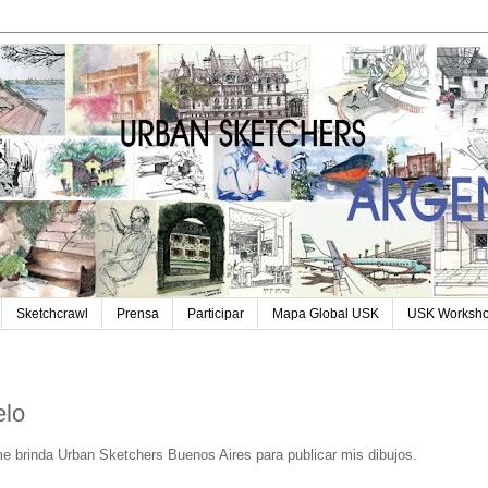
Sketchcrawl
Prensa
Participar
Mapa Global USK
USK Worksh
elo
e brinda Urban Sketchers Buenos Aires para publicar mis dibujos.