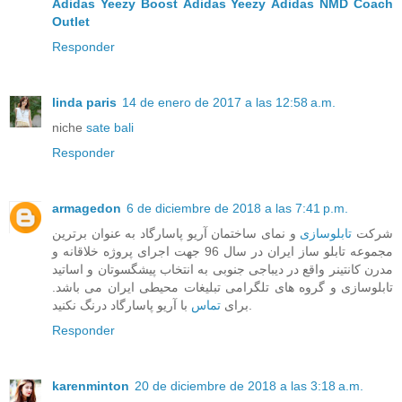
Adidas Yeezy Boost
Adidas Yeezy
Adidas NMD
Coach
Outlet
Responder
linda paris
14 de enero de 2017 a las 12:58 a.m.
niche
sate bali
Responder
armagedon
6 de diciembre de 2018 a las 7:41 p.m.
شرکت
تابلوسازی
و نمای ساختمان آریو پاسارگاد به عنوان برترین
مجموعه تابلو ساز ایران در سال 96 جهت اجرای پروژه خلاقانه و
مدرن کانتینر واقع در دیباجی جنوبی به انتخاب پیشگسوتان و اساتید
تابلوسازی و گروه های تلگرامی تبلیغات محیطی ایران می باشد.
با آریو پاسارگاد درنگ نکنید.
برای
تماس
Responder
karenminton
20 de diciembre de 2018 a las 3:18 a.m.