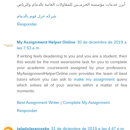
أبرز خدمات مؤسسة الحرمــين للمقاولات العامة بالدمام والرياض
شركه عزل فوم بالدمام
Responder
My Assignment Helper Online
30 de diciembre de 2019 a
las 7:53 a.m.
If writing feels deadening to you and you are a student, then
this would be the most wearisome task for you to complete
your academic coursework assigned by your professors.
MyAssignmentHelperOnline.com provides the team of best
tutors whom you can ask to
make my assignment
query
which solves all of your worries within a matter of few
moments.
Best Assignment Writer
|
Complete My Assignment
Responder
taladolararzseke
31 de diciembre de 2019 a las 4:47 p.m.