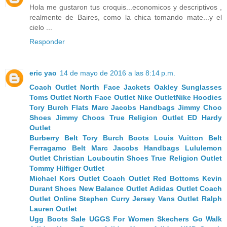
Hola me gustaron tus croquis...economicos y descriptivos ,
realmente de Baires, como la chica tomando mate...y el
cielo ...
Responder
eric yao
14 de mayo de 2016 a las 8:14 p.m.
Coach Outlet
North Face Jackets
Oakley Sunglasses
Toms Outlet
North Face Outlet
Nike Outlet
Nike Hoodies
Tory Burch Flats
Marc Jacobs Handbags
Jimmy Choo
Shoes
Jimmy Choos
True Religion Outlet
ED Hardy
Outlet
Burberry Belt
Tory Burch Boots
Louis Vuitton Belt
Ferragamo Belt
Marc Jacobs Handbags
Lululemon
Outlet
Christian Louboutin Shoes
True Religion Outlet
Tommy Hilfiger Outlet
Michael Kors Outlet
Coach Outlet
Red Bottoms
Kevin
Durant Shoes
New Balance Outlet
Adidas Outlet
Coach
Outlet Online
Stephen Curry Jersey
Vans Outlet
Ralph
Lauren Outlet
Ugg Boots Sale
UGGS For Women
Skechers Go Walk