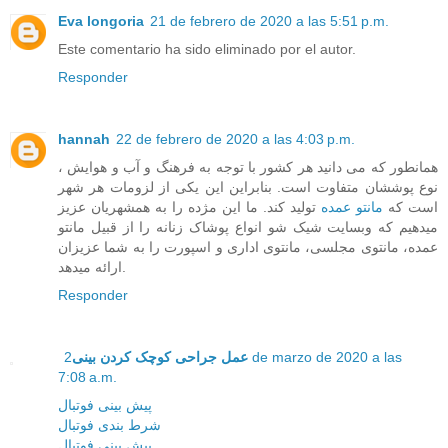
Eva longoria
21 de febrero de 2020 a las 5:51 p.m.
Este comentario ha sido eliminado por el autor.
Responder
hannah
22 de febrero de 2020 a las 4:03 p.m.
همانطور که می دانید هر کشور با توجه به فرهنگ و آب و هوایش ،
نوع پوششان متفاوت است. بنابراین این یکی از لزومات هر شهر
است که
مانتو عمده
تولید کند. ما این مژده را به همشهریان عزیز
میدهیم که وبسایت شیک شو انواع پوشاک زنانه را از قبیل مانتو
عمده، مانتوی مجلسی، مانتوی اداری و اسپورت را به شما عزیزان
ارائه میدهد.
Responder
2 de marzo de 2020 a las
عمل جراحی کوچک کردن بینی
7:08 a.m.
پیش بینی فوتبال
شرط بندی فوتبال
پیش بینی فوتبال