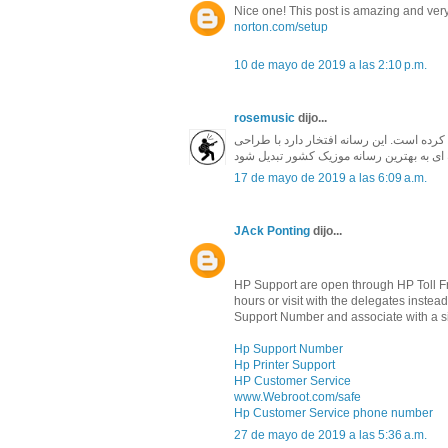
Nice one! This post is amazing and very
norton.com/setup
10 de mayo de 2019 a las 2:10 p.m.
rosemusic
dijo...
ای خود رو از اواخر بهمن 1396 شروع کرده است. این رسانه افتخار دارد با طراحی
17 de mayo de 2019 a las 6:09 a.m.
JAck Ponting
dijo...
HP Support are open through HP Toll Fre
hours or visit with the delegates inst
Support Number and associate with a si
Hp Support Number
Hp Printer Support
HP Customer Service
www.Webroot.com/safe
Hp Customer Service phone number
27 de mayo de 2019 a las 5:36 a.m.