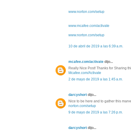
www.norton.com/setup
www.mcafee.com/activate
www.norton.com/setup
10 de abril de 2019 a las 6:39 a.m.
mcafee.com/activate
dijo...
Really Nice Post! Thanks for Sharing this
Mcafee.com/Activate
2 de mayo de 2019 a las 1:45 a.m.
darcyshort
dijo...
Nice to be here and to gather this marve
norton.com/setup
9 de mayo de 2019 a las 7:26 p.m.
darcyshort
dijo...