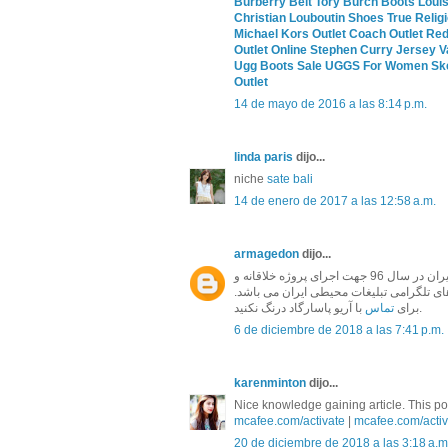
Burberry Belt
Tory Burch Boots
Louis
Christian Louboutin Shoes
True Relig
Michael Kors Outlet
Coach Outlet
Red
Outlet Online
Stephen Curry Jersey
V
Ugg Boots Sale
UGGS For Women
Sk
Outlet
14 de mayo de 2016 a las 8:14 p.m.
linda paris
dijo...
niche
sate bali
14 de enero de 2017 a las 12:58 a.m.
armagedon
dijo...
و نمای ساختمان آریو پاسارگاد به عنوان برترین مجموعه تابلو ساز ایران در سال 96 جهت اجرای پروژه خلاقانه و
 های تلگرامی تبلیغات محیطی ایران می باشد
با آریو پاسارگاد درنگ نکنید.
برای
تماس
6 de diciembre de 2018 a las 7:41 p.m.
karenminton
dijo...
Nice knowledge gaining article. This post
mcafee.com/activate
|
mcafee.com/activ
20 de diciembre de 2018 a las 3:18 a.m