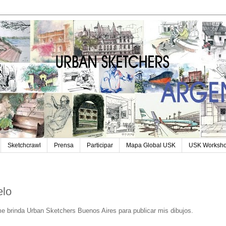
Sketchcrawl
Prensa
Participar
Mapa Global USK
USK Worksh
elo
e brinda Urban Sketchers Buenos Aires para publicar mis dibujos.