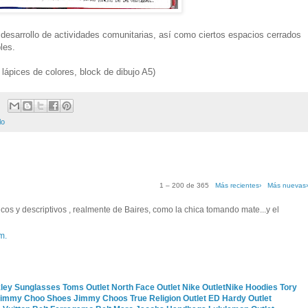
desarrollo de actividades comunitarias, así como ciertos espacios cerrados
les.
 lápices de colores, block de dibujo A5)
lo
1 – 200 de 365
Más recientes›
Más nuevas
os y descriptivos , realmente de Baires, como la chica tomando mate...y el
m.
ley Sunglasses
Toms Outlet
North Face Outlet
Nike Outlet
Nike Hoodies
Tory
immy Choo Shoes
Jimmy Choos
True Religion Outlet
ED Hardy Outlet