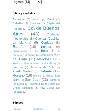
Sitios y ciudades
Andalucía
(3)
Brasil
(2)
Boedo
(1)
Caballito
(2)
Capilla del
Caminito
(1)
Cd. de Buenos
Rosario
(2)
Aires
(43)
Ciudades
medievales
(8)
Cuenca (Castilla-
La Mancha)
(5)
Córdoba
(8)
España
(16)
Europa
(9)
La Boca
(5)
Florianópolis
(1)
La
Mar
London
(4)
Madrid
(2)
Cañada
(1)
del Plata
(11)
Mendoza
(20)
Mexico
(1)
Montevideo
(1)
Nice (Niza)
(1)
Palermo
(3)
Provincia de BsAs
(1)
Rafaela
(12)
Puerto Madero
(5)
Rosario
(16)
San
Río de la Plata
(1)
San Juan
(13)
Isidro
(2)
Santa fe
(3)
Sicilia
(3)
Talavera de la Reina
(2)
United Kingdom
(3)
Villa Gesell
(2)
recoleta
(2)
Tópicos
Apunte preliminar
(1)