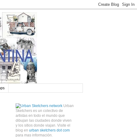
ops
Urban
Sketchers es un colectivo de
artistas en todo el mundo que
dibujan las ciudades donde viven
y los sitios donde viajan. Visite el
blog en
urban sketchers dot com
para mas información.