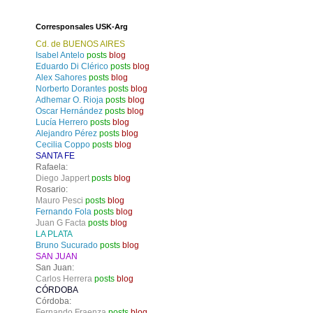
Corresponsales USK-Arg
Cd. de BUENOS AIRES
Isabel Antelo
posts
blog
Eduardo Di Clérico
posts
blog
Alex Sahores
posts
blog
Norberto Dorantes
posts
blog
Adhemar O. Rioja
posts
blog
Oscar Hernández
posts
blog
Lucía Herrero
posts
blog
Alejandro Pérez
posts
blog
Cecilia Coppo
posts
blog
SANTA FE
Rafaela:
Diego Jappert
posts
blog
Rosario:
Mauro Pesci
posts
blog
Fernando Fola
posts
blog
Juan G Facta
posts
blog
LA PLATA
Bruno Sucurado
posts
blog
SAN JUAN
San Juan:
Carlos Herrera
posts
blog
CÓRDOBA
Córdoba:
Fernando Fraenza
posts
blog