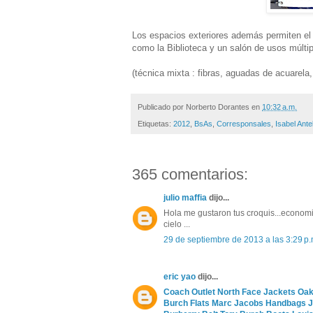
Los espacios exteriores además permiten el 
como la Biblioteca y un salón de usos múltip
(técnica mixta : fibras, aguadas de acuarela,
Publicado por
Norberto Dorantes
en
10:32 a.m.
Etiquetas:
2012
,
BsAs
,
Corresponsales
,
Isabel Ante
365 comentarios:
julio maffia
dijo...
Hola me gustaron tus croquis...economic
cielo ...
29 de septiembre de 2013 a las 3:29 p.
eric yao
dijo...
Coach Outlet
North Face Jackets
Oak
Burch Flats
Marc Jacobs Handbags
J