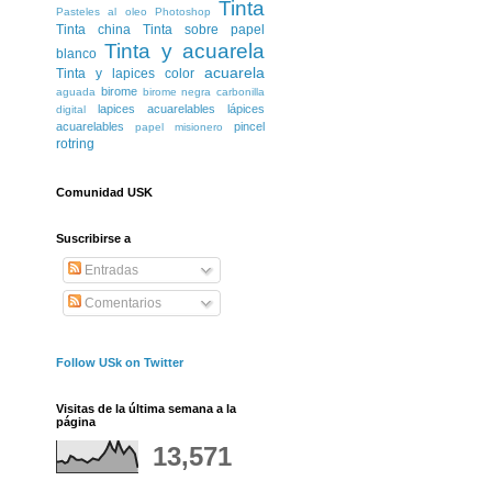
Tinta
Pasteles al oleo
Photoshop
Tinta china
Tinta sobre papel
Tinta y acuarela
blanco
acuarela
Tinta y lapices color
birome
aguada
birome negra
carbonilla
lapices acuarelables
lápices
digital
acuarelables
pincel
papel misionero
rotring
Comunidad USK
Suscribirse a
Entradas
Comentarios
Follow USk on Twitter
Visitas de la última semana a la
página
13,571