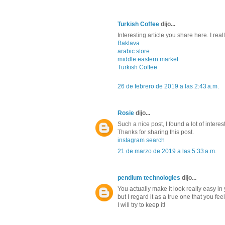
Turkish Coffee
dijo...
Interesting article you share here. I really
Baklava
arabic store
middle eastern market
Turkish Coffee
26 de febrero de 2019 a las 2:43 a.m.
Rosie
dijo...
Such a nice post, I found a lot of inter
Thanks for sharing this post.
instagram search
21 de marzo de 2019 a las 5:33 a.m.
pendlum technologies
dijo...
You actually make it look really easy in
but I regard it as a true one that you f
I will try to keep it!