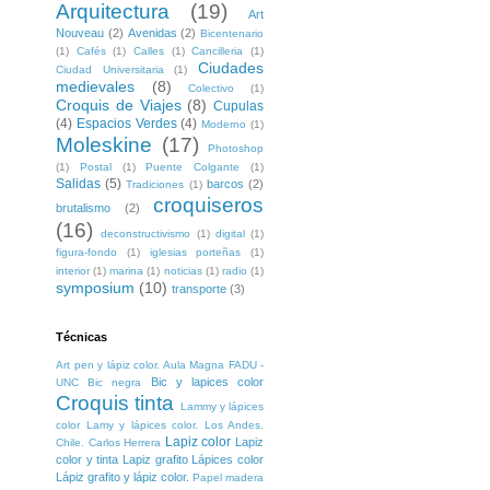
Arquitectura
(19)
Art
Nouveau
(2)
Avenidas
(2)
Bicentenario
(1)
Cafés
(1)
Calles
(1)
Cancilleria
(1)
Ciudades
Ciudad Universitaria
(1)
medievales
(8)
Colectivo
(1)
Croquis de Viajes
(8)
Cupulas
(4)
Espacios Verdes
(4)
Moderno
(1)
Moleskine
(17)
Photoshop
(1)
Postal
(1)
Puente Colgante
(1)
Salidas
(5)
barcos
(2)
Tradiciones
(1)
croquiseros
brutalismo
(2)
(16)
deconstructivismo
(1)
digital
(1)
figura-fondo
(1)
iglesias porteñas
(1)
interior
(1)
marina
(1)
noticias
(1)
radio
(1)
symposium
(10)
transporte
(3)
Técnicas
Art pen y lápiz color. Aula Magna FADU -
Bic y lapices color
UNC
Bic negra
Croquis tinta
Lammy y lápices
color
Lamy y lápices color. Los Andes.
Lapiz color
Lapiz
Chile. Carlos Herrera
color y tinta
Lapiz grafito
Lápices color
Lápiz grafito y lápiz color.
Papel madera