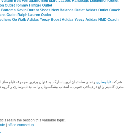
 Vuitton Belt
Ferragamo Belt
Marc Jacobs Handbags
Lululemon Outlet
ion Outlet
Tommy Hilfiger Outlet
 Bottoms
Kevin Durant Shoes
New Balance Outlet
Adidas Outlet
Coach
ans Outlet
Ralph Lauren Outlet
echers Go Walk
Adidas Yeezy Boost
Adidas Yeezy
Adidas NMD
Coach
شرکت
تابلوسازی
مدرن کانتینر واقع در دیباجی جنوبی به انتخاب پیشگسوتان و اساتید تابلوسازی و گروه.
 is really the best on this valuable topic.
ate
|
office.com/setup
.