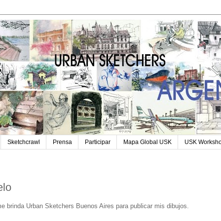
Sketchcrawl
Prensa
Participar
Mapa Global USK
USK Worksh
elo
e brinda Urban Sketchers Buenos Aires para publicar mis dibujos.