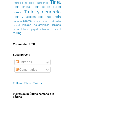
Tinta
Pasteles al oleo
Photoshop
Tinta china
Tinta sobre papel
Tinta y acuarela
blanco
acuarela
Tinta y lapices color
birome
aguada
birome negra
carbonilla
lapices acuarelables
lápices
digital
acuarelables
pincel
papel misionero
rotring
Comunidad USK
Suscribirse a
Entradas
Comentarios
Follow USk on Twitter
Visitas de la última semana a la
página