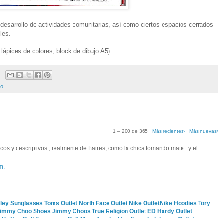
desarrollo de actividades comunitarias, así como ciertos espacios cerrados
les.
 lápices de colores, block de dibujo A5)
lo
1 – 200 de 365
Más recientes›
Más nuevas
os y descriptivos , realmente de Baires, como la chica tomando mate...y el
m.
ley Sunglasses
Toms Outlet
North Face Outlet
Nike Outlet
Nike Hoodies
Tory
immy Choo Shoes
Jimmy Choos
True Religion Outlet
ED Hardy Outlet