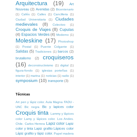
Arquitectura
(19)
Art
Nouveau
(2)
Avenidas
(2)
Bicentenario
(1)
Cafés
(1)
Calles
(1)
Cancilleria
(1)
Ciudades
Ciudad Universitaria
(1)
medievales
(8)
Colectivo
(1)
Croquis de Viajes
(8)
Cupulas
(4)
Espacios Verdes
(4)
Moderno
(1)
Moleskine
(17)
Photoshop
(1)
Postal
(1)
Puente Colgante
(1)
Salidas
(5)
barcos
(2)
Tradiciones
(1)
croquiseros
brutalismo
(2)
(16)
deconstructivismo
(1)
digital
(1)
figura-fondo
(1)
iglesias porteñas
(1)
interior
(1)
marina
(1)
noticias
(1)
radio
(1)
symposium
(10)
transporte
(3)
Técnicas
Art pen y lápiz color. Aula Magna FADU -
Bic y lapices color
UNC
Bic negra
Croquis tinta
Lammy y lápices
color
Lamy y lápices color. Los Andes.
Lapiz color
Lapiz
Chile. Carlos Herrera
color y tinta
Lapiz grafito
Lápices color
Lápiz grafito y lápiz color.
Papel madera