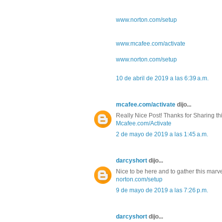
www.norton.com/setup
www.mcafee.com/activate
www.norton.com/setup
10 de abril de 2019 a las 6:39 a.m.
mcafee.com/activate
dijo...
Really Nice Post! Thanks for Sharing this
Mcafee.com/Activate
2 de mayo de 2019 a las 1:45 a.m.
darcyshort
dijo...
Nice to be here and to gather this marve
norton.com/setup
9 de mayo de 2019 a las 7:26 p.m.
darcyshort
dijo...