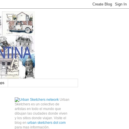
ops
Urban
Sketchers es un colectivo de
artistas en todo el mundo que
dibujan las ciudades donde viven
y los sitios donde viajan. Visite el
blog en
urban sketchers dot com
para mas información.