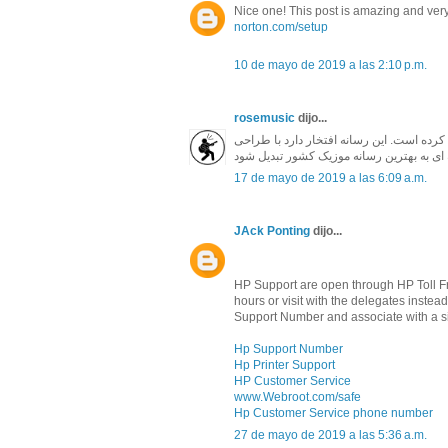
Nice one! This post is amazing and very
norton.com/setup
10 de mayo de 2019 a las 2:10 p.m.
rosemusic
dijo...
ای خود رو از اواخر بهمن 1396 شروع کرده است. این رسانه افتخار دارد با طراحی
17 de mayo de 2019 a las 6:09 a.m.
JAck Ponting
dijo...
HP Support are open through HP Toll Fre
hours or visit with the delegates inst
Support Number and associate with a si
Hp Support Number
Hp Printer Support
HP Customer Service
www.Webroot.com/safe
Hp Customer Service phone number
27 de mayo de 2019 a las 5:36 a.m.