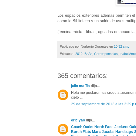
Los espacios exteriores además permiten el 
como la Biblioteca y un salón de usos múltip
(técnica mixta : fibras, aguadas de acuarela,
Publicado por
Norberto Dorantes
en
10:32 a.m.
Etiquetas:
2012
,
BsAs
,
Corresponsales
,
Isabel Ante
365 comentarios:
julio maffia
dijo...
Hola me gustaron tus croquis...economic
cielo ...
29 de septiembre de 2013 a las 3:29 p.
eric yao
dijo...
Coach Outlet
North Face Jackets
Oak
Burch Flats
Marc Jacobs Handbags
J