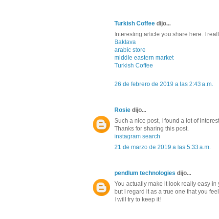
Turkish Coffee
dijo...
Interesting article you share here. I really
Baklava
arabic store
middle eastern market
Turkish Coffee
26 de febrero de 2019 a las 2:43 a.m.
Rosie
dijo...
Such a nice post, I found a lot of inter
Thanks for sharing this post.
instagram search
21 de marzo de 2019 a las 5:33 a.m.
pendlum technologies
dijo...
You actually make it look really easy in
but I regard it as a true one that you f
I will try to keep it!