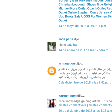
Burberry Belt
Tory Burch Boots
Louis
Christian Louboutin Shoes
True Relig
Michael Kors Outlet
Coach Outlet
Red
Outlet Online
Stephen Curry Jersey
V
Ugg Boots Sale
UGGS For Women
Sk
Outlet
14 de mayo de 2016 a las 8:14 p.m.
linda paris
dijo...
niche
sate bali
14 de enero de 2017 a las 12:58 a.m.
armagedon
dijo...
و نمای ساختمان آریو پاسارگاد به عنوان برترین مجموعه تابلو ساز ایران در سال 96 جهت اجرای پروژه خلاقانه و
 های تلگرامی تبلیغات محیطی ایران می باشد
با آریو پاسارگاد درنگ نکنید.
برای
تماس
6 de diciembre de 2018 a las 7:41 p.m.
karenminton
dijo...
Nice knowledge gaining article. This post
mcafee.com/activate
|
mcafee.com/activ
20 de diciembre de 2018 a las 3:18 a.m