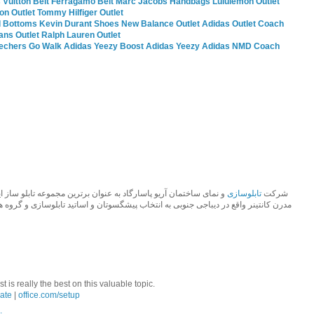
 Vuitton Belt
Ferragamo Belt
Marc Jacobs Handbags
Lululemon Outlet
ion Outlet
Tommy Hilfiger Outlet
 Bottoms
Kevin Durant Shoes
New Balance Outlet
Adidas Outlet
Coach
ans Outlet
Ralph Lauren Outlet
echers Go Walk
Adidas Yeezy Boost
Adidas Yeezy
Adidas NMD
Coach
شرکت
تابلوسازی
مدرن کانتینر واقع در دیباجی جنوبی به انتخاب پیشگسوتان و اساتید تابلوسازی و گروه.
 is really the best on this valuable topic.
ate
|
office.com/setup
.