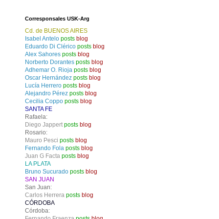
Corresponsales USK-Arg
Cd. de BUENOS AIRES
Isabel Antelo
posts
blog
Eduardo Di Clérico
posts
blog
Alex Sahores
posts
blog
Norberto Dorantes
posts
blog
Adhemar O. Rioja
posts
blog
Oscar Hernández
posts
blog
Lucía Herrero
posts
blog
Alejandro Pérez
posts
blog
Cecilia Coppo
posts
blog
SANTA FE
Rafaela:
Diego Jappert
posts
blog
Rosario:
Mauro Pesci
posts
blog
Fernando Fola
posts
blog
Juan G Facta
posts
blog
LA PLATA
Bruno Sucurado
posts
blog
SAN JUAN
San Juan:
Carlos Herrera
posts
blog
CÓRDOBA
Córdoba:
Fernando Fraenza
posts
blog