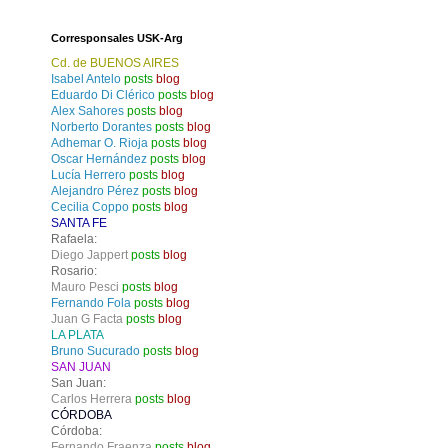
Corresponsales USK-Arg
Cd. de BUENOS AIRES
Isabel Antelo
posts
blog
Eduardo Di Clérico
posts
blog
Alex Sahores
posts
blog
Norberto Dorantes
posts
blog
Adhemar O. Rioja
posts
blog
Oscar Hernández
posts
blog
Lucía Herrero
posts
blog
Alejandro Pérez
posts
blog
Cecilia Coppo
posts
blog
SANTA FE
Rafaela:
Diego Jappert
posts
blog
Rosario:
Mauro Pesci
posts
blog
Fernando Fola
posts
blog
Juan G Facta
posts
blog
LA PLATA
Bruno Sucurado
posts
blog
SAN JUAN
San Juan:
Carlos Herrera
posts
blog
CÓRDOBA
Córdoba:
Fernando Fraenza
posts
blog