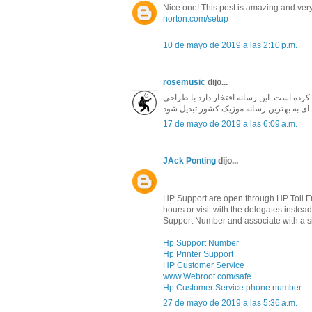
Nice one! This post is amazing and very
norton.com/setup
10 de mayo de 2019 a las 2:10 p.m.
rosemusic
dijo...
ای خود رو از اواخر بهمن 1396 شروع کرده است. این رسانه افتخار دارد با طراحی
17 de mayo de 2019 a las 6:09 a.m.
JAck Ponting
dijo...
HP Support are open through HP Toll Fre
hours or visit with the delegates inst
Support Number and associate with a si
Hp Support Number
Hp Printer Support
HP Customer Service
www.Webroot.com/safe
Hp Customer Service phone number
27 de mayo de 2019 a las 5:36 a.m.