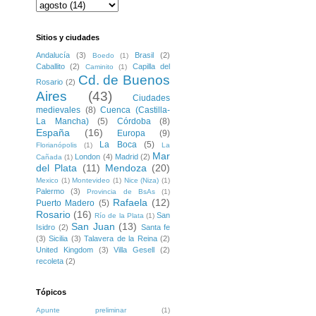
Sitios y ciudades
Andalucía
(3)
Brasil
(2)
Boedo
(1)
Caballito
(2)
Capilla del
Caminito
(1)
Cd. de Buenos
Rosario
(2)
Aires
(43)
Ciudades
medievales
(8)
Cuenca (Castilla-
La Mancha)
(5)
Córdoba
(8)
España
(16)
Europa
(9)
La Boca
(5)
Florianópolis
(1)
La
Mar
London
(4)
Madrid
(2)
Cañada
(1)
del Plata
(11)
Mendoza
(20)
Mexico
(1)
Montevideo
(1)
Nice (Niza)
(1)
Palermo
(3)
Provincia de BsAs
(1)
Rafaela
(12)
Puerto Madero
(5)
Rosario
(16)
San
Río de la Plata
(1)
San Juan
(13)
Isidro
(2)
Santa fe
(3)
Sicilia
(3)
Talavera de la Reina
(2)
United Kingdom
(3)
Villa Gesell
(2)
recoleta
(2)
Tópicos
Apunte preliminar
(1)