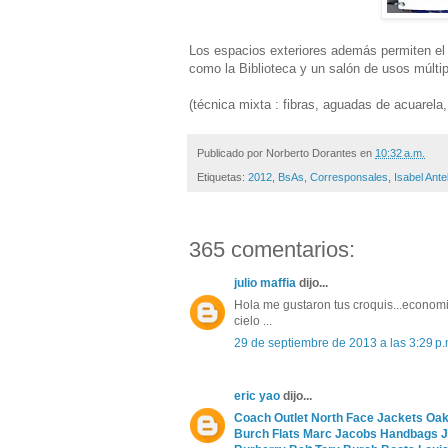
Los espacios exteriores además permiten el 
como la Biblioteca y un salón de usos múltip
(técnica mixta : fibras, aguadas de acuarela,
Publicado por
Norberto Dorantes
en
10:32 a.m.
Etiquetas:
2012
,
BsAs
,
Corresponsales
,
Isabel Ante
365 comentarios:
julio maffia
dijo...
Hola me gustaron tus croquis...economic
cielo ...
29 de septiembre de 2013 a las 3:29 p.
eric yao
dijo...
Coach Outlet
North Face Jackets
Oak
Burch Flats
Marc Jacobs Handbags
J