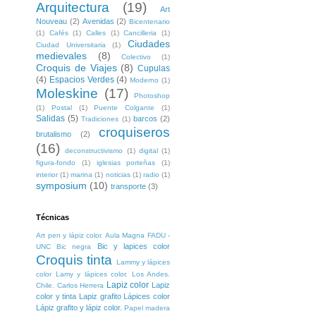
Arquitectura
(19)
Art
Nouveau
(2)
Avenidas
(2)
Bicentenario
(1)
Cafés
(1)
Calles
(1)
Cancilleria
(1)
Ciudades
Ciudad Universitaria
(1)
medievales
(8)
Colectivo
(1)
Croquis de Viajes
(8)
Cupulas
(4)
Espacios Verdes
(4)
Moderno
(1)
Moleskine
(17)
Photoshop
(1)
Postal
(1)
Puente Colgante
(1)
Salidas
(5)
barcos
(2)
Tradiciones
(1)
croquiseros
brutalismo
(2)
(16)
deconstructivismo
(1)
digital
(1)
figura-fondo
(1)
iglesias porteñas
(1)
interior
(1)
marina
(1)
noticias
(1)
radio
(1)
symposium
(10)
transporte
(3)
Técnicas
Art pen y lápiz color. Aula Magna FADU -
Bic y lapices color
UNC
Bic negra
Croquis tinta
Lammy y lápices
color
Lamy y lápices color. Los Andes.
Lapiz color
Lapiz
Chile. Carlos Herrera
color y tinta
Lapiz grafito
Lápices color
Lápiz grafito y lápiz color.
Papel madera