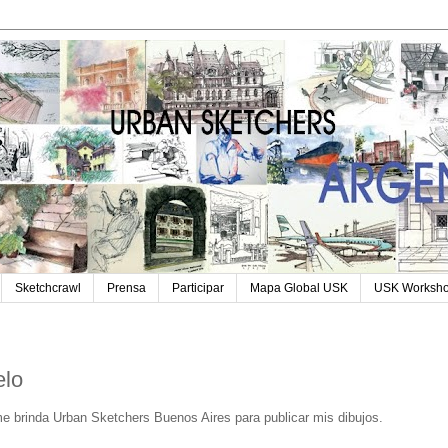
Sketchcrawl
Prensa
Participar
Mapa Global USK
USK Worksh
elo
e brinda Urban Sketchers Buenos Aires para publicar mis dibujos.