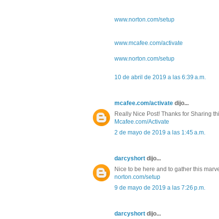
www.norton.com/setup
www.mcafee.com/activate
www.norton.com/setup
10 de abril de 2019 a las 6:39 a.m.
mcafee.com/activate
dijo...
Really Nice Post! Thanks for Sharing this
Mcafee.com/Activate
2 de mayo de 2019 a las 1:45 a.m.
darcyshort
dijo...
Nice to be here and to gather this marve
norton.com/setup
9 de mayo de 2019 a las 7:26 p.m.
darcyshort
dijo...