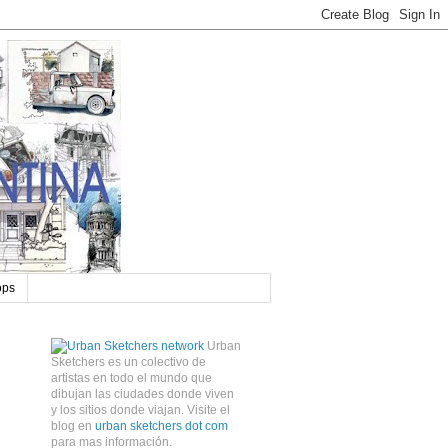
ops
Urban
Sketchers es un colectivo de
artistas en todo el mundo que
dibujan las ciudades donde viven
y los sitios donde viajan. Visite el
blog en
urban sketchers dot com
para mas información.