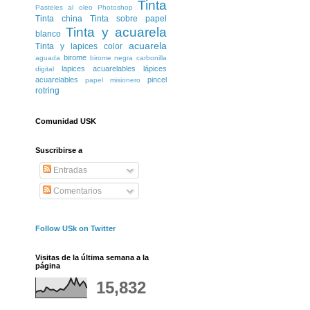
Tinta
Pasteles al oleo
Photoshop
Tinta china
Tinta sobre papel
Tinta y acuarela
blanco
acuarela
Tinta y lapices color
birome
aguada
birome negra
carbonilla
lapices acuarelables
lápices
digital
acuarelables
pincel
papel misionero
rotring
Comunidad USK
Suscribirse a
Entradas
Comentarios
Follow USk on Twitter
Visitas de la última semana a la
página
15,832