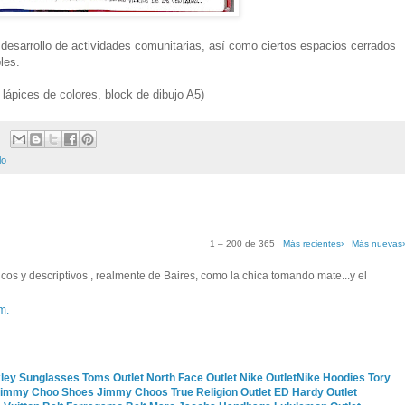
desarrollo de actividades comunitarias, así como ciertos espacios cerrados
les.
 lápices de colores, block de dibujo A5)
lo
1 – 200 de 365
Más recientes›
Más nuevas
os y descriptivos , realmente de Baires, como la chica tomando mate...y el
m.
ley Sunglasses
Toms Outlet
North Face Outlet
Nike Outlet
Nike Hoodies
Tory
immy Choo Shoes
Jimmy Choos
True Religion Outlet
ED Hardy Outlet