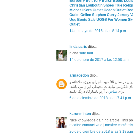
Burberry Belt
Tory Burch Boots
Louis
Christian Louboutin Shoes
True Relig
Michael Kors Outlet
Coach Outlet
Red
Outlet Online
Stephen Curry Jersey
V
Ugg Boots Sale
UGGS For Women
Sk
Outlet
14 de mayo de 2016 a las 8:14 p.m.
linda paris
dijo...
niche
sate bali
14 de enero de 2017 a las 12:58 a.m.
armagedon
dijo...
و نمای ساختمان آریو پاسارگاد به عنوان برترین مجموعه تابلو ساز ایران در سال 96 جهت اجرای پروژه خلاقانه و
 های تلگرامی تبلیغات محیطی ایران می باشد
با آریو پاسارگاد درنگ نکنید.
برای
تماس
6 de diciembre de 2018 a las 7:41 p.m.
karenminton
dijo...
Nice knowledge gaining article. This post
mcafee.com/activate
|
mcafee.com/activ
20 de diciembre de 2018 a las 3:18 a.m