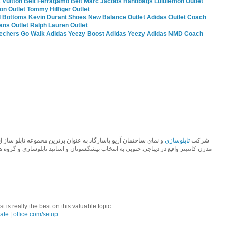
 Vuitton Belt
Ferragamo Belt
Marc Jacobs Handbags
Lululemon Outlet
ion Outlet
Tommy Hilfiger Outlet
 Bottoms
Kevin Durant Shoes
New Balance Outlet
Adidas Outlet
Coach
ans Outlet
Ralph Lauren Outlet
echers Go Walk
Adidas Yeezy Boost
Adidas Yeezy
Adidas NMD
Coach
شرکت
تابلوسازی
مدرن کانتینر واقع در دیباجی جنوبی به انتخاب پیشگسوتان و اساتید تابلوسازی و گروه.
 is really the best on this valuable topic.
ate
|
office.com/setup
.