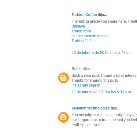
Turkish Coffee
dijo...
Interesting article you share here. I really
Baklava
arabic store
middle eastern market
Turkish Coffee
26 de febrero de 2019 a las 2:43 a.m.
Rosie
dijo...
Such a nice post, I found a lot of inter
Thanks for sharing this post.
instagram search
21 de marzo de 2019 a las 5:33 a.m.
pendlum technologies
dijo...
You actually make it look really easy in
but I regard it as a true one that you f
I will try to keep it!