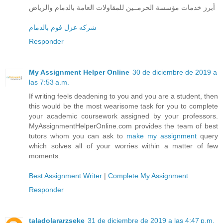
أبرز خدمات مؤسسة الحرمــين للمقاولات العامة بالدمام والرياض
شركه عزل فوم بالدمام
Responder
My Assignment Helper Online
30 de diciembre de 2019 a
las 7:53 a.m.
If writing feels deadening to you and you are a student, then
this would be the most wearisome task for you to complete
your academic coursework assigned by your professors.
MyAssignmentHelperOnline.com provides the team of best
tutors whom you can ask to
make my assignment
query
which solves all of your worries within a matter of few
moments.
Best Assignment Writer
|
Complete My Assignment
Responder
taladolararzseke
31 de diciembre de 2019 a las 4:47 p.m.