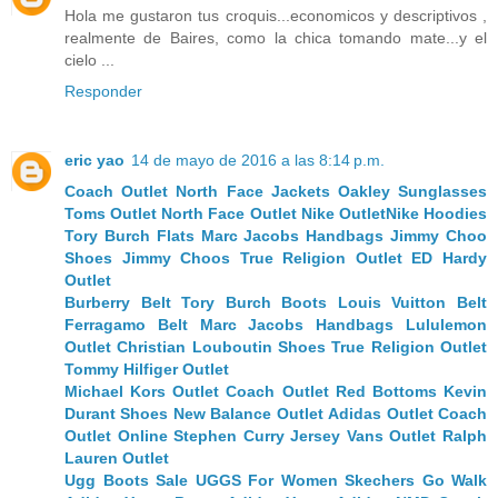
Hola me gustaron tus croquis...economicos y descriptivos ,
realmente de Baires, como la chica tomando mate...y el
cielo ...
Responder
eric yao
14 de mayo de 2016 a las 8:14 p.m.
Coach Outlet
North Face Jackets
Oakley Sunglasses
Toms Outlet
North Face Outlet
Nike Outlet
Nike Hoodies
Tory Burch Flats
Marc Jacobs Handbags
Jimmy Choo
Shoes
Jimmy Choos
True Religion Outlet
ED Hardy
Outlet
Burberry Belt
Tory Burch Boots
Louis Vuitton Belt
Ferragamo Belt
Marc Jacobs Handbags
Lululemon
Outlet
Christian Louboutin Shoes
True Religion Outlet
Tommy Hilfiger Outlet
Michael Kors Outlet
Coach Outlet
Red Bottoms
Kevin
Durant Shoes
New Balance Outlet
Adidas Outlet
Coach
Outlet Online
Stephen Curry Jersey
Vans Outlet
Ralph
Lauren Outlet
Ugg Boots Sale
UGGS For Women
Skechers Go Walk