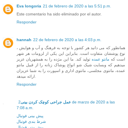
Eva longoria
21 de febrero de 2020 a las 5:51 p.m.
Este comentario ha sido eliminado por el autor.
Responder
hannah
22 de febrero de 2020 a las 4:03 p.m.
همانطور که می دانید هر کشور با توجه به فرهنگ و آب و هوایش ،
نوع پوششان متفاوت است. بنابراین این یکی از لزومات هر شهر
است که
مانتو عمده
تولید کند. ما این مژده را به همشهریان عزیز
میدهیم که وبسایت شیک شو انواع پوشاک زنانه را از قبیل مانتو
عمده، مانتوی مجلسی، مانتوی اداری و اسپورت را به شما عزیزان
ارائه میدهد.
Responder
2 de marzo de 2020 a las
عمل جراحی کوچک کردن بینی
7:08 a.m.
پیش بینی فوتبال
شرط بندی فوتبال
پیش بینی فوتبال