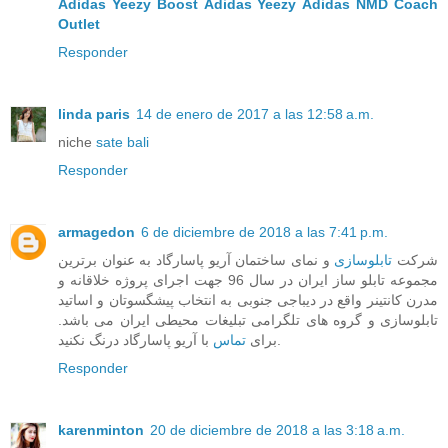
Adidas Yeezy Boost
Adidas Yeezy
Adidas NMD
Coach
Outlet
Responder
linda paris
14 de enero de 2017 a las 12:58 a.m.
niche
sate bali
Responder
armagedon
6 de diciembre de 2018 a las 7:41 p.m.
شرکت
تابلوسازی
و نمای ساختمان آریو پاسارگاد به عنوان برترین
مجموعه تابلو ساز ایران در سال 96 جهت اجرای پروژه خلاقانه و
مدرن کانتینر واقع در دیباجی جنوبی به انتخاب پیشگسوتان و اساتید
تابلوسازی و گروه های تلگرامی تبلیغات محیطی ایران می باشد.
با آریو پاسارگاد درنگ نکنید.
برای
تماس
Responder
karenminton
20 de diciembre de 2018 a las 3:18 a.m.