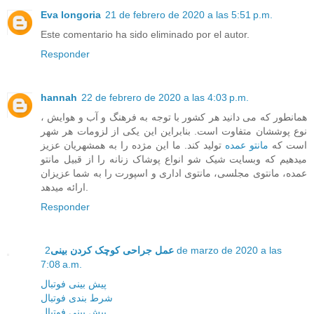
Eva longoria
21 de febrero de 2020 a las 5:51 p.m.
Este comentario ha sido eliminado por el autor.
Responder
hannah
22 de febrero de 2020 a las 4:03 p.m.
همانطور که می دانید هر کشور با توجه به فرهنگ و آب و هوایش ،
نوع پوششان متفاوت است. بنابراین این یکی از لزومات هر شهر
است که
مانتو عمده
تولید کند. ما این مژده را به همشهریان عزیز
میدهیم که وبسایت شیک شو انواع پوشاک زنانه را از قبیل مانتو
عمده، مانتوی مجلسی، مانتوی اداری و اسپورت را به شما عزیزان
ارائه میدهد.
Responder
2 de marzo de 2020 a las
عمل جراحی کوچک کردن بینی
7:08 a.m.
پیش بینی فوتبال
شرط بندی فوتبال
پیش بینی فوتبال