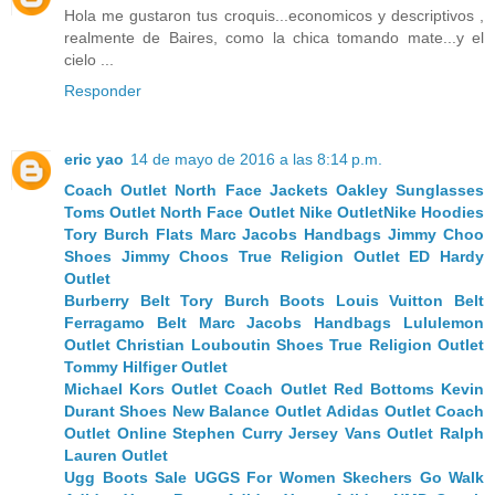
Hola me gustaron tus croquis...economicos y descriptivos ,
realmente de Baires, como la chica tomando mate...y el
cielo ...
Responder
eric yao
14 de mayo de 2016 a las 8:14 p.m.
Coach Outlet
North Face Jackets
Oakley Sunglasses
Toms Outlet
North Face Outlet
Nike Outlet
Nike Hoodies
Tory Burch Flats
Marc Jacobs Handbags
Jimmy Choo
Shoes
Jimmy Choos
True Religion Outlet
ED Hardy
Outlet
Burberry Belt
Tory Burch Boots
Louis Vuitton Belt
Ferragamo Belt
Marc Jacobs Handbags
Lululemon
Outlet
Christian Louboutin Shoes
True Religion Outlet
Tommy Hilfiger Outlet
Michael Kors Outlet
Coach Outlet
Red Bottoms
Kevin
Durant Shoes
New Balance Outlet
Adidas Outlet
Coach
Outlet Online
Stephen Curry Jersey
Vans Outlet
Ralph
Lauren Outlet
Ugg Boots Sale
UGGS For Women
Skechers Go Walk