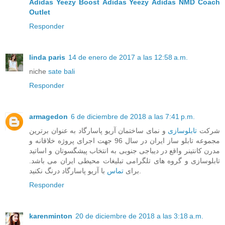
Adidas Yeezy Boost
Adidas Yeezy
Adidas NMD
Coach
Outlet
Responder
linda paris
14 de enero de 2017 a las 12:58 a.m.
niche
sate bali
Responder
armagedon
6 de diciembre de 2018 a las 7:41 p.m.
شرکت
تابلوسازی
و نمای ساختمان آریو پاسارگاد به عنوان برترین
مجموعه تابلو ساز ایران در سال 96 جهت اجرای پروژه خلاقانه و
مدرن کانتینر واقع در دیباجی جنوبی به انتخاب پیشگسوتان و اساتید
تابلوسازی و گروه های تلگرامی تبلیغات محیطی ایران می باشد.
با آریو پاسارگاد درنگ نکنید.
برای
تماس
Responder
karenminton
20 de diciembre de 2018 a las 3:18 a.m.