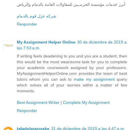
أبرز خدمات مؤسسة الحرمــين للمقاولات العامة بالدمام والرياض
شركه عزل فوم بالدمام
Responder
My Assignment Helper Online
30 de diciembre de 2019 a
las 7:53 a.m.
If writing feels deadening to you and you are a student, then
this would be the most wearisome task for you to complete
your academic coursework assigned by your professors.
MyAssignmentHelperOnline.com provides the team of best
tutors whom you can ask to
make my assignment
query
which solves all of your worries within a matter of few
moments.
Best Assignment Writer
|
Complete My Assignment
Responder
taladolararzseke
31 de diciembre de 2019 a las 4:47 p.m.