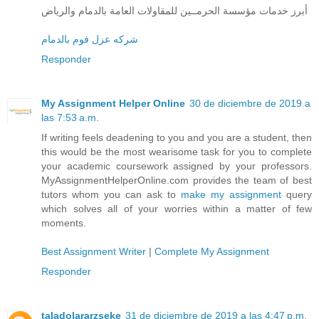
أبرز خدمات مؤسسة الحرمــين للمقاولات العامة بالدمام والرياض
شركه عزل فوم بالدمام
Responder
My Assignment Helper Online
30 de diciembre de 2019 a
las 7:53 a.m.
If writing feels deadening to you and you are a student, then
this would be the most wearisome task for you to complete
your academic coursework assigned by your professors.
MyAssignmentHelperOnline.com provides the team of best
tutors whom you can ask to
make my assignment
query
which solves all of your worries within a matter of few
moments.
Best Assignment Writer
|
Complete My Assignment
Responder
taladolararzseke
31 de diciembre de 2019 a las 4:47 p.m.