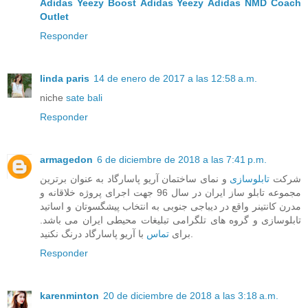
Adidas Yeezy Boost
Adidas Yeezy
Adidas NMD
Coach
Outlet
Responder
linda paris
14 de enero de 2017 a las 12:58 a.m.
niche
sate bali
Responder
armagedon
6 de diciembre de 2018 a las 7:41 p.m.
شرکت
تابلوسازی
و نمای ساختمان آریو پاسارگاد به عنوان برترین
مجموعه تابلو ساز ایران در سال 96 جهت اجرای پروژه خلاقانه و
مدرن کانتینر واقع در دیباجی جنوبی به انتخاب پیشگسوتان و اساتید
تابلوسازی و گروه های تلگرامی تبلیغات محیطی ایران می باشد.
با آریو پاسارگاد درنگ نکنید.
برای
تماس
Responder
karenminton
20 de diciembre de 2018 a las 3:18 a.m.