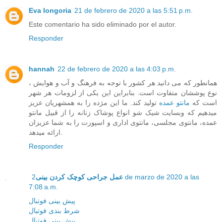
Eva longoria
21 de febrero de 2020 a las 5:51 p.m.
Este comentario ha sido eliminado por el autor.
Responder
hannah
22 de febrero de 2020 a las 4:03 p.m.
همانطور که می دانید هر کشور با توجه به فرهنگ و آب و هوایش ،
نوع پوششان متفاوت است. بنابراین این یکی از لزومات هر شهر
است که
مانتو عمده
تولید کند. ما این مژده را به همشهریان عزیز
میدهیم که وبسایت شیک شو انواع پوشاک زنانه را از قبیل مانتو
عمده، مانتوی مجلسی، مانتوی اداری و اسپورت را به شما عزیزان
ارائه میدهد.
Responder
2 de marzo de 2020 a las
عمل جراحی کوچک کردن بینی
7:08 a.m.
پیش بینی فوتبال
شرط بندی فوتبال
پیش بینی فوتبال