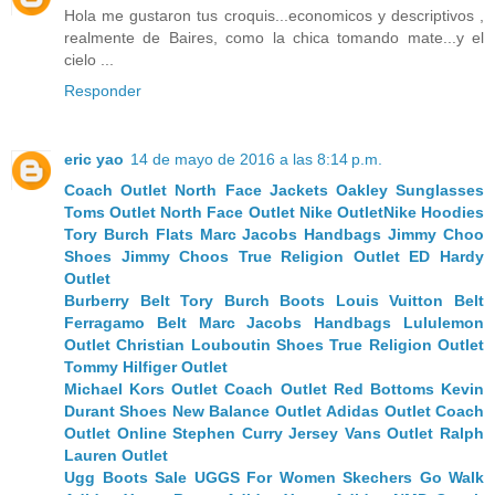
Hola me gustaron tus croquis...economicos y descriptivos ,
realmente de Baires, como la chica tomando mate...y el
cielo ...
Responder
eric yao
14 de mayo de 2016 a las 8:14 p.m.
Coach Outlet
North Face Jackets
Oakley Sunglasses
Toms Outlet
North Face Outlet
Nike Outlet
Nike Hoodies
Tory Burch Flats
Marc Jacobs Handbags
Jimmy Choo
Shoes
Jimmy Choos
True Religion Outlet
ED Hardy
Outlet
Burberry Belt
Tory Burch Boots
Louis Vuitton Belt
Ferragamo Belt
Marc Jacobs Handbags
Lululemon
Outlet
Christian Louboutin Shoes
True Religion Outlet
Tommy Hilfiger Outlet
Michael Kors Outlet
Coach Outlet
Red Bottoms
Kevin
Durant Shoes
New Balance Outlet
Adidas Outlet
Coach
Outlet Online
Stephen Curry Jersey
Vans Outlet
Ralph
Lauren Outlet
Ugg Boots Sale
UGGS For Women
Skechers Go Walk