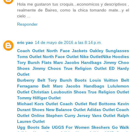
Hola me gustaron tus croquis...economicos y descriptivos ,
realmente de Baires, como la chica tomando mate...y el
cielo ...
Responder
eric yao
14 de mayo de 2016 a las 8:14 p.m.
Coach Outlet
North Face Jackets
Oakley Sunglasses
Toms Outlet
North Face Outlet
Nike Outlet
Nike Hoodies
Tory Burch Flats
Marc Jacobs Handbags
Jimmy Choo
Shoes
Jimmy Choos
True Religion Outlet
ED Hardy
Outlet
Burberry Belt
Tory Burch Boots
Louis Vuitton Belt
Ferragamo Belt
Marc Jacobs Handbags
Lululemon
Outlet
Christian Louboutin Shoes
True Religion Outlet
Tommy Hilfiger Outlet
Michael Kors Outlet
Coach Outlet
Red Bottoms
Kevin
Durant Shoes
New Balance Outlet
Adidas Outlet
Coach
Outlet Online
Stephen Curry Jersey
Vans Outlet
Ralph
Lauren Outlet
Ugg Boots Sale
UGGS For Women
Skechers Go Walk