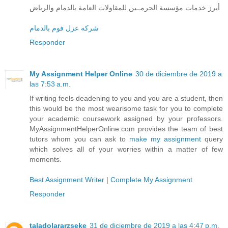
أبرز خدمات مؤسسة الحرمــين للمقاولات العامة بالدمام والرياض
شركه عزل فوم بالدمام
Responder
My Assignment Helper Online
30 de diciembre de 2019 a
las 7:53 a.m.
If writing feels deadening to you and you are a student, then
this would be the most wearisome task for you to complete
your academic coursework assigned by your professors.
MyAssignmentHelperOnline.com provides the team of best
tutors whom you can ask to
make my assignment
query
which solves all of your worries within a matter of few
moments.
Best Assignment Writer
|
Complete My Assignment
Responder
taladolararzseke
31 de diciembre de 2019 a las 4:47 p.m.