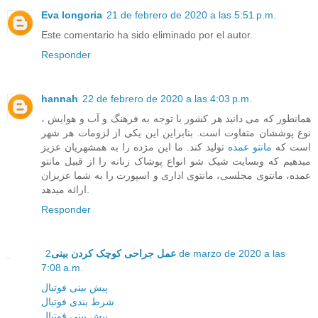
Eva longoria
21 de febrero de 2020 a las 5:51 p.m.
Este comentario ha sido eliminado por el autor.
Responder
hannah
22 de febrero de 2020 a las 4:03 p.m.
همانطور که می دانید هر کشور با توجه به فرهنگ و آب و هوایش ،
نوع پوششان متفاوت است. بنابراین این یکی از لزومات هر شهر
است که
مانتو عمده
تولید کند. ما این مژده را به همشهریان عزیز
میدهیم که وبسایت شیک شو انواع پوشاک زنانه را از قبیل مانتو
عمده، مانتوی مجلسی، مانتوی اداری و اسپورت را به شما عزیزان
ارائه میدهد.
Responder
2 de marzo de 2020 a las
عمل جراحی کوچک کردن بینی
7:08 a.m.
پیش بینی فوتبال
شرط بندی فوتبال
پیش بینی فوتبال