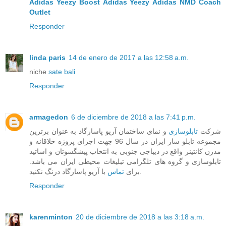
Adidas Yeezy Boost
Adidas Yeezy
Adidas NMD
Coach
Outlet
Responder
linda paris
14 de enero de 2017 a las 12:58 a.m.
niche
sate bali
Responder
armagedon
6 de diciembre de 2018 a las 7:41 p.m.
شرکت
تابلوسازی
و نمای ساختمان آریو پاسارگاد به عنوان برترین
مجموعه تابلو ساز ایران در سال 96 جهت اجرای پروژه خلاقانه و
مدرن کانتینر واقع در دیباجی جنوبی به انتخاب پیشگسوتان و اساتید
تابلوسازی و گروه های تلگرامی تبلیغات محیطی ایران می باشد.
با آریو پاسارگاد درنگ نکنید.
برای
تماس
Responder
karenminton
20 de diciembre de 2018 a las 3:18 a.m.