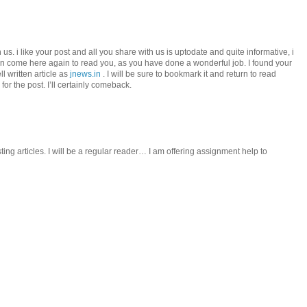
us. i like your post and all you share with us is uptodate and quite informative, i
an come here again to read you, as you have done a wonderful job. I found your
l written article as
jnews.in
. I will be sure to bookmark it and return to read
or the post. I’ll certainly comeback.
sting articles. I will be a regular reader… I am offering assignment help to