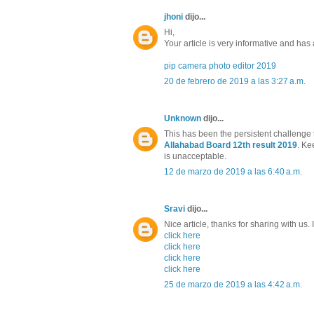
jhoni
dijo...
Hi,
Your article is very informative and has a 
pip camera photo editor 2019
20 de febrero de 2019 a las 3:27 a.m.
Unknown
dijo...
This has been the persistent challenge 
Allahabad Board 12th result 2019
. Ke
is unacceptable.
12 de marzo de 2019 a las 6:40 a.m.
Sravi
dijo...
Nice article, thanks for sharing with us.
click here
click here
click here
click here
25 de marzo de 2019 a las 4:42 a.m.