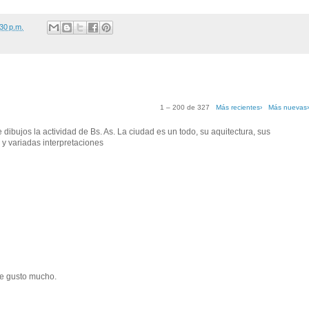
30 p.m.
1 – 200 de 327
Más recientes›
Más nuevas
ibujos la actividad de Bs. As. La ciudad es un todo, su aquitectura, sus
 y variadas interpretaciones
me gusto mucho.