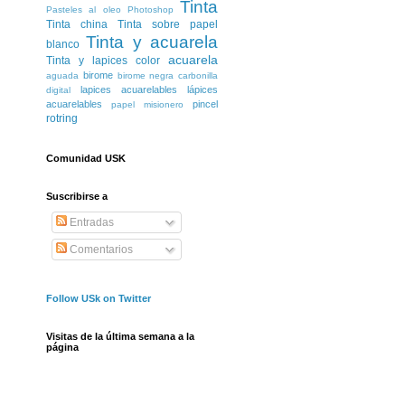
Tinta
Pasteles al oleo
Photoshop
Tinta china
Tinta sobre papel
Tinta y acuarela
blanco
acuarela
Tinta y lapices color
birome
aguada
birome negra
carbonilla
lapices acuarelables
lápices
digital
acuarelables
pincel
papel misionero
rotring
Comunidad USK
Suscribirse a
Entradas
Comentarios
Follow USk on Twitter
Visitas de la última semana a la
página