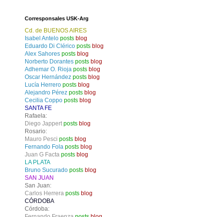
Corresponsales USK-Arg
Cd. de BUENOS AIRES
Isabel Antelo
posts
blog
Eduardo Di Clérico
posts
blog
Alex Sahores
posts
blog
Norberto Dorantes
posts
blog
Adhemar O. Rioja
posts
blog
Oscar Hernández
posts
blog
Lucía Herrero
posts
blog
Alejandro Pérez
posts
blog
Cecilia Coppo
posts
blog
SANTA FE
Rafaela:
Diego Jappert
posts
blog
Rosario:
Mauro Pesci
posts
blog
Fernando Fola
posts
blog
Juan G Facta
posts
blog
LA PLATA
Bruno Sucurado
posts
blog
SAN JUAN
San Juan:
Carlos Herrera
posts
blog
CÓRDOBA
Córdoba:
Fernando Fraenza
posts
blog