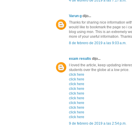
4 de febrero de 2019 a las 7:17 a.m.
Varun g
dijo...
Thanks for sharing nice information with 
would like to bookmark the page so i c
blog using msn. This is an extremely wel
more of your useful information. Thanks f
8 de febrero de 2019 a las 9:03 a.m.
exam results
dijo...
I loved the article, keep updating intere
students over the globe at a low price.
click here
click here
click here
click here
click here
click here
click here
click here
click here
click here
9 de febrero de 2019 a las 2:54 p.m.