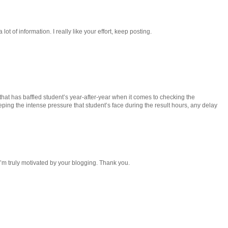
lot of information. I really like your effort, keep posting.
that has baffled student’s year-after-year when it comes to checking the
eping the intense pressure that student’s face during the result hours, any delay
 I’m truly motivated by your blogging. Thank you.