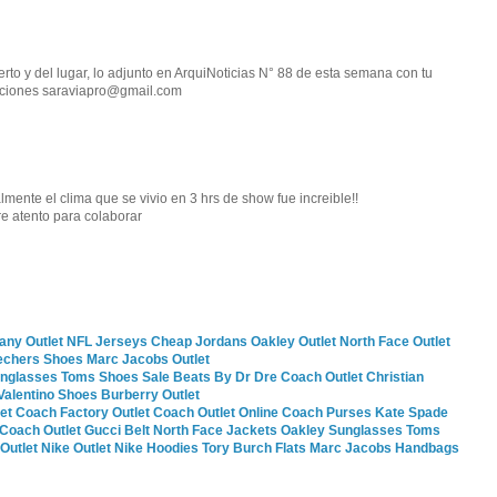
erto y del lugar, lo adjunto en ArquiNoticias N° 88 de esta semana con tu
raciones saraviapro@gmail.com
lmente el clima que se vivio en 3 hrs de show fue increible!!
re atento para colaborar
fany Outlet
NFL Jerseys
Cheap Jordans
Oakley Outlet
North Face Outlet
echers Shoes
Marc Jacobs Outlet
unglasses
Toms Shoes Sale
Beats By Dr Dre
Coach Outlet
Christian
Valentino Shoes
Burberry Outlet
et
Coach Factory Outlet
Coach Outlet Online
Coach Purses
Kate Spade
Coach Outlet
Gucci Belt
North Face Jackets
Oakley Sunglasses
Toms
Outlet
Nike Outlet
Nike Hoodies
Tory Burch Flats
Marc Jacobs Handbags