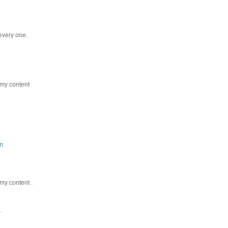
every one.
 my content
m.
my content .
.