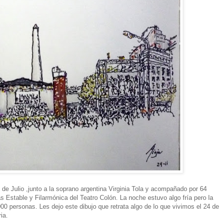
 de Julio ,junto a la soprano argentina Virginia Tola y acompañado por 64
s Estable y Filarmónica del Teatro Colón. La noche estuvo algo fría pero la
000 personas. Les dejo este dibujo que retrata algo de lo que vivimos el 24 de
ia.