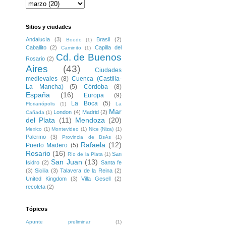
Sitios y ciudades
Andalucía
(3)
Brasil
(2)
Boedo
(1)
Caballito
(2)
Capilla del
Caminito
(1)
Cd. de Buenos
Rosario
(2)
Aires
(43)
Ciudades
medievales
(8)
Cuenca (Castilla-
La Mancha)
(5)
Córdoba
(8)
España
(16)
Europa
(9)
La Boca
(5)
Florianópolis
(1)
La
Mar
London
(4)
Madrid
(2)
Cañada
(1)
del Plata
(11)
Mendoza
(20)
Mexico
(1)
Montevideo
(1)
Nice (Niza)
(1)
Palermo
(3)
Provincia de BsAs
(1)
Rafaela
(12)
Puerto Madero
(5)
Rosario
(16)
San
Río de la Plata
(1)
San Juan
(13)
Isidro
(2)
Santa fe
(3)
Sicilia
(3)
Talavera de la Reina
(2)
United Kingdom
(3)
Villa Gesell
(2)
recoleta
(2)
Tópicos
Apunte preliminar
(1)