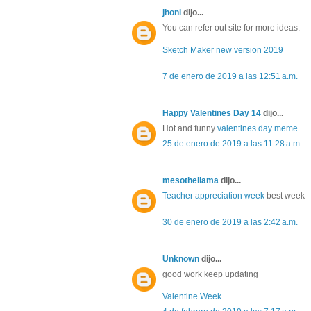
jhoni
dijo...
You can refer out site for more ideas.
Sketch Maker new version 2019
7 de enero de 2019 a las 12:51 a.m.
Happy Valentines Day 14
dijo...
Hot and funny
valentines day meme
25 de enero de 2019 a las 11:28 a.m.
mesotheliama
dijo...
Teacher appreciation week
best week
30 de enero de 2019 a las 2:42 a.m.
Unknown
dijo...
good work keep updating
Valentine Week