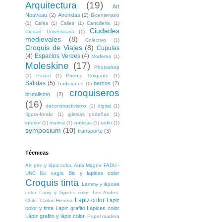
Arquitectura
(19)
Art
Nouveau
(2)
Avenidas
(2)
Bicentenario
(1)
Cafés
(1)
Calles
(1)
Cancilleria
(1)
Ciudades
Ciudad Universitaria
(1)
medievales
(8)
Colectivo
(1)
Croquis de Viajes
(8)
Cupulas
(4)
Espacios Verdes
(4)
Moderno
(1)
Moleskine
(17)
Photoshop
(1)
Postal
(1)
Puente Colgante
(1)
Salidas
(5)
barcos
(2)
Tradiciones
(1)
croquiseros
brutalismo
(2)
(16)
deconstructivismo
(1)
digital
(1)
figura-fondo
(1)
iglesias porteñas
(1)
interior
(1)
marina
(1)
noticias
(1)
radio
(1)
symposium
(10)
transporte
(3)
Técnicas
Art pen y lápiz color. Aula Magna FADU -
Bic y lapices color
UNC
Bic negra
Croquis tinta
Lammy y lápices
color
Lamy y lápices color. Los Andes.
Lapiz color
Lapiz
Chile. Carlos Herrera
color y tinta
Lapiz grafito
Lápices color
Lápiz grafito y lápiz color.
Papel madera