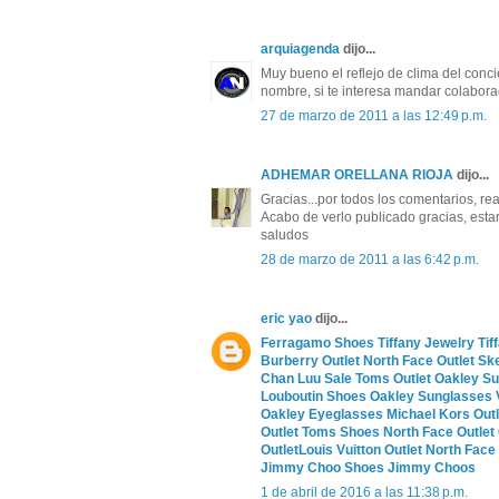
arquiagenda
dijo...
Muy bueno el reflejo de clima del conci
nombre, si te interesa mandar colabo
27 de marzo de 2011 a las 12:49 p.m.
ADHEMAR ORELLANA RIOJA
dijo...
Gracias...por todos los comentarios, rea
Acabo de verlo publicado gracias, esta
saludos
28 de marzo de 2011 a las 6:42 p.m.
eric yao
dijo...
Ferragamo Shoes
Tiffany Jewelry
Tif
Burberry Outlet
North Face Outlet
Sk
Chan Luu Sale
Toms Outlet
Oakley S
Louboutin Shoes
Oakley Sunglasses
Oakley Eyeglasses
Michael Kors Outl
Outlet
Toms Shoes
North Face Outlet
Outlet
Louis Vuitton Outlet
North Face 
Jimmy Choo Shoes
Jimmy Choos
1 de abril de 2016 a las 11:38 p.m.