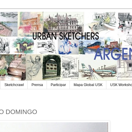
Sketchcrawl
Prensa
Participar
Mapa Global USK
USK Worksh
DO DOMINGO