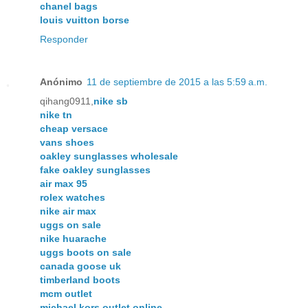
chanel bags
louis vuitton borse
Responder
Anónimo
11 de septiembre de 2015 a las 5:59 a.m.
qihang0911,
nike sb
nike tn
cheap versace
vans shoes
oakley sunglasses wholesale
fake oakley sunglasses
air max 95
rolex watches
nike air max
uggs on sale
nike huarache
uggs boots on sale
canada goose uk
timberland boots
mcm outlet
michael kors outlet online