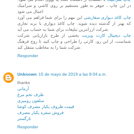
در این چاپ ، جوهر به طور مستقیم بر روی کاشی و سرامیک
اعمال می شود
چاپ کاغذ دیواری سفارشی
این مهم را برای شما فراهم می آورد
که بهتر از گذشته دیده شوید. چاپ کاغذ دیواری با برند تجاری
شرکت ارزانترین تبلیغات برای شما به حساب می آید.
چاپ دیجیتال کارت ویزیت
بخشی از طرح بازاریابی شرکت
شماست، از این رو، کارتی را طراحی و چاپ کنید تا روح فرهنگ
شرکت شما را به مخاطب منتقل کند.
Responder
Unknown
15 de mayo de 2019 a las 8:04 a.m.
thanks
آرمانی
ظرف تخم مرغ
سلفون رومیزی
قیمت ظروف یکبار مصرف کوشا
فروش سفره یکبار مصرف
نارگستر
Responder