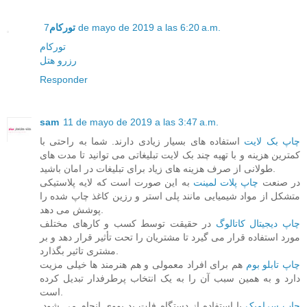
7 de mayo de 2019 a las 6:20 a.m.
تورکام
تورکام
رزرو هتل
Responder
sam
11 de mayo de 2019 a las 3:47 a.m.
چاپ بک لایت
استفاده های بسیار زیادی دارند. شما به راحتی با
کمترین هزینه و با تهیه چند بک لایت تبلیغاتی می توانید تا مدت های
طولانی از صرف هزینه های زیاد برای تبلیغات در امان باشید.
در صنعت
چاپ پلات لمینت
به این صورت است که لایه پلاستیکی
متشکل از مواد شیمیایی مانند پلی استر و رزین کاغذ چاپ شده را
پوشش می دهد.
چاپ دیجیتال کاتالوگ
در حقیقت توسط کسب و کارهای مختلف
مورد استفاده قرار می گیرد تا مشتریان را تحت تأثیر قرار دهد و بر
مشتری تاثیر بگذارد.
چاپ تابلو بوم
هم برای افراد معمولی و هم هنرمند ها خیلی مزیت
دارد و به همین سبب آن را به یک انتخاب پرطرفدار تبدیل کرده
است.
چاپ سرامیک
با استفاده از دستگاه فلت بد یووی انجام می شود.