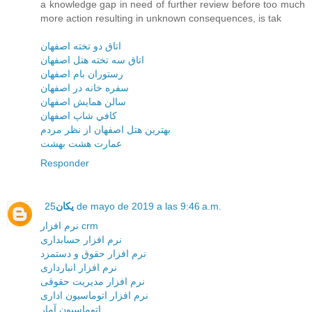
a knowledge gap in need of further review before too much
more action resulting in unknown consequences, is tak
اتاق دو تخته اصفهان
اتاق سه تخته هتل اصفهان
رستوران بام اصفهان
سفره خانه در اصفهان
سالن همايش اصفهان
کافي شاپ اصفهان
بهترين هتل اصفهان از نظر مردم
عمارت هشت بهشت
Responder
25 de mayo de 2019 a las 9:46 a.m.
یکان
نرم افزار crm
نرم افزار حسابداری
نرم افزار حقوق و دستمزد
نرم افزار انبارداری
نرم افزار مديريت حقوقی
نرم افزار اتوماسيون اداری
اتوماسيون آمار