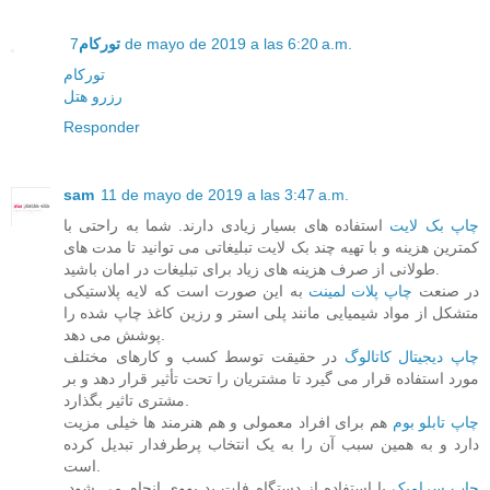
7 de mayo de 2019 a las 6:20 a.m.
تورکام
تورکام
رزرو هتل
Responder
sam
11 de mayo de 2019 a las 3:47 a.m.
چاپ بک لایت
استفاده های بسیار زیادی دارند. شما به راحتی با
کمترین هزینه و با تهیه چند بک لایت تبلیغاتی می توانید تا مدت های
طولانی از صرف هزینه های زیاد برای تبلیغات در امان باشید.
در صنعت
چاپ پلات لمینت
به این صورت است که لایه پلاستیکی
متشکل از مواد شیمیایی مانند پلی استر و رزین کاغذ چاپ شده را
پوشش می دهد.
چاپ دیجیتال کاتالوگ
در حقیقت توسط کسب و کارهای مختلف
مورد استفاده قرار می گیرد تا مشتریان را تحت تأثیر قرار دهد و بر
مشتری تاثیر بگذارد.
چاپ تابلو بوم
هم برای افراد معمولی و هم هنرمند ها خیلی مزیت
دارد و به همین سبب آن را به یک انتخاب پرطرفدار تبدیل کرده
است.
چاپ سرامیک
با استفاده از دستگاه فلت بد یووی انجام می شود.