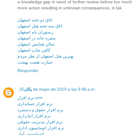
a knowledge gap in need of further review before too much
more action resulting in unknown consequences, is tak
اتاق دو تخته اصفهان
اتاق سه تخته هتل اصفهان
رستوران بام اصفهان
سفره خانه در اصفهان
سالن همايش اصفهان
کافي شاپ اصفهان
بهترين هتل اصفهان از نظر مردم
عمارت هشت بهشت
Responder
25 de mayo de 2019 a las 9:46 a.m.
یکان
نرم افزار crm
نرم افزار حسابداری
نرم افزار حقوق و دستمزد
نرم افزار انبارداری
نرم افزار مديريت حقوقی
نرم افزار اتوماسيون اداری
اتوماسيون آمار