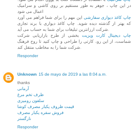
در این چاپ ، جوهر به طور مستقیم بر روی کاشی و سرامیک
اعمال می شود
چاپ کاغذ دیواری سفارشی
این مهم را برای شما فراهم می آورد
که بهتر از گذشته دیده شوید. چاپ کاغذ دیواری با برند تجاری
شرکت ارزانترین تبلیغات برای شما به حساب می آید.
چاپ دیجیتال کارت ویزیت
بخشی از طرح بازاریابی شرکت
شماست، از این رو، کارتی را طراحی و چاپ کنید تا روح فرهنگ
شرکت شما را به مخاطب منتقل کند.
Responder
Unknown
15 de mayo de 2019 a las 8:04 a.m.
thanks
آرمانی
ظرف تخم مرغ
سلفون رومیزی
قیمت ظروف یکبار مصرف کوشا
فروش سفره یکبار مصرف
نارگستر
Responder