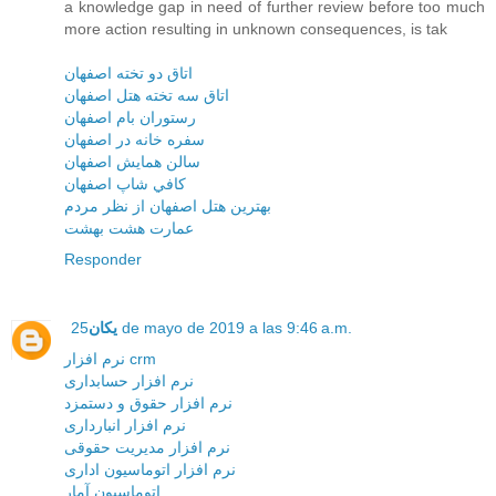
a knowledge gap in need of further review before too much
more action resulting in unknown consequences, is tak
اتاق دو تخته اصفهان
اتاق سه تخته هتل اصفهان
رستوران بام اصفهان
سفره خانه در اصفهان
سالن همايش اصفهان
کافي شاپ اصفهان
بهترين هتل اصفهان از نظر مردم
عمارت هشت بهشت
Responder
25 de mayo de 2019 a las 9:46 a.m.
یکان
نرم افزار crm
نرم افزار حسابداری
نرم افزار حقوق و دستمزد
نرم افزار انبارداری
نرم افزار مديريت حقوقی
نرم افزار اتوماسيون اداری
اتوماسيون آمار