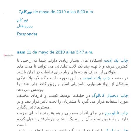
7 de mayo de 2019 a las 6:20 a.m.
تورکام
تورکام
رزرو هتل
Responder
sam
11 de mayo de 2019 a las 3:47 a.m.
چاپ بک لایت
استفاده های بسیار زیادی دارند. شما به راحتی با
کمترین هزینه و با تهیه چند بک لایت تبلیغاتی می توانید تا مدت های
طولانی از صرف هزینه های زیاد برای تبلیغات در امان باشید.
در صنعت
چاپ پلات لمینت
به این صورت است که لایه پلاستیکی
متشکل از مواد شیمیایی مانند پلی استر و رزین کاغذ چاپ شده را
پوشش می دهد.
چاپ دیجیتال کاتالوگ
در حقیقت توسط کسب و کارهای مختلف
مورد استفاده قرار می گیرد تا مشتریان را تحت تأثیر قرار دهد و بر
مشتری تاثیر بگذارد.
چاپ تابلو بوم
هم برای افراد معمولی و هم هنرمند ها خیلی مزیت
دارد و به همین سبب آن را به یک انتخاب پرطرفدار تبدیل کرده
است.
چاپ سرامیک
با استفاده از دستگاه فلت بد یووی انجام می شود.