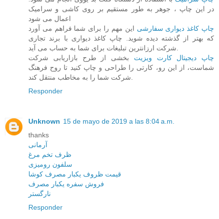
در این چاپ ، جوهر به طور مستقیم بر روی کاشی و سرامیک
اعمال می شود
چاپ کاغذ دیواری سفارشی
این مهم را برای شما فراهم می آورد
که بهتر از گذشته دیده شوید. چاپ کاغذ دیواری با برند تجاری
شرکت ارزانترین تبلیغات برای شما به حساب می آید.
چاپ دیجیتال کارت ویزیت
بخشی از طرح بازاریابی شرکت
شماست، از این رو، کارتی را طراحی و چاپ کنید تا روح فرهنگ
شرکت شما را به مخاطب منتقل کند.
Responder
Unknown
15 de mayo de 2019 a las 8:04 a.m.
thanks
آرمانی
ظرف تخم مرغ
سلفون رومیزی
قیمت ظروف یکبار مصرف کوشا
فروش سفره یکبار مصرف
نارگستر
Responder