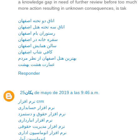
a knowledge gap in need of further review before too much
more action resulting in unknown consequences, is tak
اتاق دو تخته اصفهان
اتاق سه تخته هتل اصفهان
رستوران بام اصفهان
سفره خانه در اصفهان
سالن همايش اصفهان
کافي شاپ اصفهان
بهترين هتل اصفهان از نظر مردم
عمارت هشت بهشت
Responder
25 de mayo de 2019 a las 9:46 a.m.
یکان
نرم افزار crm
نرم افزار حسابداری
نرم افزار حقوق و دستمزد
نرم افزار انبارداری
نرم افزار مديريت حقوقی
نرم افزار اتوماسيون اداری
اتوماسيون آمار