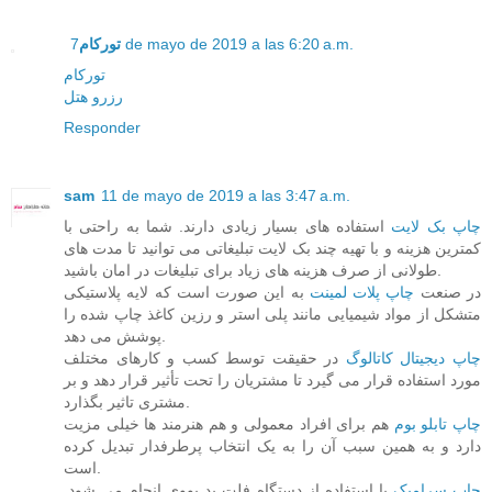
7 de mayo de 2019 a las 6:20 a.m.
تورکام
تورکام
رزرو هتل
Responder
sam
11 de mayo de 2019 a las 3:47 a.m.
چاپ بک لایت
استفاده های بسیار زیادی دارند. شما به راحتی با
کمترین هزینه و با تهیه چند بک لایت تبلیغاتی می توانید تا مدت های
طولانی از صرف هزینه های زیاد برای تبلیغات در امان باشید.
در صنعت
چاپ پلات لمینت
به این صورت است که لایه پلاستیکی
متشکل از مواد شیمیایی مانند پلی استر و رزین کاغذ چاپ شده را
پوشش می دهد.
چاپ دیجیتال کاتالوگ
در حقیقت توسط کسب و کارهای مختلف
مورد استفاده قرار می گیرد تا مشتریان را تحت تأثیر قرار دهد و بر
مشتری تاثیر بگذارد.
چاپ تابلو بوم
هم برای افراد معمولی و هم هنرمند ها خیلی مزیت
دارد و به همین سبب آن را به یک انتخاب پرطرفدار تبدیل کرده
است.
چاپ سرامیک
با استفاده از دستگاه فلت بد یووی انجام می شود.