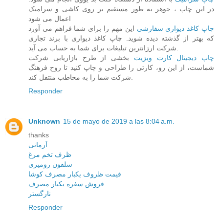
در این چاپ ، جوهر به طور مستقیم بر روی کاشی و سرامیک
اعمال می شود
چاپ کاغذ دیواری سفارشی
این مهم را برای شما فراهم می آورد
که بهتر از گذشته دیده شوید. چاپ کاغذ دیواری با برند تجاری
شرکت ارزانترین تبلیغات برای شما به حساب می آید.
چاپ دیجیتال کارت ویزیت
بخشی از طرح بازاریابی شرکت
شماست، از این رو، کارتی را طراحی و چاپ کنید تا روح فرهنگ
شرکت شما را به مخاطب منتقل کند.
Responder
Unknown
15 de mayo de 2019 a las 8:04 a.m.
thanks
آرمانی
ظرف تخم مرغ
سلفون رومیزی
قیمت ظروف یکبار مصرف کوشا
فروش سفره یکبار مصرف
نارگستر
Responder