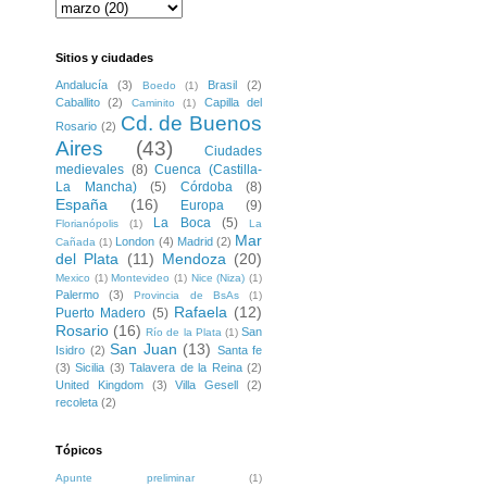
Sitios y ciudades
Andalucía
(3)
Brasil
(2)
Boedo
(1)
Caballito
(2)
Capilla del
Caminito
(1)
Cd. de Buenos
Rosario
(2)
Aires
(43)
Ciudades
medievales
(8)
Cuenca (Castilla-
La Mancha)
(5)
Córdoba
(8)
España
(16)
Europa
(9)
La Boca
(5)
Florianópolis
(1)
La
Mar
London
(4)
Madrid
(2)
Cañada
(1)
del Plata
(11)
Mendoza
(20)
Mexico
(1)
Montevideo
(1)
Nice (Niza)
(1)
Palermo
(3)
Provincia de BsAs
(1)
Rafaela
(12)
Puerto Madero
(5)
Rosario
(16)
San
Río de la Plata
(1)
San Juan
(13)
Isidro
(2)
Santa fe
(3)
Sicilia
(3)
Talavera de la Reina
(2)
United Kingdom
(3)
Villa Gesell
(2)
recoleta
(2)
Tópicos
Apunte preliminar
(1)