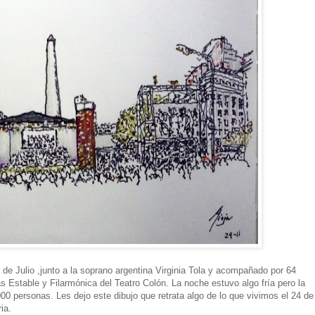
 de Julio ,junto a la soprano argentina Virginia Tola y acompañado por 64
s Estable y Filarmónica del Teatro Colón. La noche estuvo algo fría pero la
000 personas. Les dejo este dibujo que retrata algo de lo que vivimos el 24 de
ia.