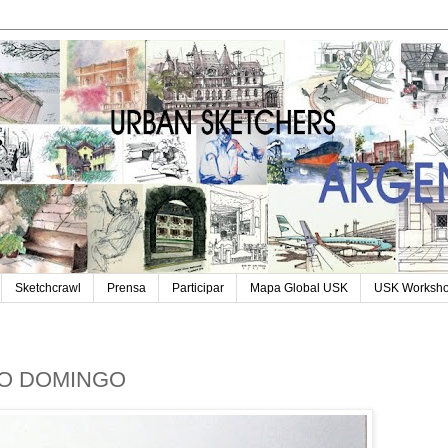
Sketchcrawl
Prensa
Participar
Mapa Global USK
USK Worksh
DO DOMINGO