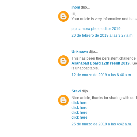
jhoni
dijo...
Hi,
Your article is very informative and has a 
pip camera photo editor 2019
20 de febrero de 2019 a las 3:27 a.m.
Unknown
dijo...
This has been the persistent challenge 
Allahabad Board 12th result 2019
. Ke
is unacceptable.
12 de marzo de 2019 a las 6:40 a.m.
Sravi
dijo...
Nice article, thanks for sharing with us.
click here
click here
click here
click here
25 de marzo de 2019 a las 4:42 a.m.