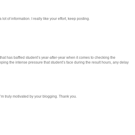
lot of information. I really like your effort, keep posting.
that has baffled student’s year-after-year when it comes to checking the
eping the intense pressure that student’s face during the result hours, any delay
 I’m truly motivated by your blogging. Thank you.