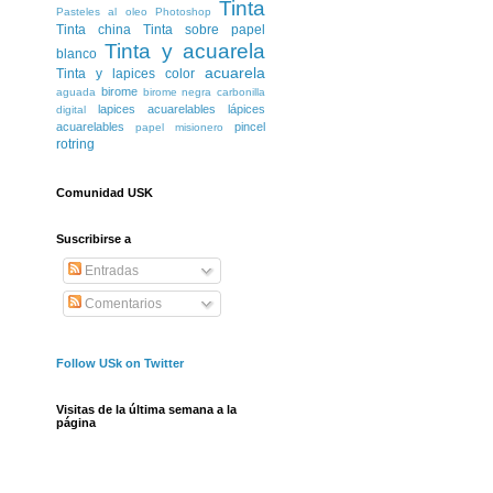
Tinta
Pasteles al oleo
Photoshop
Tinta china
Tinta sobre papel
Tinta y acuarela
blanco
acuarela
Tinta y lapices color
birome
aguada
birome negra
carbonilla
lapices acuarelables
lápices
digital
acuarelables
pincel
papel misionero
rotring
Comunidad USK
Suscribirse a
Entradas
Comentarios
Follow USk on Twitter
Visitas de la última semana a la
página