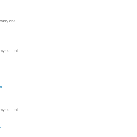
every one.
 my content
m.
my content .
.