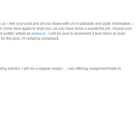
us. i like your post and all you share with us is uptodate and quite informative, i
an come here again to read you, as you have done a wonderful job. I found your
l written article as
jnews.in
. I will be sure to bookmark it and return to read
or the post. I’ll certainly comeback.
sting articles. I will be a regular reader… I am offering assignment help to