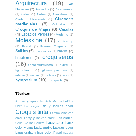
Arquitectura
(19)
Art
Nouveau
(2)
Avenidas
(2)
Bicentenario
(1)
Cafés
(1)
Calles
(1)
Cancilleria
(1)
Ciudades
Ciudad Universitaria
(1)
medievales
(8)
Colectivo
(1)
Croquis de Viajes
(8)
Cupulas
(4)
Espacios Verdes
(4)
Moderno
(1)
Moleskine
(17)
Photoshop
(1)
Postal
(1)
Puente Colgante
(1)
Salidas
(5)
barcos
(2)
Tradiciones
(1)
croquiseros
brutalismo
(2)
(16)
deconstructivismo
(1)
digital
(1)
figura-fondo
(1)
iglesias porteñas
(1)
interior
(1)
marina
(1)
noticias
(1)
radio
(1)
symposium
(10)
transporte
(3)
Técnicas
Art pen y lápiz color. Aula Magna FADU -
Bic y lapices color
UNC
Bic negra
Croquis tinta
Lammy y lápices
color
Lamy y lápices color. Los Andes.
Lapiz color
Lapiz
Chile. Carlos Herrera
color y tinta
Lapiz grafito
Lápices color
Lápiz grafito y lápiz color.
Papel madera