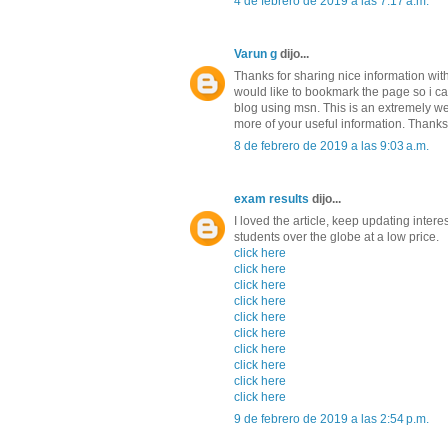
4 de febrero de 2019 a las 7:17 a.m.
Varun g
dijo...
Thanks for sharing nice information with 
would like to bookmark the page so i c
blog using msn. This is an extremely wel
more of your useful information. Thanks f
8 de febrero de 2019 a las 9:03 a.m.
exam results
dijo...
I loved the article, keep updating intere
students over the globe at a low price.
click here
click here
click here
click here
click here
click here
click here
click here
click here
click here
9 de febrero de 2019 a las 2:54 p.m.