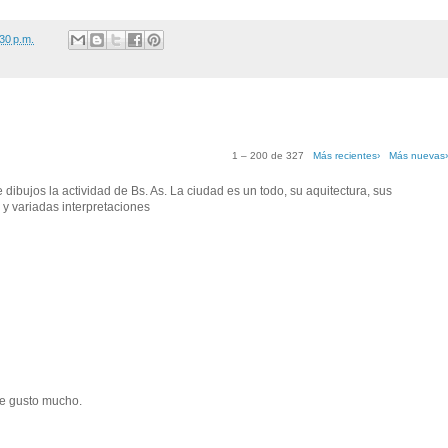
30 p.m.
1 – 200 de 327
Más recientes›
Más nuevas
ibujos la actividad de Bs. As. La ciudad es un todo, su aquitectura, sus
 y variadas interpretaciones
me gusto mucho.