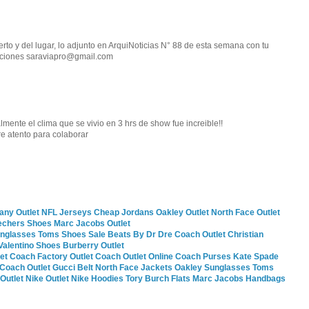
erto y del lugar, lo adjunto en ArquiNoticias N° 88 de esta semana con tu
raciones saraviapro@gmail.com
lmente el clima que se vivio en 3 hrs de show fue increible!!
re atento para colaborar
fany Outlet
NFL Jerseys
Cheap Jordans
Oakley Outlet
North Face Outlet
echers Shoes
Marc Jacobs Outlet
unglasses
Toms Shoes Sale
Beats By Dr Dre
Coach Outlet
Christian
Valentino Shoes
Burberry Outlet
et
Coach Factory Outlet
Coach Outlet Online
Coach Purses
Kate Spade
Coach Outlet
Gucci Belt
North Face Jackets
Oakley Sunglasses
Toms
Outlet
Nike Outlet
Nike Hoodies
Tory Burch Flats
Marc Jacobs Handbags