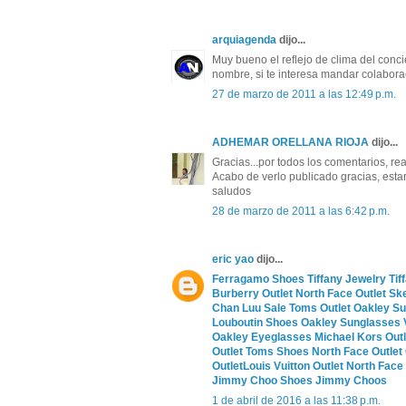
arquiagenda
dijo...
Muy bueno el reflejo de clima del conci
nombre, si te interesa mandar colabo
27 de marzo de 2011 a las 12:49 p.m.
ADHEMAR ORELLANA RIOJA
dijo...
Gracias...por todos los comentarios, rea
Acabo de verlo publicado gracias, esta
saludos
28 de marzo de 2011 a las 6:42 p.m.
eric yao
dijo...
Ferragamo Shoes
Tiffany Jewelry
Tif
Burberry Outlet
North Face Outlet
Sk
Chan Luu Sale
Toms Outlet
Oakley S
Louboutin Shoes
Oakley Sunglasses
Oakley Eyeglasses
Michael Kors Outl
Outlet
Toms Shoes
North Face Outlet
Outlet
Louis Vuitton Outlet
North Face 
Jimmy Choo Shoes
Jimmy Choos
1 de abril de 2016 a las 11:38 p.m.