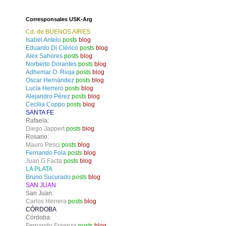
Corresponsales USK-Arg
Cd. de BUENOS AIRES
Isabel Antelo
posts
blog
Eduardo Di Clérico
posts
blog
Alex Sahores
posts
blog
Norberto Dorantes
posts
blog
Adhemar O. Rioja
posts
blog
Oscar Hernández
posts
blog
Lucía Herrero
posts
blog
Alejandro Pérez
posts
blog
Cecilia Coppo
posts
blog
SANTA FE
Rafaela:
Diego Jappert
posts
blog
Rosario:
Mauro Pesci
posts
blog
Fernando Fola
posts
blog
Juan G Facta
posts
blog
LA PLATA
Bruno Sucurado
posts
blog
SAN JUAN
San Juan:
Carlos Herrera
posts
blog
CÓRDOBA
Córdoba:
Fernando Fraenza
posts
blog