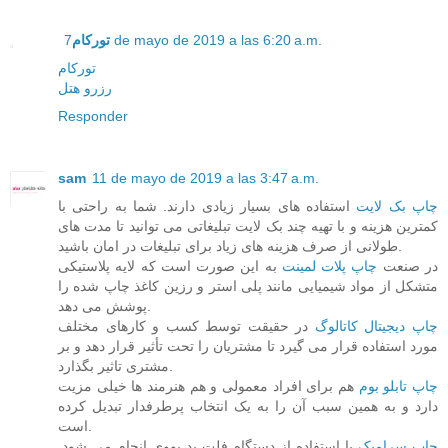
7 de mayo de 2019 a las 6:20 a.m.
تورکام
تورکام
رزرو هتل
Responder
sam
11 de mayo de 2019 a las 3:47 a.m.
چاپ بک لایت
استفاده های بسیار زیادی دارند. شما به راحتی با
کمترین هزینه و با تهیه چند بک لایت تبلیغاتی می توانید تا مدت های
طولانی از صرف هزینه های زیاد برای تبلیغات در امان باشید.
در صنعت
چاپ پلات لمینت
به این صورت است که لایه پلاستیکی
متشکل از مواد شیمیایی مانند پلی استر و رزین کاغذ چاپ شده را
پوشش می دهد.
چاپ دیجیتال کاتالوگ
در حقیقت توسط کسب و کارهای مختلف
مورد استفاده قرار می گیرد تا مشتریان را تحت تأثیر قرار دهد و بر
مشتری تاثیر بگذارد.
چاپ تابلو بوم
هم برای افراد معمولی و هم هنرمند ها خیلی مزیت
دارد و به همین سبب آن را به یک انتخاب پرطرفدار تبدیل کرده
است.
چاپ سرامیک
با استفاده از دستگاه فلت بد یووی انجام می شود.