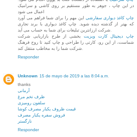
در این چاپ ، جوهر به طور مستقیم بر روی کاشی و سرامیک
اعمال می شود
چاپ کاغذ دیواری سفارشی
این مهم را برای شما فراهم می آورد
که بهتر از گذشته دیده شوید. چاپ کاغذ دیواری با برند تجاری
شرکت ارزانترین تبلیغات برای شما به حساب می آید.
چاپ دیجیتال کارت ویزیت
بخشی از طرح بازاریابی شرکت
شماست، از این رو، کارتی را طراحی و چاپ کنید تا روح فرهنگ
شرکت شما را به مخاطب منتقل کند.
Responder
Unknown
15 de mayo de 2019 a las 8:04 a.m.
thanks
آرمانی
ظرف تخم مرغ
سلفون رومیزی
قیمت ظروف یکبار مصرف کوشا
فروش سفره یکبار مصرف
نارگستر
Responder