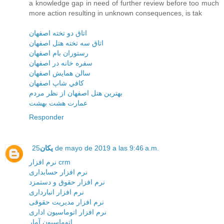
a knowledge gap in need of further review before too much
more action resulting in unknown consequences, is tak
اتاق دو تخته اصفهان
اتاق سه تخته هتل اصفهان
رستوران بام اصفهان
سفره خانه در اصفهان
سالن همايش اصفهان
کافي شاپ اصفهان
بهترين هتل اصفهان از نظر مردم
عمارت هشت بهشت
Responder
25 de mayo de 2019 a las 9:46 a.m.
یکان
نرم افزار crm
نرم افزار حسابداری
نرم افزار حقوق و دستمزد
نرم افزار انبارداری
نرم افزار مديريت حقوقی
نرم افزار اتوماسيون اداری
اتوماسيون آمار