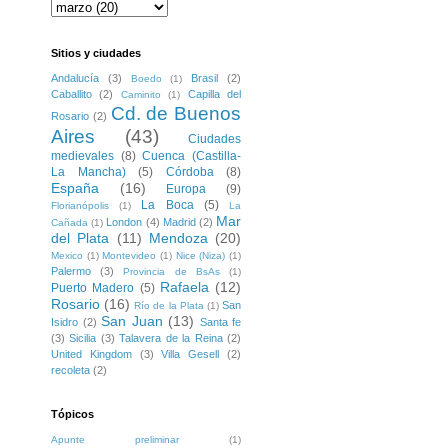
Sitios y ciudades
Andalucía
(3)
Brasil
(2)
Boedo
(1)
Caballito
(2)
Capilla del
Caminito
(1)
Cd. de Buenos
Rosario
(2)
Aires
(43)
Ciudades
medievales
(8)
Cuenca (Castilla-
La Mancha)
(5)
Córdoba
(8)
España
(16)
Europa
(9)
La Boca
(5)
Florianópolis
(1)
La
Mar
London
(4)
Madrid
(2)
Cañada
(1)
del Plata
(11)
Mendoza
(20)
Mexico
(1)
Montevideo
(1)
Nice (Niza)
(1)
Palermo
(3)
Provincia de BsAs
(1)
Rafaela
(12)
Puerto Madero
(5)
Rosario
(16)
San
Río de la Plata
(1)
San Juan
(13)
Isidro
(2)
Santa fe
(3)
Sicilia
(3)
Talavera de la Reina
(2)
United Kingdom
(3)
Villa Gesell
(2)
recoleta
(2)
Tópicos
Apunte preliminar
(1)