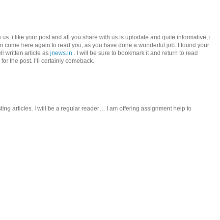
us. i like your post and all you share with us is uptodate and quite informative, i
an come here again to read you, as you have done a wonderful job. I found your
l written article as
jnews.in
. I will be sure to bookmark it and return to read
or the post. I’ll certainly comeback.
sting articles. I will be a regular reader… I am offering assignment help to