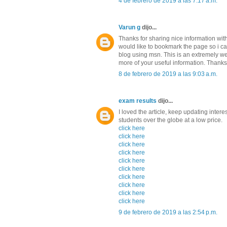
4 de febrero de 2019 a las 7:17 a.m.
Varun g
dijo...
Thanks for sharing nice information with 
would like to bookmark the page so i c
blog using msn. This is an extremely wel
more of your useful information. Thanks f
8 de febrero de 2019 a las 9:03 a.m.
exam results
dijo...
I loved the article, keep updating intere
students over the globe at a low price.
click here
click here
click here
click here
click here
click here
click here
click here
click here
click here
9 de febrero de 2019 a las 2:54 p.m.