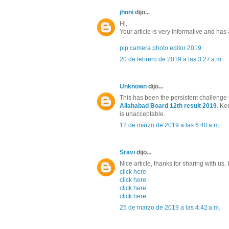
jhoni
dijo...
Hi,
Your article is very informative and has a 
pip camera photo editor 2019
20 de febrero de 2019 a las 3:27 a.m.
Unknown
dijo...
This has been the persistent challenge 
Allahabad Board 12th result 2019
. Ke
is unacceptable.
12 de marzo de 2019 a las 6:40 a.m.
Sravi
dijo...
Nice article, thanks for sharing with us.
click here
click here
click here
click here
25 de marzo de 2019 a las 4:42 a.m.