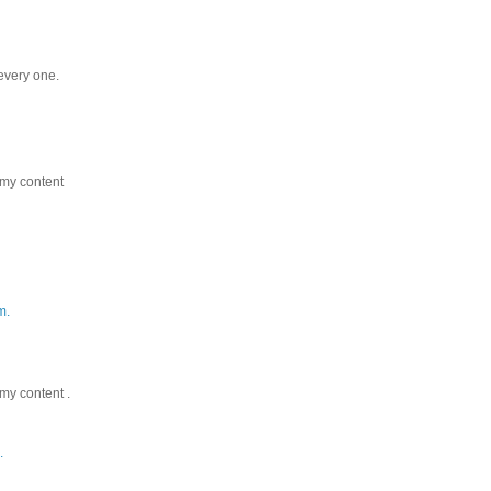
every one.
 my content
m.
my content .
.