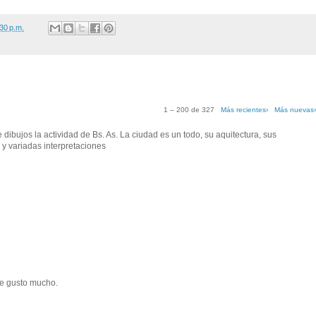
30 p.m.
1 – 200 de 327
Más recientes›
Más nuevas
ibujos la actividad de Bs. As. La ciudad es un todo, su aquitectura, sus
 y variadas interpretaciones
me gusto mucho.