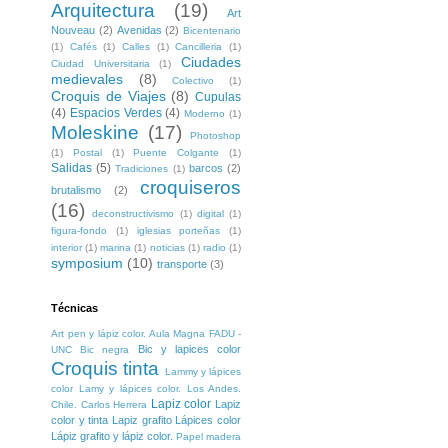
Arquitectura
(19)
Art
Nouveau
(2)
Avenidas
(2)
Bicentenario
(1)
Cafés
(1)
Calles
(1)
Cancilleria
(1)
Ciudades
Ciudad Universitaria
(1)
medievales
(8)
Colectivo
(1)
Croquis de Viajes
(8)
Cupulas
(4)
Espacios Verdes
(4)
Moderno
(1)
Moleskine
(17)
Photoshop
(1)
Postal
(1)
Puente Colgante
(1)
Salidas
(5)
barcos
(2)
Tradiciones
(1)
croquiseros
brutalismo
(2)
(16)
deconstructivismo
(1)
digital
(1)
figura-fondo
(1)
iglesias porteñas
(1)
interior
(1)
marina
(1)
noticias
(1)
radio
(1)
symposium
(10)
transporte
(3)
Técnicas
Art pen y lápiz color. Aula Magna FADU -
Bic y lapices color
UNC
Bic negra
Croquis tinta
Lammy y lápices
color
Lamy y lápices color. Los Andes.
Lapiz color
Lapiz
Chile. Carlos Herrera
color y tinta
Lapiz grafito
Lápices color
Lápiz grafito y lápiz color.
Papel madera