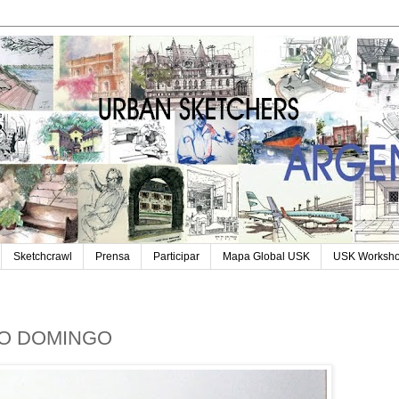
Sketchcrawl
Prensa
Participar
Mapa Global USK
USK Worksh
DO DOMINGO