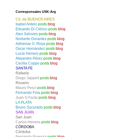
Corresponsales USK-Arg
Cd. de BUENOS AIRES
Isabel Antelo
posts
blog
Eduardo Di Clérico
posts
blog
Alex Sahores
posts
blog
Norberto Dorantes
posts
blog
Adhemar O. Rioja
posts
blog
Oscar Hernández
posts
blog
Lucía Herrero
posts
blog
Alejandro Pérez
posts
blog
Cecilia Coppo
posts
blog
SANTA FE
Rafaela:
Diego Jappert
posts
blog
Rosario:
Mauro Pesci
posts
blog
Fernando Fola
posts
blog
Juan G Facta
posts
blog
LA PLATA
Bruno Sucurado
posts
blog
SAN JUAN
San Juan:
Carlos Herrera
posts
blog
CÓRDOBA
Córdoba:
Fernando Fraenza
posts
blog