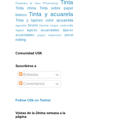
Tinta
Pasteles al oleo
Photoshop
Tinta china
Tinta sobre papel
Tinta y acuarela
blanco
acuarela
Tinta y lapices color
birome
aguada
birome negra
carbonilla
lapices acuarelables
lápices
digital
acuarelables
pincel
papel misionero
rotring
Comunidad USK
Suscribirse a
Entradas
Comentarios
Follow USk on Twitter
Visitas de la última semana a la
página