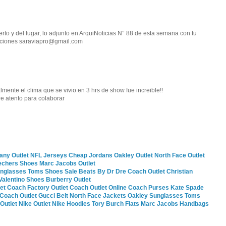
erto y del lugar, lo adjunto en ArquiNoticias N° 88 de esta semana con tu
raciones saraviapro@gmail.com
lmente el clima que se vivio en 3 hrs de show fue increible!!
re atento para colaborar
fany Outlet
NFL Jerseys
Cheap Jordans
Oakley Outlet
North Face Outlet
echers Shoes
Marc Jacobs Outlet
unglasses
Toms Shoes Sale
Beats By Dr Dre
Coach Outlet
Christian
Valentino Shoes
Burberry Outlet
et
Coach Factory Outlet
Coach Outlet Online
Coach Purses
Kate Spade
Coach Outlet
Gucci Belt
North Face Jackets
Oakley Sunglasses
Toms
Outlet
Nike Outlet
Nike Hoodies
Tory Burch Flats
Marc Jacobs Handbags