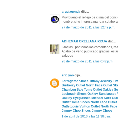
arquiagenda
dijo...
Muy bueno el reflejo de clima del conci
nombre, si te interesa mandar colabo
27 de marzo de 2011 a las 12:49 p.m.
ADHEMAR ORELLANA RIOJA
dijo...
Gracias...por todos los comentarios, rea
Acabo de verlo publicado gracias, esta
saludos
28 de marzo de 2011 a las 6:42 p.m.
eric yao
dijo...
Ferragamo Shoes
Tiffany Jewelry
Tif
Burberry Outlet
North Face Outlet
Sk
Chan Luu Sale
Toms Outlet
Oakley S
Louboutin Shoes
Oakley Sunglasses
Oakley Eyeglasses
Michael Kors Outl
Outlet
Toms Shoes
North Face Outlet
Outlet
Louis Vuitton Outlet
North Face 
Jimmy Choo Shoes
Jimmy Choos
1 de abril de 2016 a las 11:38 p.m.