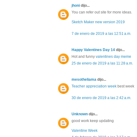
jhoni
dijo...
You can refer out site for more ideas.
Sketch Maker new version 2019
7 de enero de 2019 a las 12:51 a.m.
Happy Valentines Day 14
dijo...
Hot and funny
valentines day meme
25 de enero de 2019 a las 11:28 a.m.
mesotheliama
dijo...
Teacher appreciation week
best week
30 de enero de 2019 a las 2:42 a.m.
Unknown
dijo...
good work keep updating
Valentine Week