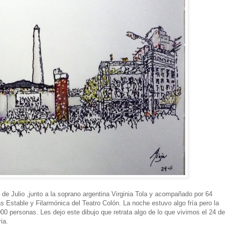
 de Julio ,junto a la soprano argentina Virginia Tola y acompañado por 64
s Estable y Filarmónica del Teatro Colón. La noche estuvo algo fría pero la
000 personas. Les dejo este dibujo que retrata algo de lo que vivimos el 24 de
ia.