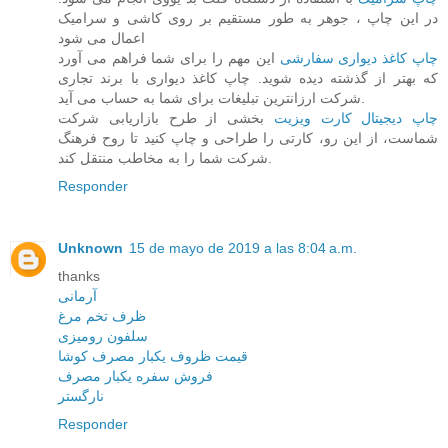
در این چاپ ، جوهر به طور مستقیم بر روی کاشی و سرامیک
اعمال می شود
چاپ کاغذ دیواری سفارشی
این مهم را برای شما فراهم می آورد
که بهتر از گذشته دیده شوید. چاپ کاغذ دیواری با برند تجاری
شرکت ارزانترین تبلیغات برای شما به حساب می آید.
چاپ دیجیتال کارت ویزیت
بخشی از طرح بازاریابی شرکت
شماست، از این رو، کارتی را طراحی و چاپ کنید تا روح فرهنگ
شرکت شما را به مخاطب منتقل کند.
Responder
Unknown
15 de mayo de 2019 a las 8:04 a.m.
thanks
آرمانی
ظرف تخم مرغ
سلفون رومیزی
قیمت ظروف یکبار مصرف کوشا
فروش سفره یکبار مصرف
نارگستر
Responder