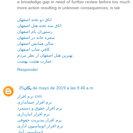
a knowledge gap in need of further review before too much
more action resulting in unknown consequences, is tak
اتاق دو تخته اصفهان
اتاق سه تخته هتل اصفهان
رستوران بام اصفهان
سفره خانه در اصفهان
سالن همايش اصفهان
کافي شاپ اصفهان
بهترين هتل اصفهان از نظر مردم
عمارت هشت بهشت
Responder
25 de mayo de 2019 a las 9:46 a.m.
یکان
نرم افزار crm
نرم افزار حسابداری
نرم افزار حقوق و دستمزد
نرم افزار انبارداری
نرم افزار مديريت حقوقی
نرم افزار اتوماسيون اداری
اتوماسيون آمار