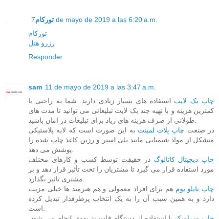
7 de mayo de 2019 a las 6:20 a.m.
تورکام
تورکام
رزرو هتل
Responder
sam
11 de mayo de 2019 a las 3:47 a.m.
چاپ بک لایت
استفاده های بسیار زیادی دارند. شما به راحتی با
کمترین هزینه و با تهیه چند بک لایت تبلیغاتی می توانید تا مدت های
طولانی از صرف هزینه های زیاد برای تبلیغات در امان باشید.
در صنعت
چاپ پلات لمینت
به این صورت است که لایه پلاستیکی
متشکل از مواد شیمیایی مانند پلی استر و رزین کاغذ چاپ شده را
پوشش می دهد.
چاپ دیجیتال کاتالوگ
در حقیقت توسط کسب و کارهای مختلف
مورد استفاده قرار می گیرد تا مشتریان را تحت تأثیر قرار دهد و بر
مشتری تاثیر بگذارد.
چاپ تابلو بوم
هم برای افراد معمولی و هم هنرمند ها خیلی مزیت
دارد و به همین سبب آن را به یک انتخاب پرطرفدار تبدیل کرده
است.
چاپ سرامیک
با استفاده از دستگاه فلت بد یووی انجام می شود.