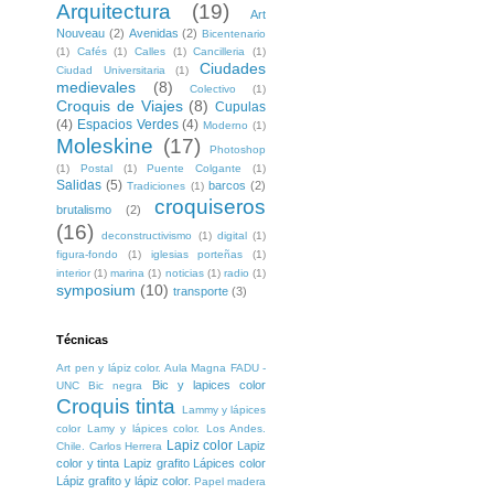
Arquitectura
(19)
Art
Nouveau
(2)
Avenidas
(2)
Bicentenario
(1)
Cafés
(1)
Calles
(1)
Cancilleria
(1)
Ciudades
Ciudad Universitaria
(1)
medievales
(8)
Colectivo
(1)
Croquis de Viajes
(8)
Cupulas
(4)
Espacios Verdes
(4)
Moderno
(1)
Moleskine
(17)
Photoshop
(1)
Postal
(1)
Puente Colgante
(1)
Salidas
(5)
barcos
(2)
Tradiciones
(1)
croquiseros
brutalismo
(2)
(16)
deconstructivismo
(1)
digital
(1)
figura-fondo
(1)
iglesias porteñas
(1)
interior
(1)
marina
(1)
noticias
(1)
radio
(1)
symposium
(10)
transporte
(3)
Técnicas
Art pen y lápiz color. Aula Magna FADU -
Bic y lapices color
UNC
Bic negra
Croquis tinta
Lammy y lápices
color
Lamy y lápices color. Los Andes.
Lapiz color
Lapiz
Chile. Carlos Herrera
color y tinta
Lapiz grafito
Lápices color
Lápiz grafito y lápiz color.
Papel madera