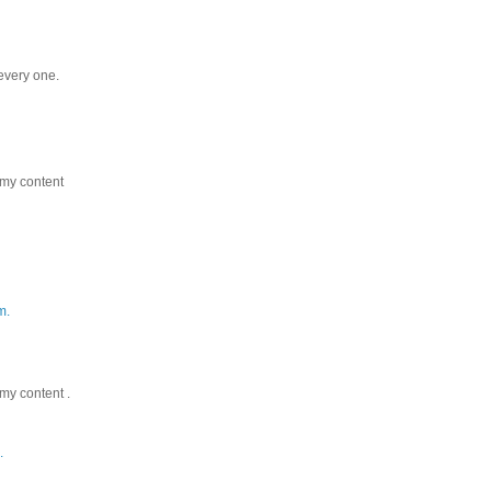
every one.
 my content
m.
my content .
.