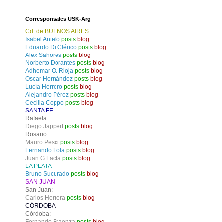
Corresponsales USK-Arg
Cd. de BUENOS AIRES
Isabel Antelo
posts
blog
Eduardo Di Clérico
posts
blog
Alex Sahores
posts
blog
Norberto Dorantes
posts
blog
Adhemar O. Rioja
posts
blog
Oscar Hernández
posts
blog
Lucía Herrero
posts
blog
Alejandro Pérez
posts
blog
Cecilia Coppo
posts
blog
SANTA FE
Rafaela:
Diego Jappert
posts
blog
Rosario:
Mauro Pesci
posts
blog
Fernando Fola
posts
blog
Juan G Facta
posts
blog
LA PLATA
Bruno Sucurado
posts
blog
SAN JUAN
San Juan:
Carlos Herrera
posts
blog
CÓRDOBA
Córdoba:
Fernando Fraenza
posts
blog