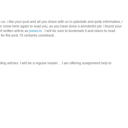
us. i like your post and all you share with us is uptodate and quite informative, i
an come here again to read you, as you have done a wonderful job. I found your
l written article as
jnews.in
. I will be sure to bookmark it and return to read
or the post. I’ll certainly comeback.
sting articles. I will be a regular reader… I am offering assignment help to