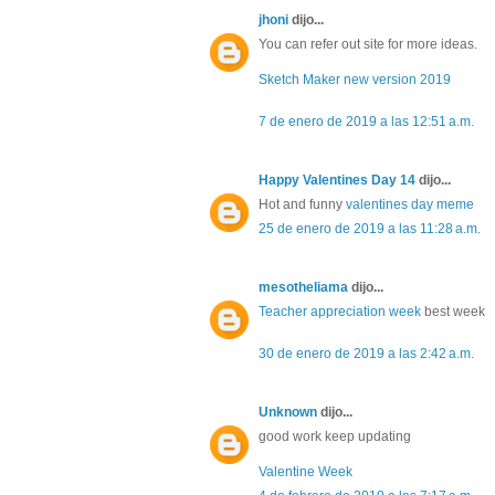
jhoni
dijo...
You can refer out site for more ideas.
Sketch Maker new version 2019
7 de enero de 2019 a las 12:51 a.m.
Happy Valentines Day 14
dijo...
Hot and funny
valentines day meme
25 de enero de 2019 a las 11:28 a.m.
mesotheliama
dijo...
Teacher appreciation week
best week
30 de enero de 2019 a las 2:42 a.m.
Unknown
dijo...
good work keep updating
Valentine Week