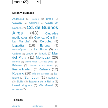
Sitios y ciudades
Andalucía
(3)
Brasil
(2)
Boedo
(1)
Caballito
(2)
Capilla del
Caminito
(1)
Cd. de Buenos
Rosario
(2)
Aires
(43)
Ciudades
medievales
(8)
Cuenca (Castilla-
La Mancha)
(5)
Córdoba
(8)
España
(16)
Europa
(9)
La Boca
(5)
Florianópolis
(1)
La
Mar
London
(4)
Madrid
(2)
Cañada
(1)
del Plata
(11)
Mendoza
(20)
Mexico
(1)
Montevideo
(1)
Nice (Niza)
(1)
Palermo
(3)
Provincia de BsAs
(1)
Rafaela
(12)
Puerto Madero
(5)
Rosario
(16)
San
Río de la Plata
(1)
San Juan
(13)
Isidro
(2)
Santa fe
(3)
Sicilia
(3)
Talavera de la Reina
(2)
United Kingdom
(3)
Villa Gesell
(2)
recoleta
(2)
Tópicos
Apunte preliminar
(1)