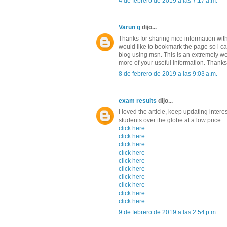
4 de febrero de 2019 a las 7:17 a.m.
Varun g
dijo...
Thanks for sharing nice information with 
would like to bookmark the page so i c
blog using msn. This is an extremely wel
more of your useful information. Thanks f
8 de febrero de 2019 a las 9:03 a.m.
exam results
dijo...
I loved the article, keep updating intere
students over the globe at a low price.
click here
click here
click here
click here
click here
click here
click here
click here
click here
click here
9 de febrero de 2019 a las 2:54 p.m.