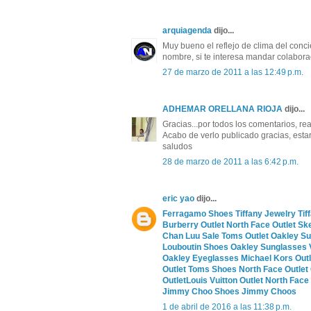
arquiagenda
dijo...
Muy bueno el reflejo de clima del conci
nombre, si te interesa mandar colabo
27 de marzo de 2011 a las 12:49 p.m.
ADHEMAR ORELLANA RIOJA
dijo...
Gracias...por todos los comentarios, rea
Acabo de verlo publicado gracias, esta
saludos
28 de marzo de 2011 a las 6:42 p.m.
eric yao
dijo...
Ferragamo Shoes
Tiffany Jewelry
Tif
Burberry Outlet
North Face Outlet
Sk
Chan Luu Sale
Toms Outlet
Oakley S
Louboutin Shoes
Oakley Sunglasses
Oakley Eyeglasses
Michael Kors Outl
Outlet
Toms Shoes
North Face Outlet
Outlet
Louis Vuitton Outlet
North Face 
Jimmy Choo Shoes
Jimmy Choos
1 de abril de 2016 a las 11:38 p.m.