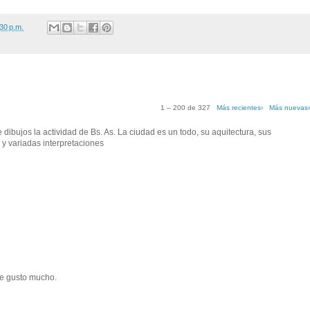
30 p.m.
1 – 200 de 327
Más recientes›
Más nuevas
ibujos la actividad de Bs. As. La ciudad es un todo, su aquitectura, sus
 y variadas interpretaciones
me gusto mucho.