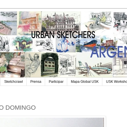
Sketchcrawl
Prensa
Participar
Mapa Global USK
USK Worksh
DO DOMINGO