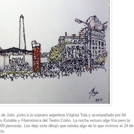
 de Julio ,junto a la soprano argentina Virginia Tola y acompañado por 64
s Estable y Filarmónica del Teatro Colón. La noche estuvo algo fría pero la
000 personas. Les dejo este dibujo que retrata algo de lo que vivimos el 24 de
ia.