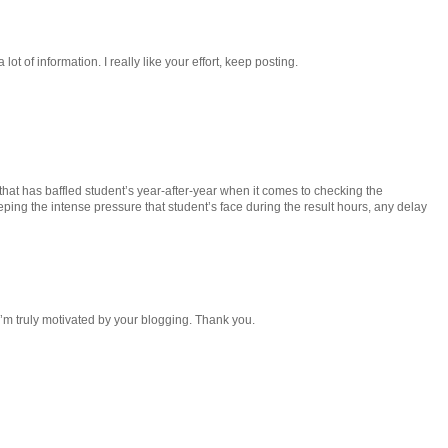
lot of information. I really like your effort, keep posting.
that has baffled student’s year-after-year when it comes to checking the
eping the intense pressure that student’s face during the result hours, any delay
 I’m truly motivated by your blogging. Thank you.