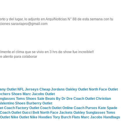
erto y del lugar, lo adjunto en ArquiNoticias N° 88 de esta semana con tu
raciones saraviapro@gmail.com
lmente el clima que se vivio en 3 hrs de show fue increible!!
re atento para colaborar
fany Outlet
NFL Jerseys
Cheap Jordans
Oakley Outlet
North Face Outlet
echers Shoes
Marc Jacobs Outlet
unglasses
Toms Shoes Sale
Beats By Dr Dre
Coach Outlet
Christian
Valentino Shoes
Burberry Outlet
et
Coach Factory Outlet
Coach Outlet Online
Coach Purses
Kate Spade
Coach Outlet
Gucci Belt
North Face Jackets
Oakley Sunglasses
Toms
Outlet
Nike Outlet
Nike Hoodies
Tory Burch Flats
Marc Jacobs Handbags