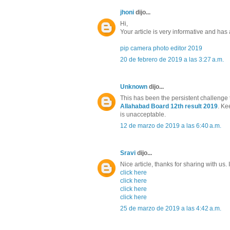
jhoni
dijo...
Hi,
Your article is very informative and has a 
pip camera photo editor 2019
20 de febrero de 2019 a las 3:27 a.m.
Unknown
dijo...
This has been the persistent challenge 
Allahabad Board 12th result 2019
. Ke
is unacceptable.
12 de marzo de 2019 a las 6:40 a.m.
Sravi
dijo...
Nice article, thanks for sharing with us.
click here
click here
click here
click here
25 de marzo de 2019 a las 4:42 a.m.