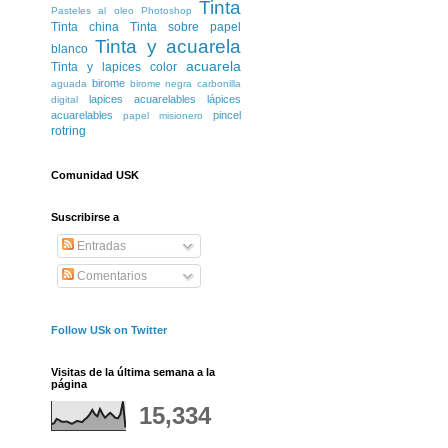
Tinta
Pasteles al oleo
Photoshop
Tinta china
Tinta sobre papel
Tinta y acuarela
blanco
acuarela
Tinta y lapices color
birome
aguada
birome negra
carbonilla
lapices acuarelables
lápices
digital
acuarelables
pincel
papel misionero
rotring
Comunidad USK
Suscribirse a
Entradas
Comentarios
Follow USk on Twitter
Visitas de la última semana a la
página
15,334