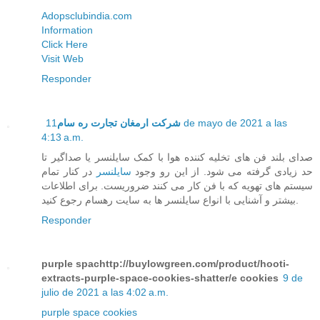
Adopsclubindia.com
Information
Click Here
Visit Web
Responder
11 de mayo de 2021 a las
شرکت ارمغان تجارت ره سام
4:13 a.m.
صدای بلند فن های تخلیه کننده هوا با کمک سایلنسر یا صداگیر تا
حد زیادی گرفته می شود. از این رو وجود
سایلنسر
در کنار تمام
سیستم های تهویه که با فن کار می کنند ضروریست. برای اطلاعات
بیشتر و آشنایی با انواع سایلنسر ها به سایت رهسام رجوع کنید.
Responder
purple spachttp://buylowgreen.com/product/hooti-
extracts-purple-space-cookies-shatter/e cookies
9 de
julio de 2021 a las 4:02 a.m.
purple space cookies