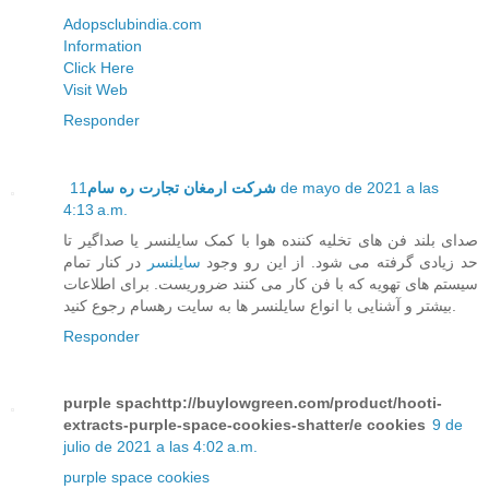
Adopsclubindia.com
Information
Click Here
Visit Web
Responder
11 de mayo de 2021 a las
شرکت ارمغان تجارت ره سام
4:13 a.m.
صدای بلند فن های تخلیه کننده هوا با کمک سایلنسر یا صداگیر تا
حد زیادی گرفته می شود. از این رو وجود
سایلنسر
در کنار تمام
سیستم های تهویه که با فن کار می کنند ضروریست. برای اطلاعات
بیشتر و آشنایی با انواع سایلنسر ها به سایت رهسام رجوع کنید.
Responder
purple spachttp://buylowgreen.com/product/hooti-
extracts-purple-space-cookies-shatter/e cookies
9 de
julio de 2021 a las 4:02 a.m.
purple space cookies