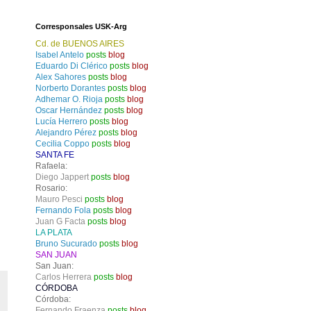
Corresponsales USK-Arg
Cd. de BUENOS AIRES
Isabel Antelo
posts
blog
Eduardo Di Clérico
posts
blog
Alex Sahores
posts
blog
Norberto Dorantes
posts
blog
Adhemar O. Rioja
posts
blog
Oscar Hernández
posts
blog
Lucía Herrero
posts
blog
Alejandro Pérez
posts
blog
Cecilia Coppo
posts
blog
SANTA FE
Rafaela:
Diego Jappert
posts
blog
Rosario:
Mauro Pesci
posts
blog
Fernando Fola
posts
blog
Juan G Facta
posts
blog
LA PLATA
Bruno Sucurado
posts
blog
SAN JUAN
San Juan:
Carlos Herrera
posts
blog
CÓRDOBA
Córdoba:
Fernando Fraenza
posts
blog