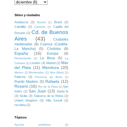
Sitios y ciudades
Andalucía
(3)
Brasil
(2)
Boedo
(1)
Caballito
(2)
Capilla del
Caminito
(1)
Cd. de Buenos
Rosario
(2)
Aires
(43)
Ciudades
medievales
(8)
Cuenca (Castilla-
La Mancha)
(5)
Córdoba
(8)
España
(16)
Europa
(9)
La Boca
(5)
Florianópolis
(1)
La
Mar
London
(4)
Madrid
(2)
Cañada
(1)
del Plata
(11)
Mendoza
(20)
Mexico
(1)
Montevideo
(1)
Nice (Niza)
(1)
Palermo
(3)
Provincia de BsAs
(1)
Rafaela
(12)
Puerto Madero
(5)
Rosario
(16)
San
Río de la Plata
(1)
San Juan
(13)
Isidro
(2)
Santa fe
(3)
Sicilia
(3)
Talavera de la Reina
(2)
United Kingdom
(3)
Villa Gesell
(2)
recoleta
(2)
Tópicos
Apunte preliminar
(1)