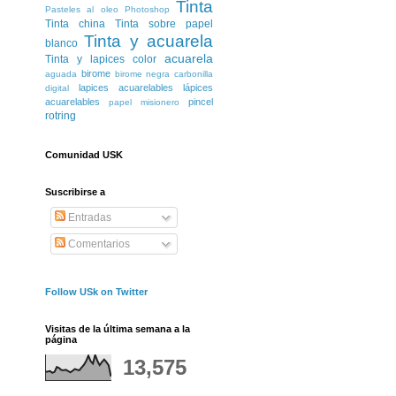
Tinta
Pasteles al oleo
Photoshop
Tinta china
Tinta sobre papel
Tinta y acuarela
blanco
acuarela
Tinta y lapices color
birome
aguada
birome negra
carbonilla
lapices acuarelables
lápices
digital
acuarelables
pincel
papel misionero
rotring
Comunidad USK
Suscribirse a
Entradas
Comentarios
Follow USk on Twitter
Visitas de la última semana a la
página
13,575