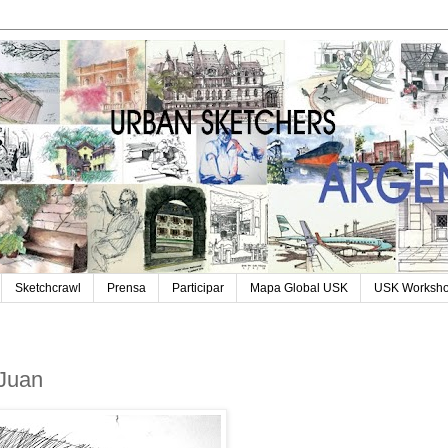
Sketchcrawl
Prensa
Participar
Mapa Global USK
USK Worksh
 Juan