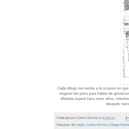
Cada dibujo me remite a la ocasion en que f
ninguno tan justo para hablar de gestacio
dilatada espera hace unos años, mientra
después nacio
Publicado por
Carlos Herrera
en
6:16 p.m.
Etiquetas:
Bic negra
,
Carlos Herrera
,
Colegio Nacio