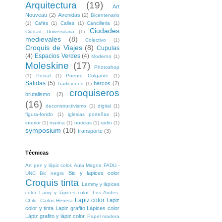
Arquitectura
(19)
Art
Nouveau
(2)
Avenidas
(2)
Bicentenario
(1)
Cafés
(1)
Calles
(1)
Cancilleria
(1)
Ciudades
Ciudad Universitaria
(1)
medievales
(8)
Colectivo
(1)
Croquis de Viajes
(8)
Cupulas
(4)
Espacios Verdes
(4)
Moderno
(1)
Moleskine
(17)
Photoshop
(1)
Postal
(1)
Puente Colgante
(1)
Salidas
(5)
barcos
(2)
Tradiciones
(1)
croquiseros
brutalismo
(2)
(16)
deconstructivismo
(1)
digital
(1)
figura-fondo
(1)
iglesias porteñas
(1)
interior
(1)
marina
(1)
noticias
(1)
radio
(1)
symposium
(10)
transporte
(3)
Técnicas
Art pen y lápiz color. Aula Magna FADU -
Bic y lapices color
UNC
Bic negra
Croquis tinta
Lammy y lápices
color
Lamy y lápices color. Los Andes.
Lapiz color
Lapiz
Chile. Carlos Herrera
color y tinta
Lapiz grafito
Lápices color
Lápiz grafito y lápiz color.
Papel madera