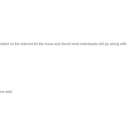
oked on the internet for the issue and found most individuals will go along with
re wait.
.