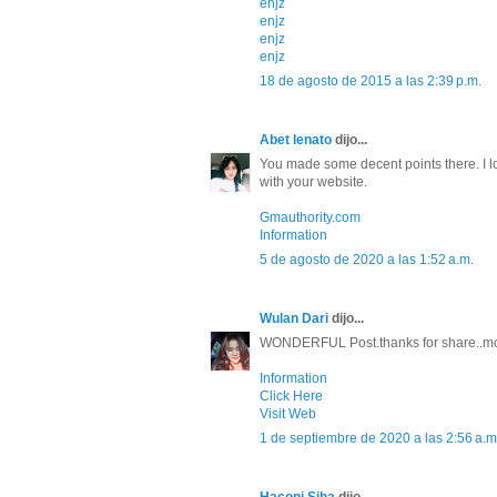
enjz
enjz
enjz
enjz
18 de agosto de 2015 a las 2:39 p.m.
Abet lenato
dijo...
You made some decent points there. I lo
with your website.
Gmauthority.com
Information
5 de agosto de 2020 a las 1:52 a.m.
Wulan Dari
dijo...
WONDERFUL Post.thanks for share..mo
Information
Click Here
Visit Web
1 de septiembre de 2020 a las 2:56 a.m