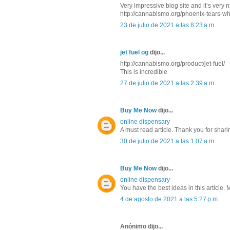
Very impressive blog site and it’s very 
http://cannabismo.org/phoenix-tears-w
23 de julio de 2021 a las 8:23 a.m.
jet fuel og
dijo...
http://cannabismo.org/product/jet-fuel/
This is incredible
27 de julio de 2021 a las 2:39 a.m.
Buy Me Now
dijo...
online dispensary
A must read article. Thank you for shari
30 de julio de 2021 a las 1:07 a.m.
Buy Me Now
dijo...
online dispensary
You have the best ideas in this article.
4 de agosto de 2021 a las 5:27 p.m.
Anónimo dijo...