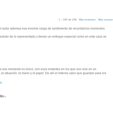
1 – 200 de 208
Más recientes›
Más nuevas
a el autor ademas esa enorme carga de sentimiento de recordarnos momentos
arácter de lo representado y tienen un enfoque especial como en este caso se
.
is ese momento es único, son esos instantes en los que uno vive en un
 la situación, la mano y el papel. De ahí el intenso valor que guardan para los
m.
ijo...