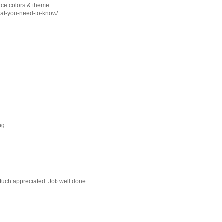
nice colors & theme.
hat-you-need-to-know/
ng.
 Much appreciated. Job well done.