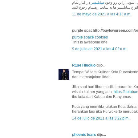
ی شود. از این رو وجود
سایلنسر
در کنار تمام
11 de mayo de 2021 a las 4:13 a.m.
purple spachttp://buylowgreen.com/pro
purple space cookies
This is awesome one
9 de julio de 2021 a las 4:02 a.m.
R1se Hluoluo
dijo...
Tempat Wisata Kuliner Kota Purwokert
dan memanjakan lidah.
Jika saat hari libur mudik lebaran ke 
wisata kuliner yang ada.
https://boluba
ibu kota dari Kabupaten Banyumas.
Kota yang memiliki julukan Kota Satrian
herankan lagi jika Purwokerto merupaka
14 de julio de 2021 a las 3:22 p.m.
phoenix tears
dijo...