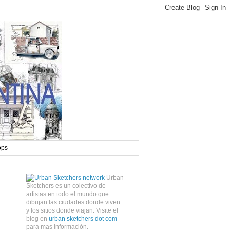
ops
Urban
Sketchers es un colectivo de
artistas en todo el mundo que
dibujan las ciudades donde viven
y los sitios donde viajan. Visite el
blog en
urban sketchers dot com
para mas información.