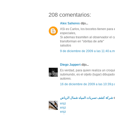
208 comentarios:
Alex Sahores
dijo...
ASi es Carlos, los bocetos tienen par
especiales,
Si ademas trasmiten al observador el c
transforman en "obritas de arte"
saludos
9 de diciembre de 2009 a las 11:40 a.m
Diego Jappert
dijo...
Es verdad, para quien realiza un croqu
submundo, es el oljeto (lugar) dibujado,
autores.
16 de diciembre de 2009 a las 10:39 p.
شركة كشف تسربات المياه شمال الرياض
d
enjz
enjz
enjz