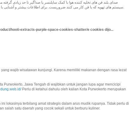
صدای بلند فن های تخلیه کننده هوا با کمک سایلنسر یا صداگیر تا حد زیادی گرفته م
سیستم های تهویه که با فن کار می کنند ضروریست. برای اطلاعات بیشتر و آشنایی با انواع سایلنسر ها به سایت رهسام رجوع کنید.
duct/hooti-extracts-purple-space-cookies-shatter/e cookies dijo...
o yang wajib wisatawan kunjungi. Karena memiliki makanan dengan rasa lezat
Kota Purwokerto, Jawa Tengah di wajibkan untuk jangan lupa agar mencicipi
ndung.web.id/
Perlu di ketahui dahulu oleh kalian Kota Purwokerto merupakan
 ini lokasinya terbilang amat strategis dalam arus mudik rupanya. Tidak perlu di
n salah satu daerah yang cocok sekali untuk berburu kuliner.