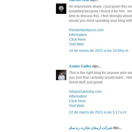
Haconi Siha
dijo...
An impressive share, I just given this o
breakfast because I found it for him.. sm
time to discuss this, I feel strongly abo
would you mind updating your blog with m
Rememberbyron.com
Information
Click Here
Visit Web
14 de marzo de 2021 a las 10:08 p.m.
Aslam Cailko
dijo...
This is the right blog for anyone who wa
you (not that I actually would want…HaHa
Great stuff, just great!
Adopsclubindia.com
Information
Click Here
Visit Web
22 de marzo de 2021 a las 5:17 a.m.
شرکت ارمغان تجارت ره سام
dijo...