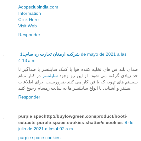
Adopsclubindia.com
Information
Click Here
Visit Web
Responder
11 de mayo de 2021 a las
شرکت ارمغان تجارت ره سام
4:13 a.m.
صدای بلند فن های تخلیه کننده هوا با کمک سایلنسر یا صداگیر تا
حد زیادی گرفته می شود. از این رو وجود
سایلنسر
در کنار تمام
سیستم های تهویه که با فن کار می کنند ضروریست. برای اطلاعات
بیشتر و آشنایی با انواع سایلنسر ها به سایت رهسام رجوع کنید.
Responder
purple spachttp://buylowgreen.com/product/hooti-
extracts-purple-space-cookies-shatter/e cookies
9 de
julio de 2021 a las 4:02 a.m.
purple space cookies