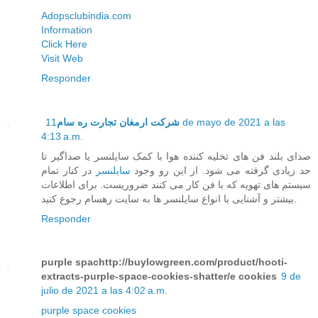
Adopsclubindia.com
Information
Click Here
Visit Web
Responder
11 de mayo de 2021 a las
شرکت ارمغان تجارت ره سام
4:13 a.m.
صدای بلند فن های تخلیه کننده هوا با کمک سایلنسر یا صداگیر تا
حد زیادی گرفته می شود. از این رو وجود
سایلنسر
در کنار تمام
سیستم های تهویه که با فن کار می کنند ضروریست. برای اطلاعات
بیشتر و آشنایی با انواع سایلنسر ها به سایت رهسام رجوع کنید.
Responder
purple spachttp://buylowgreen.com/product/hooti-
extracts-purple-space-cookies-shatter/e cookies
9 de
julio de 2021 a las 4:02 a.m.
purple space cookies