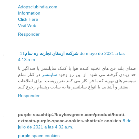
Adopsclubindia.com
Information
Click Here
Visit Web
Responder
11 de mayo de 2021 a las
شرکت ارمغان تجارت ره سام
4:13 a.m.
صدای بلند فن های تخلیه کننده هوا با کمک سایلنسر یا صداگیر تا
حد زیادی گرفته می شود. از این رو وجود
سایلنسر
در کنار تمام
سیستم های تهویه که با فن کار می کنند ضروریست. برای اطلاعات
بیشتر و آشنایی با انواع سایلنسر ها به سایت رهسام رجوع کنید.
Responder
purple spachttp://buylowgreen.com/product/hooti-
extracts-purple-space-cookies-shatter/e cookies
9 de
julio de 2021 a las 4:02 a.m.
purple space cookies