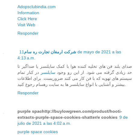
Adopsclubindia.com
Information
Click Here
Visit Web
Responder
11 de mayo de 2021 a las
شرکت ارمغان تجارت ره سام
4:13 a.m.
صدای بلند فن های تخلیه کننده هوا با کمک سایلنسر یا صداگیر تا
حد زیادی گرفته می شود. از این رو وجود
سایلنسر
در کنار تمام
سیستم های تهویه که با فن کار می کنند ضروریست. برای اطلاعات
بیشتر و آشنایی با انواع سایلنسر ها به سایت رهسام رجوع کنید.
Responder
purple spachttp://buylowgreen.com/product/hooti-
extracts-purple-space-cookies-shatter/e cookies
9 de
julio de 2021 a las 4:02 a.m.
purple space cookies