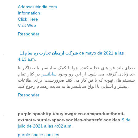
Adopsclubindia.com
Information
Click Here
Visit Web
Responder
11 de mayo de 2021 a las
شرکت ارمغان تجارت ره سام
4:13 a.m.
صدای بلند فن های تخلیه کننده هوا با کمک سایلنسر یا صداگیر تا
حد زیادی گرفته می شود. از این رو وجود
سایلنسر
در کنار تمام
سیستم های تهویه که با فن کار می کنند ضروریست. برای اطلاعات
بیشتر و آشنایی با انواع سایلنسر ها به سایت رهسام رجوع کنید.
Responder
purple spachttp://buylowgreen.com/product/hooti-
extracts-purple-space-cookies-shatter/e cookies
9 de
julio de 2021 a las 4:02 a.m.
purple space cookies