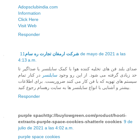
Adopsclubindia.com
Information
Click Here
Visit Web
Responder
11 de mayo de 2021 a las
شرکت ارمغان تجارت ره سام
4:13 a.m.
صدای بلند فن های تخلیه کننده هوا با کمک سایلنسر یا صداگیر تا
حد زیادی گرفته می شود. از این رو وجود
سایلنسر
در کنار تمام
سیستم های تهویه که با فن کار می کنند ضروریست. برای اطلاعات
بیشتر و آشنایی با انواع سایلنسر ها به سایت رهسام رجوع کنید.
Responder
purple spachttp://buylowgreen.com/product/hooti-
extracts-purple-space-cookies-shatter/e cookies
9 de
julio de 2021 a las 4:02 a.m.
purple space cookies