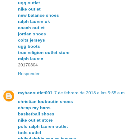
ugg outlet
nike outlet
new balance shoes
ralph lauren uk
coach outlet
jordan shoes
colts jerseys
ugg boots
true religion outlet store
ralph lauren
20170804
Responder
raybanoutlet001
7 de febrero de 2018 a las 5:55 a.m.
christian louboutin shoes
cheap ray bans
basketball shoes
nike outlet store
polo ralph lauren outlet
tods outlet
philadelphia eagles jerseys