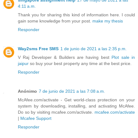
singapore assignment help
27 de mayo de 2021 a las
4:11 a.m.
Thank you for sharing this kind of information here. I could
gain some knowledge from your post.
make my thesis
Responder
Way2sms Free SMS
1 de junio de 2021 a las 2:35 p.m.
V Raj Developer & Builders are having best
Plot sale in
jaipur
so buy your best property any time at the best price.
Responder
Anónimo
7 de junio de 2021 a las 7:08 a.m.
McAfee.com/activate - Get world-class protection on your
system by downloading, installing, and activating McAfee.
Do so by visiting mcafee.com/activate.
mcafee.com/activate
|
Mcafee Support
Responder