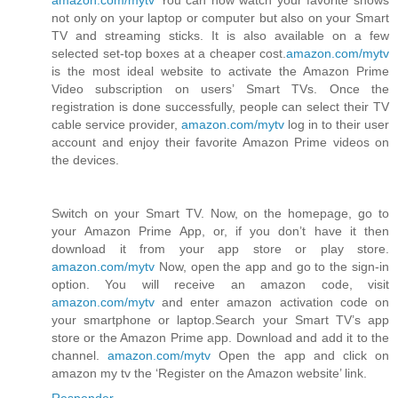
amazon.com/mytv
You can now watch your favorite shows
not only on your laptop or computer but also on your Smart
TV and streaming sticks. It is also available on a few
selected set-top boxes at a cheaper cost.
amazon.com/mytv
is the most ideal website to activate the Amazon Prime
Video subscription on users’ Smart TVs. Once the
registration is done successfully, people can select their TV
cable service provider,
amazon.com/mytv
log in to their user
account and enjoy their favorite Amazon Prime videos on
the devices.
Switch on your Smart TV. Now, on the homepage, go to
your Amazon Prime App, or, if you don’t have it then
download it from your app store or play store.
amazon.com/mytv
Now, open the app and go to the sign-in
option. You will receive an amazon code, visit
amazon.com/mytv
and enter amazon activation code on
your smartphone or laptop.Search your Smart TV’s app
store or the Amazon Prime app. Download and add it to the
channel.
amazon.com/mytv
Open the app and click on
amazon my tv the ‘Register on the Amazon website’ link.