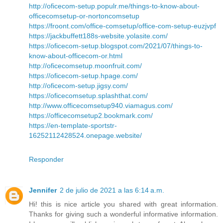
http://oficecom-setup.populr.me/things-to-know-about-
officecomsetup-or-nortoncomsetup
https://froont.com/office-comsetup/office-com-setup-euzjvpf
https://jackbuffett188s-website.yolasite.com/
https://oficecom-setup.blogspot.com/2021/07/things-to-
know-about-officecom-or.html
http://oficecomsetup.moonfruit.com/
https://oficecom-setup.hpage.com/
http://oficecom-setup.jigsy.com/
https://oficecomsetup.splashthat.com/
http://www.officecomsetup940.viamagus.com/
https://officecomsetup2.bookmark.com/
https://en-template-sportstr-
16252112428524.onepage.website/
Responder
Jennifer
2 de julio de 2021 a las 6:14 a.m.
Hi! this is nice article you shared with great information.
Thanks for giving such a wonderful informative information.