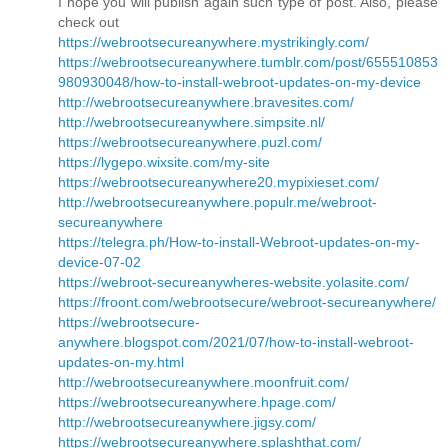
I hope you will publish again such type of post. Also, please
check out
https://webrootsecureanywhere.mystrikingly.com/
https://webrootsecureanywhere.tumblr.com/post/655510853
980930048/how-to-install-webroot-updates-on-my-device
http://webrootsecureanywhere.bravesites.com/
http://webrootsecureanywhere.simpsite.nl/
https://webrootsecureanywhere.puzl.com/
https://lygepo.wixsite.com/my-site
https://webrootsecureanywhere20.mypixieset.com/
http://webrootsecureanywhere.populr.me/webroot-
secureanywhere
https://telegra.ph/How-to-install-Webroot-updates-on-my-
device-07-02
https://webroot-secureanywheres-website.yolasite.com/
https://froont.com/webrootsecure/webroot-secureanywhere/
https://webrootsecure-
anywhere.blogspot.com/2021/07/how-to-install-webroot-
updates-on-my.html
http://webrootsecureanywhere.moonfruit.com/
https://webrootsecureanywhere.hpage.com/
http://webrootsecureanywhere.jigsy.com/
https://webrootsecureanywhere.splashthat.com/