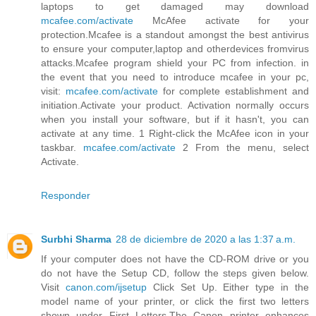
laptops to get damaged may download
mcafee.com/activate
McAfee activate for your
protection.Mcafee is a standout amongst the best antivirus
to ensure your computer,laptop and otherdevices fromvirus
attacks.Mcafee program shield your PC from infection. in
the event that you need to introduce mcafee in your pc,
visit:
mcafee.com/activate
for complete establishment and
initiation.Activate your product. Activation normally occurs
when you install your software, but if it hasn't, you can
activate at any time. 1 Right-click the McAfee icon in your
taskbar.
mcafee.com/activate
2 From the menu, select
Activate.
Responder
Surbhi Sharma
28 de diciembre de 2020 a las 1:37 a.m.
If your computer does not have the CD-ROM drive or you
do not have the Setup CD, follow the steps given below.
Visit
canon.com/ijsetup
Click Set Up. Either type in the
model name of your printer, or click the first two letters
shown under First Letters.The Canon printer enhances