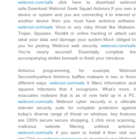
webroot.com/safe
click here to download webroot
safe.Download Webroot Geek Squad Antiviurs If you own a
device or system and you are connecting it to internet or
another device then you must have antivirus software.
webroot.com/safe
Virus or any risky threat like Malware,
Trojan, Spyware, Rootkit or online hacking or attack can
steal your data and damage your system.Much obliged to
you for picking Webroot web security.
webroot.com/safe
You're nearly secured! Essentially complete the
accompanying strides beneath to finish your introduce.
Antivirus programming, for example, Webroot
SecureAnywhere Antivirus baffles malware in two or three
different ways.
webroot.com/safe
It filters information and
squares infections that it recognizes. What's more, it
evacuates malware that is as of now held up in a PC.
webroot.com/safe
Webroot cyber security is a ultimate
internet security suite for complete protection against
today's diverse range of threat on windows. key features
are 100% secure secure shopping, 1 click virus scanning,
malicious website filtering, unblock antivirus.
webroot.com/safe
if you want to install it then visit our
site:Click on
webroot.com/secure
to download your Webroot