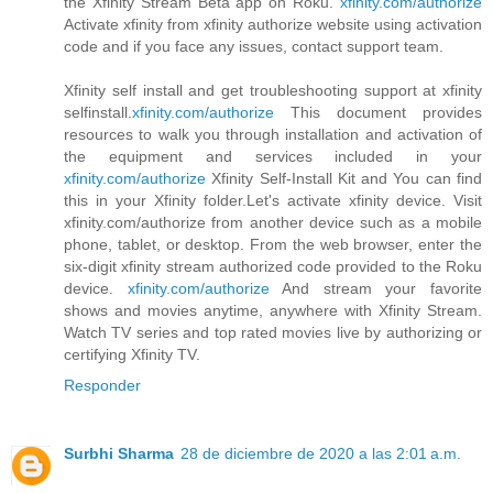
the Xfinity Stream Beta app on Roku.
xfinity.com/authorize
Activate xfinity from xfinity authorize website using activation
code and if you face any issues, contact support team.
Xfinity self install and get troubleshooting support at xfinity
selfinstall.
xfinity.com/authorize
This document provides
resources to walk you through installation and activation of
the equipment and services included in your
xfinity.com/authorize
Xfinity Self-Install Kit and You can find
this in your Xfinity folder.Let's activate xfinity device. Visit
xfinity.com/authorize from another device such as a mobile
phone, tablet, or desktop. From the web browser, enter the
six-digit xfinity stream authorized code provided to the Roku
device.
xfinity.com/authorize
And stream your favorite
shows and movies anytime, anywhere with Xfinity Stream.
Watch TV series and top rated movies live by authorizing or
certifying Xfinity TV.
Responder
Surbhi Sharma
28 de diciembre de 2020 a las 2:01 a.m.