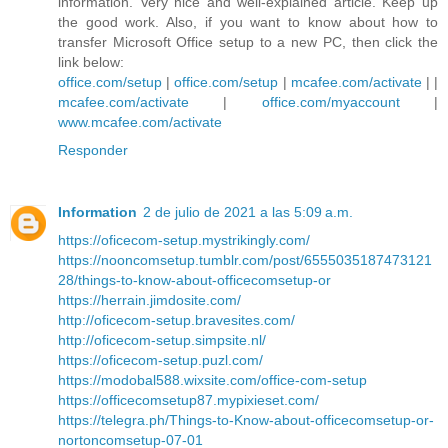
information. Very nice and well-explained article. Keep up
the good work. Also, if you want to know about how to
transfer Microsoft Office setup to a new PC, then click the
link below:
office.com/setup
|
office.com/setup
|
mcafee.com/activate
| |
mcafee.com/activate
|
office.com/myaccount
|
www.mcafee.com/activate
Responder
Information
2 de julio de 2021 a las 5:09 a.m.
https://oficecom-setup.mystrikingly.com/
https://nooncomsetup.tumblr.com/post/6555035187473121
28/things-to-know-about-officecomsetup-or
https://herrain.jimdosite.com/
http://oficecom-setup.bravesites.com/
http://oficecom-setup.simpsite.nl/
https://oficecom-setup.puzl.com/
https://modobal588.wixsite.com/office-com-setup
https://officecomsetup87.mypixieset.com/
https://telegra.ph/Things-to-Know-about-officecomsetup-or-
nortoncomsetup-07-01