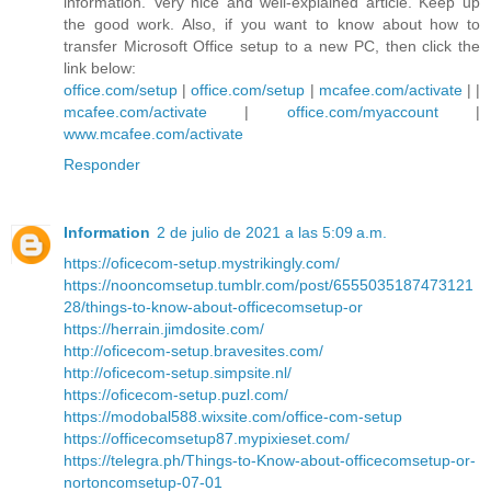
information. Very nice and well-explained article. Keep up
the good work. Also, if you want to know about how to
transfer Microsoft Office setup to a new PC, then click the
link below:
office.com/setup
|
office.com/setup
|
mcafee.com/activate
| |
mcafee.com/activate
|
office.com/myaccount
|
www.mcafee.com/activate
Responder
Information
2 de julio de 2021 a las 5:09 a.m.
https://oficecom-setup.mystrikingly.com/
https://nooncomsetup.tumblr.com/post/6555035187473121
28/things-to-know-about-officecomsetup-or
https://herrain.jimdosite.com/
http://oficecom-setup.bravesites.com/
http://oficecom-setup.simpsite.nl/
https://oficecom-setup.puzl.com/
https://modobal588.wixsite.com/office-com-setup
https://officecomsetup87.mypixieset.com/
https://telegra.ph/Things-to-Know-about-officecomsetup-or-
nortoncomsetup-07-01