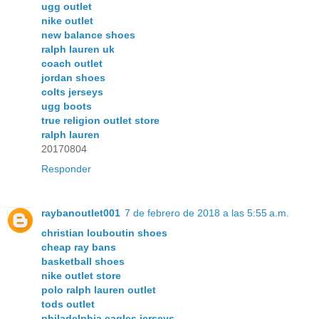
ugg outlet
nike outlet
new balance shoes
ralph lauren uk
coach outlet
jordan shoes
colts jerseys
ugg boots
true religion outlet store
ralph lauren
20170804
Responder
raybanoutlet001
7 de febrero de 2018 a las 5:55 a.m.
christian louboutin shoes
cheap ray bans
basketball shoes
nike outlet store
polo ralph lauren outlet
tods outlet
philadelphia eagles jerseys