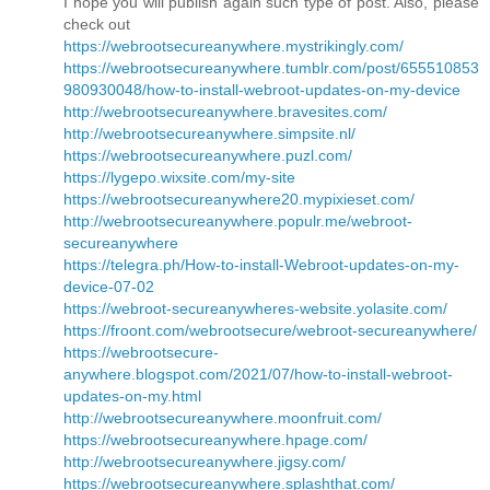
I hope you will publish again such type of post. Also, please
check out
https://webrootsecureanywhere.mystrikingly.com/
https://webrootsecureanywhere.tumblr.com/post/655510853
980930048/how-to-install-webroot-updates-on-my-device
http://webrootsecureanywhere.bravesites.com/
http://webrootsecureanywhere.simpsite.nl/
https://webrootsecureanywhere.puzl.com/
https://lygepo.wixsite.com/my-site
https://webrootsecureanywhere20.mypixieset.com/
http://webrootsecureanywhere.populr.me/webroot-
secureanywhere
https://telegra.ph/How-to-install-Webroot-updates-on-my-
device-07-02
https://webroot-secureanywheres-website.yolasite.com/
https://froont.com/webrootsecure/webroot-secureanywhere/
https://webrootsecure-
anywhere.blogspot.com/2021/07/how-to-install-webroot-
updates-on-my.html
http://webrootsecureanywhere.moonfruit.com/
https://webrootsecureanywhere.hpage.com/
http://webrootsecureanywhere.jigsy.com/
https://webrootsecureanywhere.splashthat.com/