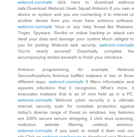
webroot.com/safe
click here to download webroot
safe.Download Webroot Geek Squad Antiviurs If you own a
device or system and you are connecting it to internet or
another device then you must have antivirus software.
webroot.com/safe
Virus or any risky threat like Malware,
Trojan, Spyware, Rootkit or online hacking or attack can
steal your data and damage your system.Much obliged to
you for picking Webroot web security.
webroot.com/safe
You're nearly secured! Essentially complete the
accompanying strides beneath to finish your introduce.
Antivirus programming, for example, Webroot
SecureAnywhere Antivirus baffles malware in two or three
different ways.
webroot.com/safe
It filters information and
squares infections that it recognizes. What's more, it
evacuates malware that is as of now held up in a PC.
webroot.com/safe
Webroot cyber security is a ultimate
internet security suite for complete protection against
today's diverse range of threat on windows. key features
are 100% secure secure shopping, 1 click virus scanning,
malicious website filtering, unblock antivirus.
webroot.com/safe
if you want to install it then visit our
site:Click on
webroot.com/secure
to download your Webroot