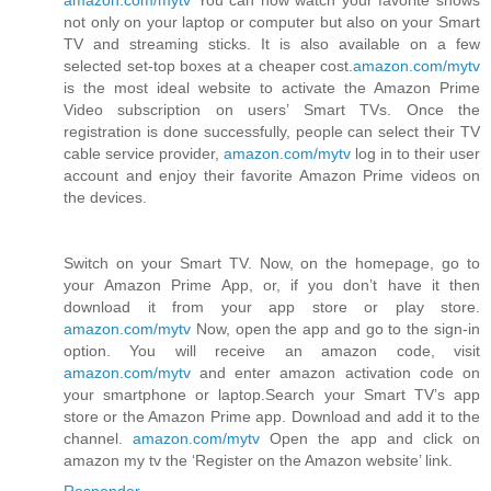
amazon.com/mytv
You can now watch your favorite shows
not only on your laptop or computer but also on your Smart
TV and streaming sticks. It is also available on a few
selected set-top boxes at a cheaper cost.
amazon.com/mytv
is the most ideal website to activate the Amazon Prime
Video subscription on users’ Smart TVs. Once the
registration is done successfully, people can select their TV
cable service provider,
amazon.com/mytv
log in to their user
account and enjoy their favorite Amazon Prime videos on
the devices.
Switch on your Smart TV. Now, on the homepage, go to
your Amazon Prime App, or, if you don’t have it then
download it from your app store or play store.
amazon.com/mytv
Now, open the app and go to the sign-in
option. You will receive an amazon code, visit
amazon.com/mytv
and enter amazon activation code on
your smartphone or laptop.Search your Smart TV’s app
store or the Amazon Prime app. Download and add it to the
channel.
amazon.com/mytv
Open the app and click on
amazon my tv the ‘Register on the Amazon website’ link.