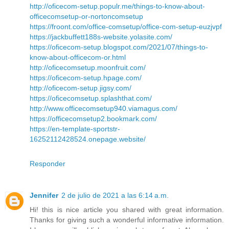
http://oficecom-setup.populr.me/things-to-know-about-
officecomsetup-or-nortoncomsetup
https://froont.com/office-comsetup/office-com-setup-euzjvpf
https://jackbuffett188s-website.yolasite.com/
https://oficecom-setup.blogspot.com/2021/07/things-to-
know-about-officecom-or.html
http://oficecomsetup.moonfruit.com/
https://oficecom-setup.hpage.com/
http://oficecom-setup.jigsy.com/
https://oficecomsetup.splashthat.com/
http://www.officecomsetup940.viamagus.com/
https://officecomsetup2.bookmark.com/
https://en-template-sportstr-
16252112428524.onepage.website/
Responder
Jennifer
2 de julio de 2021 a las 6:14 a.m.
Hi! this is nice article you shared with great information.
Thanks for giving such a wonderful informative information.