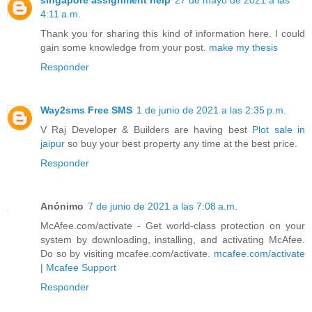
singapore assignment help
27 de mayo de 2021 a las
4:11 a.m.
Thank you for sharing this kind of information here. I could
gain some knowledge from your post.
make my thesis
Responder
Way2sms Free SMS
1 de junio de 2021 a las 2:35 p.m.
V Raj Developer & Builders are having best
Plot sale in
jaipur
so buy your best property any time at the best price.
Responder
Anónimo
7 de junio de 2021 a las 7:08 a.m.
McAfee.com/activate - Get world-class protection on your
system by downloading, installing, and activating McAfee.
Do so by visiting mcafee.com/activate.
mcafee.com/activate
|
Mcafee Support
Responder