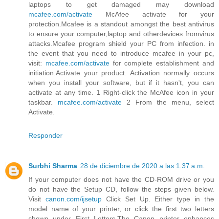
laptops to get damaged may download
mcafee.com/activate
McAfee activate for your
protection.Mcafee is a standout amongst the best antivirus
to ensure your computer,laptop and otherdevices fromvirus
attacks.Mcafee program shield your PC from infection. in
the event that you need to introduce mcafee in your pc,
visit:
mcafee.com/activate
for complete establishment and
initiation.Activate your product. Activation normally occurs
when you install your software, but if it hasn't, you can
activate at any time. 1 Right-click the McAfee icon in your
taskbar.
mcafee.com/activate
2 From the menu, select
Activate.
Responder
Surbhi Sharma
28 de diciembre de 2020 a las 1:37 a.m.
If your computer does not have the CD-ROM drive or you
do not have the Setup CD, follow the steps given below.
Visit
canon.com/ijsetup
Click Set Up. Either type in the
model name of your printer, or click the first two letters
shown under First Letters.The Canon printer enhances