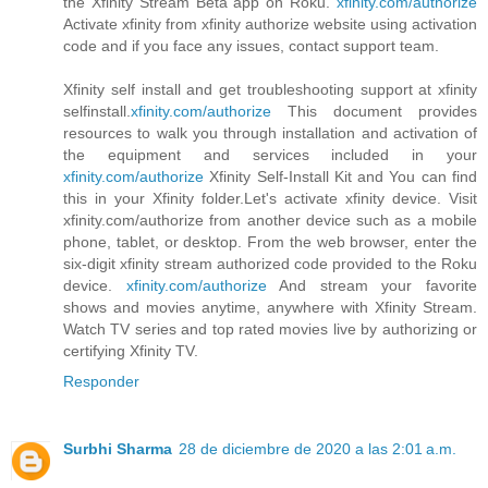
the Xfinity Stream Beta app on Roku.
xfinity.com/authorize
Activate xfinity from xfinity authorize website using activation
code and if you face any issues, contact support team.
Xfinity self install and get troubleshooting support at xfinity
selfinstall.
xfinity.com/authorize
This document provides
resources to walk you through installation and activation of
the equipment and services included in your
xfinity.com/authorize
Xfinity Self-Install Kit and You can find
this in your Xfinity folder.Let's activate xfinity device. Visit
xfinity.com/authorize from another device such as a mobile
phone, tablet, or desktop. From the web browser, enter the
six-digit xfinity stream authorized code provided to the Roku
device.
xfinity.com/authorize
And stream your favorite
shows and movies anytime, anywhere with Xfinity Stream.
Watch TV series and top rated movies live by authorizing or
certifying Xfinity TV.
Responder
Surbhi Sharma
28 de diciembre de 2020 a las 2:01 a.m.