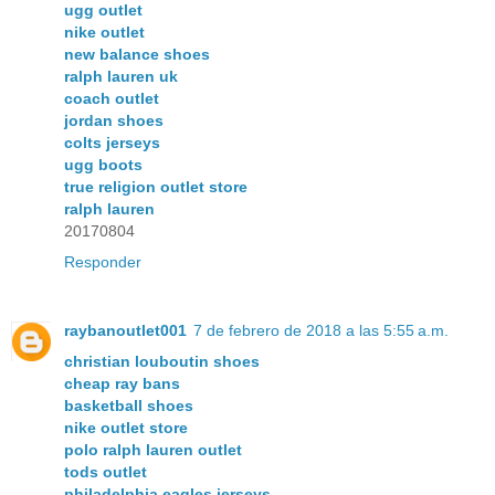
ugg outlet
nike outlet
new balance shoes
ralph lauren uk
coach outlet
jordan shoes
colts jerseys
ugg boots
true religion outlet store
ralph lauren
20170804
Responder
raybanoutlet001
7 de febrero de 2018 a las 5:55 a.m.
christian louboutin shoes
cheap ray bans
basketball shoes
nike outlet store
polo ralph lauren outlet
tods outlet
philadelphia eagles jerseys