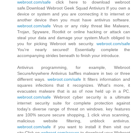
webroot.com/safe
click here to download webroot
safe.Download Webroot Geek Squad Antiviurs If you own a
device or system and you are connecting it to internet or
another device then you must have antivirus software.
webroot.com/safe
Virus or any risky threat like Malware,
Trojan, Spyware, Rootkit or online hacking or attack can
steal your data and damage your system.Much obliged to
you for picking Webroot web security.
webroot.com/safe
You're nearly secured! Essentially complete the
accompanying strides beneath to finish your introduce.
Antivirus programming, for example, Webroot
SecureAnywhere Antivirus baffles malware in two or three
different ways.
webroot.com/safe
It filters information and
squares infections that it recognizes. What's more, it
evacuates malware that is as of now held up in a PC.
webroot.com/safe
Webroot cyber security is a ultimate
internet security suite for complete protection against
today's diverse range of threat on windows. key features
are 100% secure secure shopping, 1 click virus scanning,
malicious website filtering, unblock antivirus.
webroot.com/safe
if you want to install it then visit our
site:Click on
webroot.com/secure
to download your Webroot