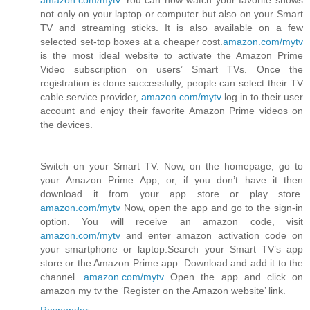
amazon.com/mytv
You can now watch your favorite shows
not only on your laptop or computer but also on your Smart
TV and streaming sticks. It is also available on a few
selected set-top boxes at a cheaper cost.
amazon.com/mytv
is the most ideal website to activate the Amazon Prime
Video subscription on users’ Smart TVs. Once the
registration is done successfully, people can select their TV
cable service provider,
amazon.com/mytv
log in to their user
account and enjoy their favorite Amazon Prime videos on
the devices.
Switch on your Smart TV. Now, on the homepage, go to
your Amazon Prime App, or, if you don’t have it then
download it from your app store or play store.
amazon.com/mytv
Now, open the app and go to the sign-in
option. You will receive an amazon code, visit
amazon.com/mytv
and enter amazon activation code on
your smartphone or laptop.Search your Smart TV’s app
store or the Amazon Prime app. Download and add it to the
channel.
amazon.com/mytv
Open the app and click on
amazon my tv the ‘Register on the Amazon website’ link.