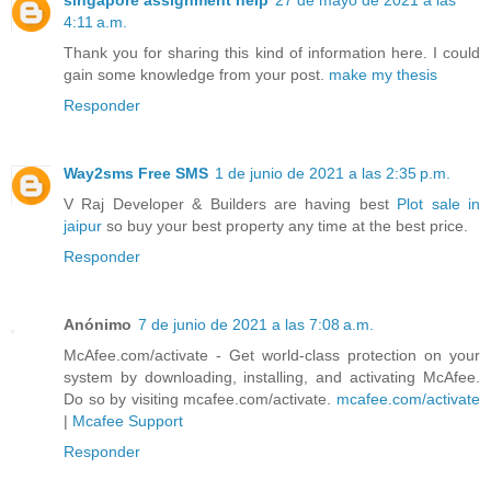
singapore assignment help
27 de mayo de 2021 a las
4:11 a.m.
Thank you for sharing this kind of information here. I could
gain some knowledge from your post.
make my thesis
Responder
Way2sms Free SMS
1 de junio de 2021 a las 2:35 p.m.
V Raj Developer & Builders are having best
Plot sale in
jaipur
so buy your best property any time at the best price.
Responder
Anónimo
7 de junio de 2021 a las 7:08 a.m.
McAfee.com/activate - Get world-class protection on your
system by downloading, installing, and activating McAfee.
Do so by visiting mcafee.com/activate.
mcafee.com/activate
|
Mcafee Support
Responder