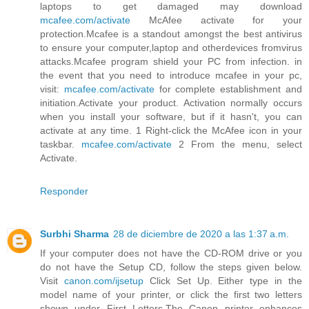
laptops to get damaged may download
mcafee.com/activate
McAfee activate for your
protection.Mcafee is a standout amongst the best antivirus
to ensure your computer,laptop and otherdevices fromvirus
attacks.Mcafee program shield your PC from infection. in
the event that you need to introduce mcafee in your pc,
visit:
mcafee.com/activate
for complete establishment and
initiation.Activate your product. Activation normally occurs
when you install your software, but if it hasn't, you can
activate at any time. 1 Right-click the McAfee icon in your
taskbar.
mcafee.com/activate
2 From the menu, select
Activate.
Responder
Surbhi Sharma
28 de diciembre de 2020 a las 1:37 a.m.
If your computer does not have the CD-ROM drive or you
do not have the Setup CD, follow the steps given below.
Visit
canon.com/ijsetup
Click Set Up. Either type in the
model name of your printer, or click the first two letters
shown under First Letters.The Canon printer enhances