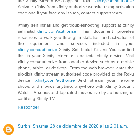
the Xfinity Stream Beta app on Roku.
xfinity.com/authorize
Activate xfinity from xfinity authorize website using activation
code and if you face any issues, contact support team.
Xfinity self install and get troubleshooting support at xfinity
selfinstall.
xfinity.com/authorize
This document provides
resources to walk you through installation and activation of
the equipment and services included in your
xfinity.com/authorize
Xfinity Self-Install Kit and You can find
this in your Xfinity folder.Let's activate xfinity device. Visit
xfinity.com/authorize from another device such as a mobile
phone, tablet, or desktop. From the web browser, enter the
six-digit xfinity stream authorized code provided to the Roku
device.
xfinity.com/authorize
And stream your favorite
shows and movies anytime, anywhere with Xfinity Stream.
Watch TV series and top rated movies live by authorizing or
certifying Xfinity TV.
Responder
Surbhi Sharma
28 de diciembre de 2020 a las 2:01 a.m.