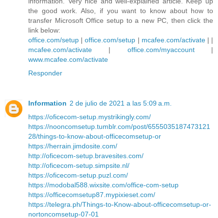
information. Very nice and well-explained article. Keep up
the good work. Also, if you want to know about how to
transfer Microsoft Office setup to a new PC, then click the
link below:
office.com/setup
|
office.com/setup
|
mcafee.com/activate
| |
mcafee.com/activate
|
office.com/myaccount
|
www.mcafee.com/activate
Responder
Information
2 de julio de 2021 a las 5:09 a.m.
https://oficecom-setup.mystrikingly.com/
https://nooncomsetup.tumblr.com/post/6555035187473121
28/things-to-know-about-officecomsetup-or
https://herrain.jimdosite.com/
http://oficecom-setup.bravesites.com/
http://oficecom-setup.simpsite.nl/
https://oficecom-setup.puzl.com/
https://modobal588.wixsite.com/office-com-setup
https://officecomsetup87.mypixieset.com/
https://telegra.ph/Things-to-Know-about-officecomsetup-or-
nortoncomsetup-07-01