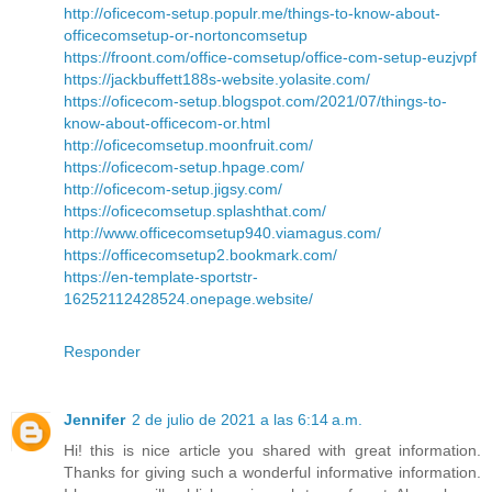
http://oficecom-setup.populr.me/things-to-know-about-
officecomsetup-or-nortoncomsetup
https://froont.com/office-comsetup/office-com-setup-euzjvpf
https://jackbuffett188s-website.yolasite.com/
https://oficecom-setup.blogspot.com/2021/07/things-to-
know-about-officecom-or.html
http://oficecomsetup.moonfruit.com/
https://oficecom-setup.hpage.com/
http://oficecom-setup.jigsy.com/
https://oficecomsetup.splashthat.com/
http://www.officecomsetup940.viamagus.com/
https://officecomsetup2.bookmark.com/
https://en-template-sportstr-
16252112428524.onepage.website/
Responder
Jennifer
2 de julio de 2021 a las 6:14 a.m.
Hi! this is nice article you shared with great information.
Thanks for giving such a wonderful informative information.