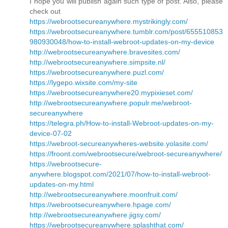
I hope you will publish again such type of post. Also, please
check out
https://webrootsecureanywhere.mystrikingly.com/
https://webrootsecureanywhere.tumblr.com/post/655510853
980930048/how-to-install-webroot-updates-on-my-device
http://webrootsecureanywhere.bravesites.com/
http://webrootsecureanywhere.simpsite.nl/
https://webrootsecureanywhere.puzl.com/
https://lygepo.wixsite.com/my-site
https://webrootsecureanywhere20.mypixieset.com/
http://webrootsecureanywhere.populr.me/webroot-
secureanywhere
https://telegra.ph/How-to-install-Webroot-updates-on-my-
device-07-02
https://webroot-secureanywheres-website.yolasite.com/
https://froont.com/webrootsecure/webroot-secureanywhere/
https://webrootsecure-
anywhere.blogspot.com/2021/07/how-to-install-webroot-
updates-on-my.html
http://webrootsecureanywhere.moonfruit.com/
https://webrootsecureanywhere.hpage.com/
http://webrootsecureanywhere.jigsy.com/
https://webrootsecureanywhere.splashthat.com/