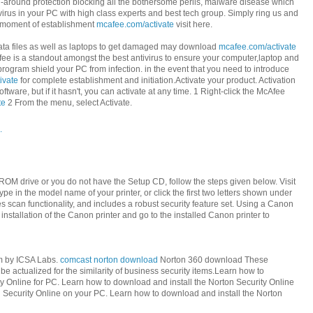
ll-around protection blocking all the bothersome perils, malware disease which
irus in your PC with high class experts and best tech group. Simply ring us and
st moment of establishment
mcafee.com/activate
visit here.
t data files as well as laptops to get damaged may download
mcafee.com/activate
fee is a standout amongst the best antivirus to ensure your computer,laptop and
rogram shield your PC from infection. in the event that you need to introduce
ivate
for complete establishment and initiation.Activate your product. Activation
tware, but if it hasn't, you can activate at any time. 1 Right-click the McAfee
te
2 From the menu, select Activate.
.
ROM drive or you do not have the Setup CD, follow the steps given below. Visit
ype in the model name of your printer, or click the first two letters shown under
s scan functionality, and includes a robust security feature set. Using a Canon
 installation of the Canon printer and go to the installed Canon printer to
am by ICSA Labs.
comcast norton download
Norton 360 download These
 be actualized for the similarity of business security items.Learn how to
y Online for PC. Learn how to download and install the Norton Security Online
n Security Online on your PC. Learn how to download and install the Norton