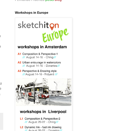
Workshops in Europe
n
e
su
e
a