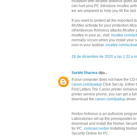
inception with Mcafee antivirus gives a
can hurt your PC.Introduce mcafee antiv
we are prepared to help you till the la
If you want to protect all the importan
McAfee activate for your protection.Mca
otherdevices fromvirus attacks.Mcafee p
mcafee in your pc, visit:
mcafee.com/act
normally occurs when you install your sof
icon in your taskbar.
mcafee.com/activa
28 de diciembre de 2020 a las 1:32 a.m
Surbhi Sharma
dijo...
If your computer does not have the CD-
canon.com/ijsetup
Click Set Up. Either t
First Letters.The Canon printer enhance
printer service phone, you can get a full
download the
canon.com/ijsetup
driver.
Norton Antivirus is an authorize progr
Laboratories set up the prerequisites to
download and install the Norton Securit
for PC.
comcast norton
Installing Norto
Security Online for PC.