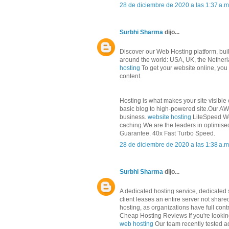
28 de diciembre de 2020 a las 1:37 a.m
Surbhi Sharma
dijo...
Discover our Web Hosting platform, built
around the world: USA, UK, the Netherl
hosting
To get your website online, yo
content.
Hosting is what makes your site visible
basic blog to high-powered site.Our AWS
business.
website hosting
LiteSpeed We
caching.We are the leaders in optimis
Guarantee. 40x Fast Turbo Speed.
28 de diciembre de 2020 a las 1:38 a.m
Surbhi Sharma
dijo...
A dedicated hosting service, dedicated s
client leases an entire server not shar
hosting, as organizations have full cont
Cheap Hosting Reviews If you're looking
web hosting
Our team recently tested ac