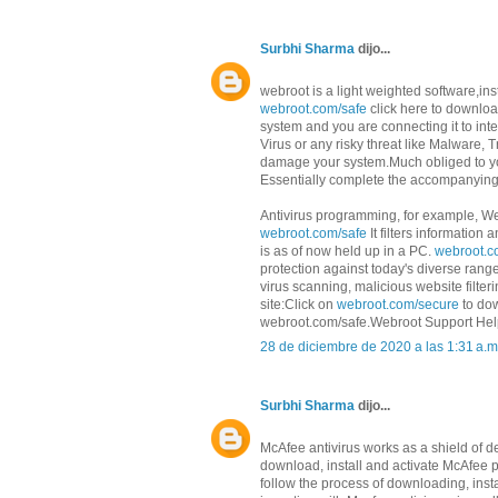
Surbhi Sharma
dijo...
webroot is a light weighted software,ins
webroot.com/safe
click here to downlo
system and you are connecting it to int
Virus or any risky threat like Malware, 
damage your system.Much obliged to yo
Essentially complete the accompanying s
Antivirus programming, for example, We
webroot.com/safe
It filters information
is as of now held up in a PC.
webroot.c
protection against today's diverse rang
virus scanning, malicious website filter
site:Click on
webroot.com/secure
to dow
webroot.com/safe.Webroot Support Hel
28 de diciembre de 2020 a las 1:31 a.m
Surbhi Sharma
dijo...
McAfee antivirus works as a shield of dev
download, install and activate McAfee 
follow the process of downloading, inst