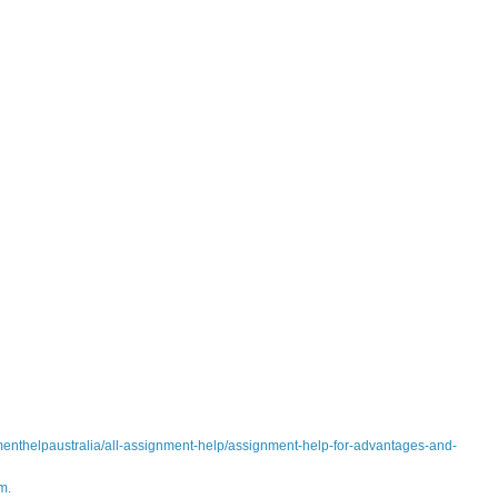
nmenthelpaustralia/all-assignment-help/assignment-help-for-advantages-and-
m.