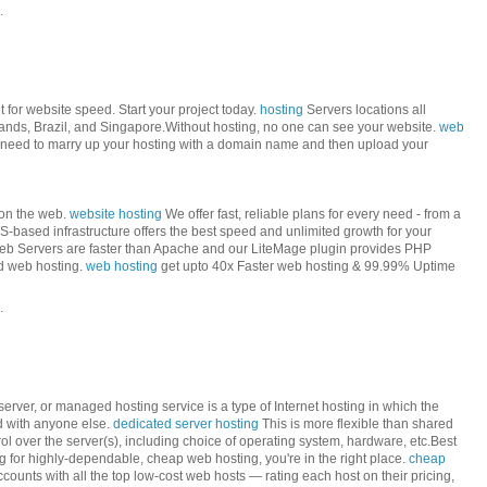
.
 for website speed. Start your project today.
hosting
Servers locations all
ands, Brazil, and Singapore.Without hosting, no one can see your website.
web
u need to marry up your hosting with a domain name and then upload your
 on the web.
website hosting
We offer fast, reliable plans for every need - from a
-based infrastructure offers the best speed and unlimited growth for your
b Servers are faster than Apache and our LiteMage plugin provides PHP
ed web hosting.
web hosting
get upto 40x Faster web hosting & 99.99% Uptime
.
erver, or managed hosting service is a type of Internet hosting in which the
ed with anyone else.
dedicated server hosting
This is more flexible than shared
rol over the server(s), including choice of operating system, hardware, etc.Best
 for highly-dependable, cheap web hosting, you're in the right place.
cheap
counts with all the top low-cost web hosts — rating each host on their pricing,