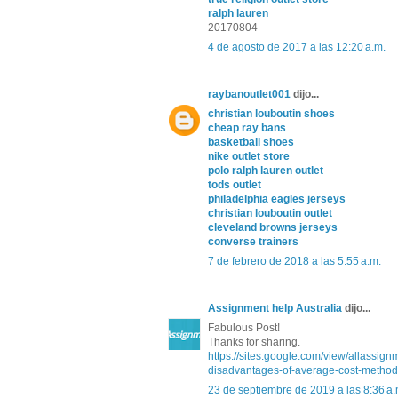
ralph lauren
20170804
4 de agosto de 2017 a las 12:20 a.m.
raybanoutlet001
dijo...
christian louboutin shoes
cheap ray bans
basketball shoes
nike outlet store
polo ralph lauren outlet
tods outlet
philadelphia eagles jerseys
christian louboutin outlet
cleveland browns jerseys
converse trainers
7 de febrero de 2018 a las 5:55 a.m.
Assignment help Australia
dijo...
Fabulous Post!
Thanks for sharing.
https://sites.google.com/view/allassig
disadvantages-of-average-cost-method
23 de septiembre de 2019 a las 8:36 a.