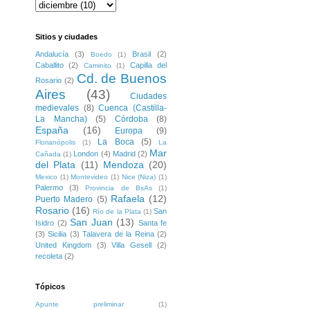
Sitios y ciudades
Andalucía
(3)
Brasil
(2)
Boedo
(1)
Caballito
(2)
Capilla del
Caminito
(1)
Cd. de Buenos
Rosario
(2)
Aires
(43)
Ciudades
medievales
(8)
Cuenca (Castilla-
La Mancha)
(5)
Córdoba
(8)
España
(16)
Europa
(9)
La Boca
(5)
Florianópolis
(1)
La
Mar
London
(4)
Madrid
(2)
Cañada
(1)
del Plata
(11)
Mendoza
(20)
Mexico
(1)
Montevideo
(1)
Nice (Niza)
(1)
Palermo
(3)
Provincia de BsAs
(1)
Rafaela
(12)
Puerto Madero
(5)
Rosario
(16)
San
Río de la Plata
(1)
San Juan
(13)
Isidro
(2)
Santa fe
(3)
Sicilia
(3)
Talavera de la Reina
(2)
United Kingdom
(3)
Villa Gesell
(2)
recoleta
(2)
Tópicos
Apunte preliminar
(1)