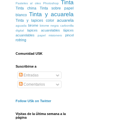
Tinta
Pasteles al oleo
Photoshop
Tinta china
Tinta sobre papel
Tinta y acuarela
blanco
acuarela
Tinta y lapices color
birome
aguada
birome negra
carbonilla
lapices acuarelables
lápices
digital
acuarelables
pincel
papel misionero
rotring
Comunidad USK
Suscribirse a
Entradas
Comentarios
Follow USk on Twitter
Visitas de la última semana a la
página