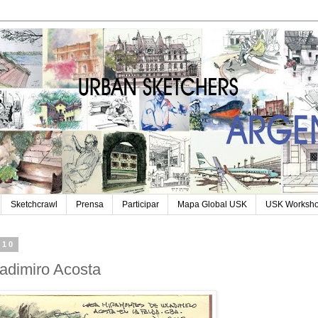
Sketchcrawl
Prensa
Participar
Mapa Global USK
USK Worksh
010
adimiro Acosta