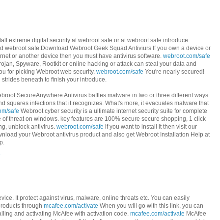
tall extreme digital security at webroot safe or at webroot safe introduce
ad webroot safe.Download Webroot Geek Squad Antiviurs If you own a device or
ernet or another device then you must have antivirus software.
webroot.com/safe
Trojan, Spyware, Rootkit or online hacking or attack can steal your data and
u for picking Webroot web security.
webroot.com/safe
You're nearly secured!
trides beneath to finish your introduce.
broot SecureAnywhere Antivirus baffles malware in two or three different ways.
 and squares infections that it recognizes. What's more, it evacuates malware that
om/safe
Webroot cyber security is a ultimate internet security suite for complete
e of threat on windows. key features are 100% secure secure shopping, 1 click
ing, unblock antivirus.
webroot.com/safe
if you want to install it then visit our
nload your Webroot antivirus product and also get Webroot Installation Help at
p.
.
ice. It protect against virus, malware, online threats etc. You can easily
products through
mcafee.com/activate
When you will go with this link, you can
alling and activating McAfee with activation code.
mcafee.com/activate
McAfee