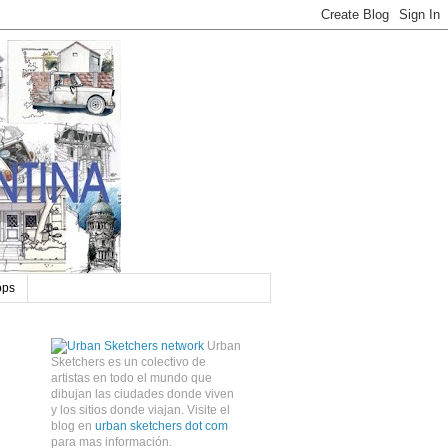
ops
Urban
Sketchers es un colectivo de
artistas en todo el mundo que
dibujan las ciudades donde viven
y los sitios donde viajan. Visite el
blog en
urban sketchers dot com
para mas información.