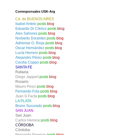
Corresponsales USK-Arg
Cd. de BUENOS AIRES
Isabel Antelo
posts
blog
Eduardo Di Clérico
posts
blog
Alex Sahores
posts
blog
Norberto Dorantes
posts
blog
Adhemar O. Rioja
posts
blog
Oscar Hernández
posts
blog
Lucía Herrero
posts
blog
Alejandro Pérez
posts
blog
Cecilia Coppo
posts
blog
SANTA FE
Rafaela:
Diego Jappert
posts
blog
Rosario:
Mauro Pesci
posts
blog
Fernando Fola
posts
blog
Juan G Facta
posts
blog
LA PLATA
Bruno Sucurado
posts
blog
SAN JUAN
San Juan:
Carlos Herrera
posts
blog
CÓRDOBA
Córdoba:
Fernando Fraenza
posts
blog