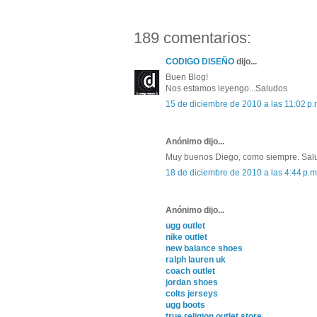
189 comentarios:
CODIGO DISEÑO
dijo...
Buen Blog!
Nos estamos leyengo...Saludos
15 de diciembre de 2010 a las 11:02 p.
Anónimo dijo...
Muy buenos Diego, como siempre. Sal
18 de diciembre de 2010 a las 4:44 p.m
Anónimo dijo...
ugg outlet
nike outlet
new balance shoes
ralph lauren uk
coach outlet
jordan shoes
colts jerseys
ugg boots
true religion outlet store