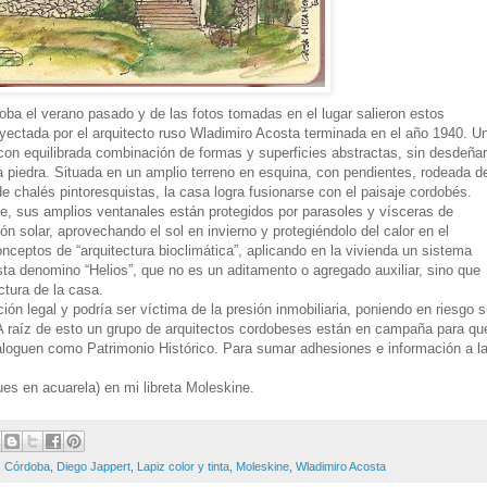
ba el verano pasado y de las fotos tomadas en el lugar salieron estos
oyectada por el arquitecto ruso Wladimiro Acosta terminada en el año 1940. U
 con equilibrada combinación de formas y superficies abstractas, sin desdeñar
a piedra. Situada en un amplio terreno en esquina, con pendientes, rodeada d
 chalés pintoresquistas, la casa logra fusionarse con el paisaje cordobés.
te, sus amplios ventanales están protegidos por parasoles y vísceras de
ón solar, aprovechando el sol en invierno y protegiéndolo del calor en el
ceptos de “arquitectura bioclimática”, aplicando en la vivienda un sistema
sta denomino “Helios”, que no es un aditamento o agregado auxiliar, sino que
ctura de la casa.
ión legal y podría ser víctima de la presión inmobiliaria, poniendo en riesgo 
. A raíz de esto un grupo de arquitectos cordobeses están en campaña para qu
ataloguen como Patrimonio Histórico. Para sumar adhesiones e información a l
ues en acuarela) en mi libreta Moleskine.
,
Córdoba
,
Diego Jappert
,
Lapiz color y tinta
,
Moleskine
,
Wladimiro Acosta