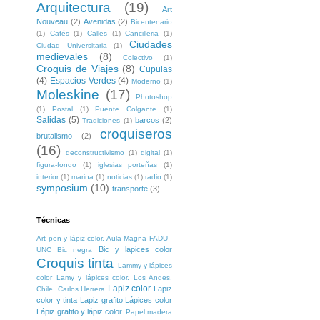
Arquitectura
(19)
Art
Nouveau
(2)
Avenidas
(2)
Bicentenario
(1)
Cafés
(1)
Calles
(1)
Cancilleria
(1)
Ciudades
Ciudad Universitaria
(1)
medievales
(8)
Colectivo
(1)
Croquis de Viajes
(8)
Cupulas
(4)
Espacios Verdes
(4)
Moderno
(1)
Moleskine
(17)
Photoshop
(1)
Postal
(1)
Puente Colgante
(1)
Salidas
(5)
barcos
(2)
Tradiciones
(1)
croquiseros
brutalismo
(2)
(16)
deconstructivismo
(1)
digital
(1)
figura-fondo
(1)
iglesias porteñas
(1)
interior
(1)
marina
(1)
noticias
(1)
radio
(1)
symposium
(10)
transporte
(3)
Técnicas
Art pen y lápiz color. Aula Magna FADU -
Bic y lapices color
UNC
Bic negra
Croquis tinta
Lammy y lápices
color
Lamy y lápices color. Los Andes.
Lapiz color
Lapiz
Chile. Carlos Herrera
color y tinta
Lapiz grafito
Lápices color
Lápiz grafito y lápiz color.
Papel madera