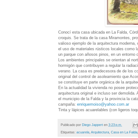
Conocí esta casa ubicada en La Falda, Córdo
croquis. Se trata de la casa Miramontes, pr
valioso ejemplo de la arquitectura moderna,
el uso de materiales rústicos locales como l
un parque con añosos pinos, en un entorno de
Los ambientes principales se orientan al nor
hormigón que contribuyen a regular la radiaci
verano. La casa es predecesora de de los con
original del control de asoleamiento que Aco
se constituye en parte orgánica de la arquite
En la actualidad la vivienda no posee protecc
arquitectura original e incluso ser demolida
el municipio de la Falda y la provincia la c
campaña:
enriquemoiso@yahoo.com.ar
Tinta y lápices acuarelables (con ligeros toq
Publicado por
Diego Jappert
en
3:23 p.m.
Etiquetas:
acuarela
,
Arquitectura
,
Casa en La Falda