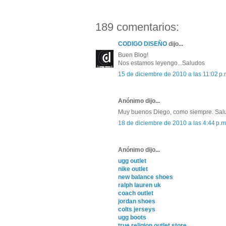
189 comentarios:
CODIGO DISEÑO
dijo...
Buen Blog!
Nos estamos leyengo...Saludos
15 de diciembre de 2010 a las 11:02 p.
Anónimo dijo...
Muy buenos Diego, como siempre. Sal
18 de diciembre de 2010 a las 4:44 p.m
Anónimo dijo...
ugg outlet
nike outlet
new balance shoes
ralph lauren uk
coach outlet
jordan shoes
colts jerseys
ugg boots
true religion outlet store