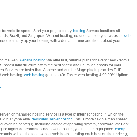
.
 for website speed. Start your project today.
hosting
Servers locations all
ands, Brazil, and Singapore.Without hosting, no one can see your website.
web
u need to marry up your hosting with a domain name and then upload your
 on the web.
website hosting
We offer fast, reliable plans for every need - from a
-based infrastructure offers the best speed and unlimited growth for your
b Servers are faster than Apache and our LiteMage plugin provides PHP
ed web hosting.
web hosting
get upto 40x Faster web hosting & 99.99% Uptime
.
erver, or managed hosting service is a type of Internet hosting in which the
ed with anyone else.
dedicated server hosting
This is more flexible than shared
rol over the server(s), including choice of operating system, hardware, etc.Best
 for highly-dependable, cheap web hosting, you're in the right place.
cheap
counts with all the top low-cost web hosts — rating each host on their pricing,