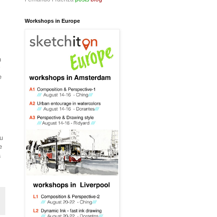
Workshops in Europe
n
e
su
e
a