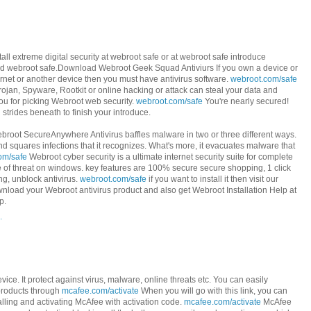
tall extreme digital security at webroot safe or at webroot safe introduce
ad webroot safe.Download Webroot Geek Squad Antiviurs If you own a device or
ernet or another device then you must have antivirus software.
webroot.com/safe
Trojan, Spyware, Rootkit or online hacking or attack can steal your data and
u for picking Webroot web security.
webroot.com/safe
You're nearly secured!
trides beneath to finish your introduce.
broot SecureAnywhere Antivirus baffles malware in two or three different ways.
 and squares infections that it recognizes. What's more, it evacuates malware that
om/safe
Webroot cyber security is a ultimate internet security suite for complete
e of threat on windows. key features are 100% secure secure shopping, 1 click
ing, unblock antivirus.
webroot.com/safe
if you want to install it then visit our
nload your Webroot antivirus product and also get Webroot Installation Help at
p.
.
ice. It protect against virus, malware, online threats etc. You can easily
products through
mcafee.com/activate
When you will go with this link, you can
alling and activating McAfee with activation code.
mcafee.com/activate
McAfee