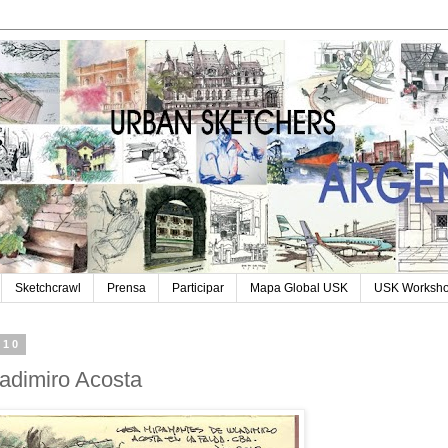
Sketchcrawl
Prensa
Participar
Mapa Global USK
USK Worksh
010
adimiro Acosta