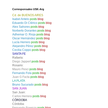
Corresponsales USK-Arg
Cd. de BUENOS AIRES
Isabel Antelo
posts
blog
Eduardo Di Clérico
posts
blog
Alex Sahores
posts
blog
Norberto Dorantes
posts
blog
Adhemar O. Rioja
posts
blog
Oscar Hernández
posts
blog
Lucía Herrero
posts
blog
Alejandro Pérez
posts
blog
Cecilia Coppo
posts
blog
SANTA FE
Rafaela:
Diego Jappert
posts
blog
Rosario:
Mauro Pesci
posts
blog
Fernando Fola
posts
blog
Juan G Facta
posts
blog
LA PLATA
Bruno Sucurado
posts
blog
SAN JUAN
San Juan:
Carlos Herrera
posts
blog
CÓRDOBA
Córdoba:
Fernando Fraenza
posts
blog