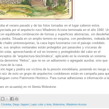
ba el verano pasado y de las fotos tomadas en el lugar salieron estos
oyectada por el arquitecto ruso Wladimiro Acosta terminada en el año 1940. U
 con equilibrada combinación de formas y superficies abstractas, sin desdeñar
a piedra. Situada en un amplio terreno en esquina, con pendientes, rodeada d
 chalés pintoresquistas, la casa logra fusionarse con el paisaje cordobés.
te, sus amplios ventanales están protegidos por parasoles y vísceras de
ón solar, aprovechando el sol en invierno y protegiéndolo del calor en el
ceptos de “arquitectura bioclimática”, aplicando en la vivienda un sistema
sta denomino “Helios”, que no es un aditamento o agregado auxiliar, sino que
ctura de la casa.
ión legal y podría ser víctima de la presión inmobiliaria, poniendo en riesgo 
. A raíz de esto un grupo de arquitectos cordobeses están en campaña para qu
ataloguen como Patrimonio Histórico. Para sumar adhesiones e información a l
ues en acuarela) en mi libreta Moleskine.
,
Córdoba
,
Diego Jappert
,
Lapiz color y tinta
,
Moleskine
,
Wladimiro Acosta