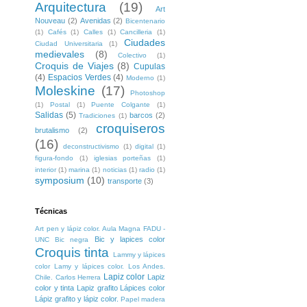
Arquitectura
(19)
Art
Nouveau
(2)
Avenidas
(2)
Bicentenario
(1)
Cafés
(1)
Calles
(1)
Cancilleria
(1)
Ciudades
Ciudad Universitaria
(1)
medievales
(8)
Colectivo
(1)
Croquis de Viajes
(8)
Cupulas
(4)
Espacios Verdes
(4)
Moderno
(1)
Moleskine
(17)
Photoshop
(1)
Postal
(1)
Puente Colgante
(1)
Salidas
(5)
barcos
(2)
Tradiciones
(1)
croquiseros
brutalismo
(2)
(16)
deconstructivismo
(1)
digital
(1)
figura-fondo
(1)
iglesias porteñas
(1)
interior
(1)
marina
(1)
noticias
(1)
radio
(1)
symposium
(10)
transporte
(3)
Técnicas
Art pen y lápiz color. Aula Magna FADU -
Bic y lapices color
UNC
Bic negra
Croquis tinta
Lammy y lápices
color
Lamy y lápices color. Los Andes.
Lapiz color
Lapiz
Chile. Carlos Herrera
color y tinta
Lapiz grafito
Lápices color
Lápiz grafito y lápiz color.
Papel madera