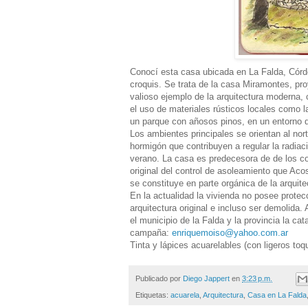
Conocí esta casa ubicada en La Falda, Córdo
croquis. Se trata de la casa Miramontes, pr
valioso ejemplo de la arquitectura moderna,
el uso de materiales rústicos locales como l
un parque con añosos pinos, en un entorno de
Los ambientes principales se orientan al nor
hormigón que contribuyen a regular la radiaci
verano. La casa es predecesora de de los con
original del control de asoleamiento que Aco
se constituye en parte orgánica de la arquite
En la actualidad la vivienda no posee protecc
arquitectura original e incluso ser demolida
el municipio de la Falda y la provincia la c
campaña:
enriquemoiso@yahoo.com.ar
Tinta y lápices acuarelables (con ligeros toq
Publicado por
Diego Jappert
en
3:23 p.m.
Etiquetas:
acuarela
,
Arquitectura
,
Casa en La Falda