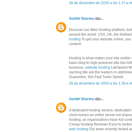
28 de diciembre de 2020 a las 1:37 a.m
Surbhi Sharma
dijo...
Discover our Web Hosting platform, built
around the world: USA, UK, the Netherl
hosting
To get your website online, yo
content.
Hosting is what makes your site visible
basic blog to high-powered site.Our AWS
business.
website hosting
LiteSpeed We
caching.We are the leaders in optimis
Guarantee. 40x Fast Turbo Speed.
28 de diciembre de 2020 a las 1:38 a.m
Surbhi Sharma
dijo...
A dedicated hosting service, dedicated s
client leases an entire server not shar
hosting, as organizations have full cont
Cheap Hosting Reviews If you're looking
web hosting
Our team recently tested ac