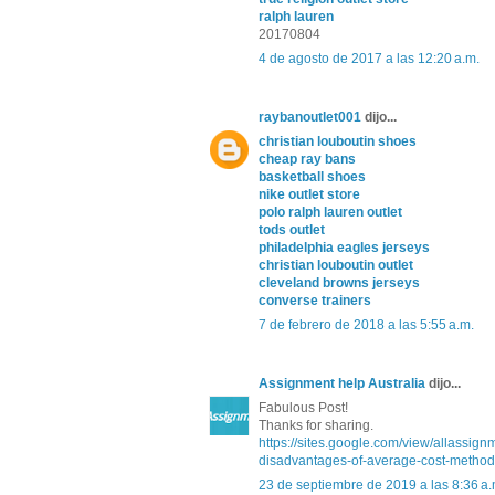
ralph lauren
20170804
4 de agosto de 2017 a las 12:20 a.m.
raybanoutlet001
dijo...
christian louboutin shoes
cheap ray bans
basketball shoes
nike outlet store
polo ralph lauren outlet
tods outlet
philadelphia eagles jerseys
christian louboutin outlet
cleveland browns jerseys
converse trainers
7 de febrero de 2018 a las 5:55 a.m.
Assignment help Australia
dijo...
Fabulous Post!
Thanks for sharing.
https://sites.google.com/view/allassig
disadvantages-of-average-cost-method
23 de septiembre de 2019 a las 8:36 a.