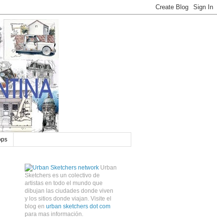
ops
Urban
Sketchers es un colectivo de
artistas en todo el mundo que
dibujan las ciudades donde viven
y los sitios donde viajan. Visite el
blog en
urban sketchers dot com
para mas información.