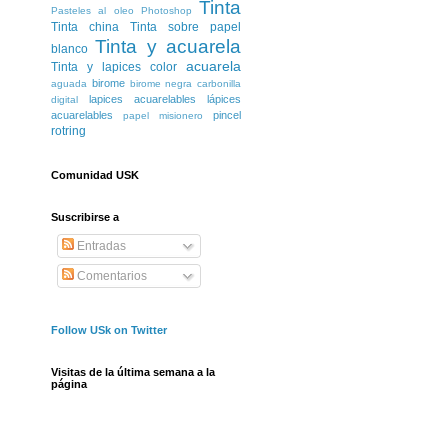
Tinta
Pasteles al oleo
Photoshop
Tinta china
Tinta sobre papel
Tinta y acuarela
blanco
acuarela
Tinta y lapices color
birome
aguada
birome negra
carbonilla
lapices acuarelables
lápices
digital
acuarelables
pincel
papel misionero
rotring
Comunidad USK
Suscribirse a
Entradas
Comentarios
Follow USk on Twitter
Visitas de la última semana a la
página