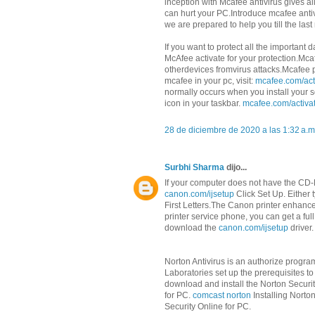
inception with Mcafee antivirus gives a
can hurt your PC.Introduce mcafee antiv
we are prepared to help you till the la
If you want to protect all the importan
McAfee activate for your protection.Mca
otherdevices fromvirus attacks.Mcafee p
mcafee in your pc, visit:
mcafee.com/act
normally occurs when you install your sof
icon in your taskbar.
mcafee.com/activa
28 de diciembre de 2020 a las 1:32 a.m
Surbhi Sharma
dijo...
If your computer does not have the CD-
canon.com/ijsetup
Click Set Up. Either t
First Letters.The Canon printer enhance
printer service phone, you can get a full
download the
canon.com/ijsetup
driver.
Norton Antivirus is an authorize progr
Laboratories set up the prerequisites to
download and install the Norton Securit
for PC.
comcast norton
Installing Norto
Security Online for PC.