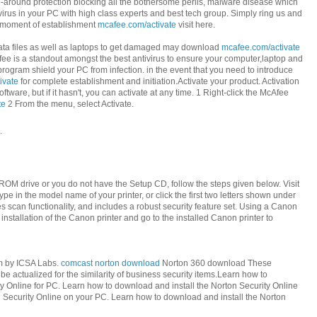
ll-around protection blocking all the bothersome perils, malware disease which
irus in your PC with high class experts and best tech group. Simply ring us and
st moment of establishment
mcafee.com/activate
visit here.
t data files as well as laptops to get damaged may download
mcafee.com/activate
fee is a standout amongst the best antivirus to ensure your computer,laptop and
rogram shield your PC from infection. in the event that you need to introduce
ivate
for complete establishment and initiation.Activate your product. Activation
tware, but if it hasn't, you can activate at any time. 1 Right-click the McAfee
te
2 From the menu, select Activate.
.
ROM drive or you do not have the Setup CD, follow the steps given below. Visit
ype in the model name of your printer, or click the first two letters shown under
s scan functionality, and includes a robust security feature set. Using a Canon
 installation of the Canon printer and go to the installed Canon printer to
am by ICSA Labs.
comcast norton download
Norton 360 download These
 be actualized for the similarity of business security items.Learn how to
y Online for PC. Learn how to download and install the Norton Security Online
n Security Online on your PC. Learn how to download and install the Norton