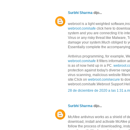
Surbhi Sharma
dijo...
webroot is a light weighted software,ins
webroot.com/safe
click here to downlo
system and you are connecting it to int
Virus or any risky threat like Malware, 
damage your system.Much obliged to yo
Essentially complete the accompanying s
Antivirus programming, for example, We
webroot.com/safe
It filters information
is as of now held up in a PC.
webroot.c
protection against today's diverse rang
virus scanning, malicious website filter
site:Click on
webroot.com/secure
to dow
webroot.com/safe.Webroot Support Hel
28 de diciembre de 2020 a las 1:31 a.m
Surbhi Sharma
dijo...
McAfee antivirus works as a shield of dev
download, install and activate McAfee 
follow the process of downloading, inst