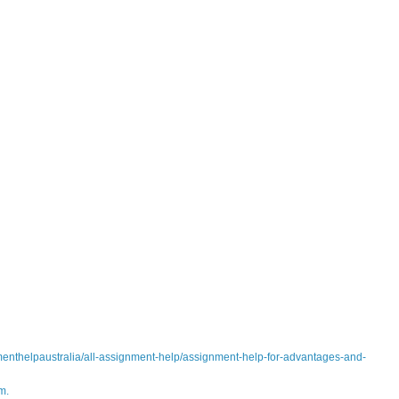
nmenthelpaustralia/all-assignment-help/assignment-help-for-advantages-and-
m.