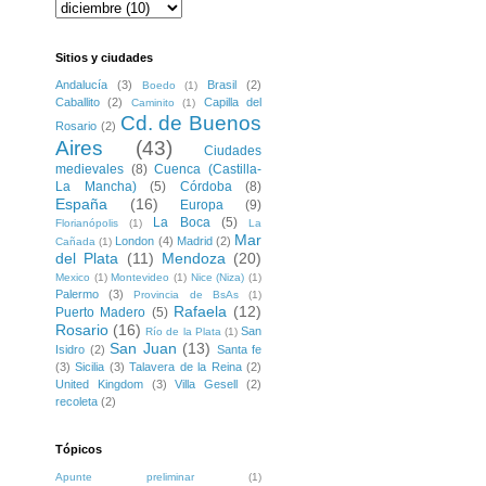
Sitios y ciudades
Andalucía
(3)
Brasil
(2)
Boedo
(1)
Caballito
(2)
Capilla del
Caminito
(1)
Cd. de Buenos
Rosario
(2)
Aires
(43)
Ciudades
medievales
(8)
Cuenca (Castilla-
La Mancha)
(5)
Córdoba
(8)
España
(16)
Europa
(9)
La Boca
(5)
Florianópolis
(1)
La
Mar
London
(4)
Madrid
(2)
Cañada
(1)
del Plata
(11)
Mendoza
(20)
Mexico
(1)
Montevideo
(1)
Nice (Niza)
(1)
Palermo
(3)
Provincia de BsAs
(1)
Rafaela
(12)
Puerto Madero
(5)
Rosario
(16)
San
Río de la Plata
(1)
San Juan
(13)
Isidro
(2)
Santa fe
(3)
Sicilia
(3)
Talavera de la Reina
(2)
United Kingdom
(3)
Villa Gesell
(2)
recoleta
(2)
Tópicos
Apunte preliminar
(1)