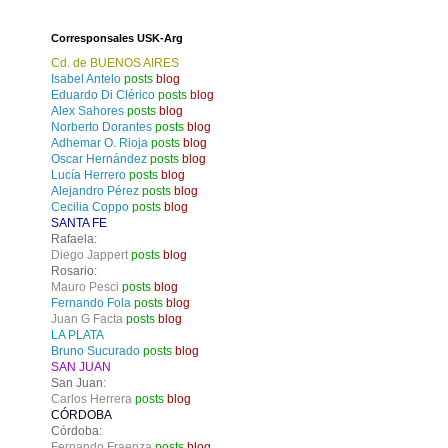
Corresponsales USK-Arg
Cd. de BUENOS AIRES
Isabel Antelo
posts
blog
Eduardo Di Clérico
posts
blog
Alex Sahores
posts
blog
Norberto Dorantes
posts
blog
Adhemar O. Rioja
posts
blog
Oscar Hernández
posts
blog
Lucía Herrero
posts
blog
Alejandro Pérez
posts
blog
Cecilia Coppo
posts
blog
SANTA FE
Rafaela:
Diego Jappert
posts
blog
Rosario:
Mauro Pesci
posts
blog
Fernando Fola
posts
blog
Juan G Facta
posts
blog
LA PLATA
Bruno Sucurado
posts
blog
SAN JUAN
San Juan:
Carlos Herrera
posts
blog
CÓRDOBA
Córdoba:
Fernando Fraenza
posts
blog