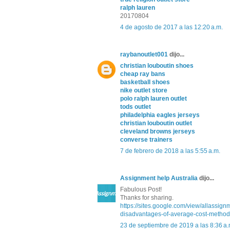
ralph lauren
20170804
4 de agosto de 2017 a las 12:20 a.m.
raybanoutlet001
dijo...
christian louboutin shoes
cheap ray bans
basketball shoes
nike outlet store
polo ralph lauren outlet
tods outlet
philadelphia eagles jerseys
christian louboutin outlet
cleveland browns jerseys
converse trainers
7 de febrero de 2018 a las 5:55 a.m.
Assignment help Australia
dijo...
Fabulous Post!
Thanks for sharing.
https://sites.google.com/view/allassig
disadvantages-of-average-cost-method
23 de septiembre de 2019 a las 8:36 a.