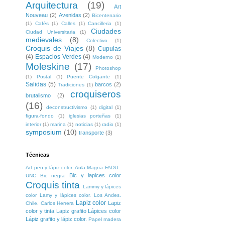
Arquitectura
(19)
Art
Nouveau
(2)
Avenidas
(2)
Bicentenario
(1)
Cafés
(1)
Calles
(1)
Cancilleria
(1)
Ciudades
Ciudad Universitaria
(1)
medievales
(8)
Colectivo
(1)
Croquis de Viajes
(8)
Cupulas
(4)
Espacios Verdes
(4)
Moderno
(1)
Moleskine
(17)
Photoshop
(1)
Postal
(1)
Puente Colgante
(1)
Salidas
(5)
barcos
(2)
Tradiciones
(1)
croquiseros
brutalismo
(2)
(16)
deconstructivismo
(1)
digital
(1)
figura-fondo
(1)
iglesias porteñas
(1)
interior
(1)
marina
(1)
noticias
(1)
radio
(1)
symposium
(10)
transporte
(3)
Técnicas
Art pen y lápiz color. Aula Magna FADU -
Bic y lapices color
UNC
Bic negra
Croquis tinta
Lammy y lápices
color
Lamy y lápices color. Los Andes.
Lapiz color
Lapiz
Chile. Carlos Herrera
color y tinta
Lapiz grafito
Lápices color
Lápiz grafito y lápiz color.
Papel madera