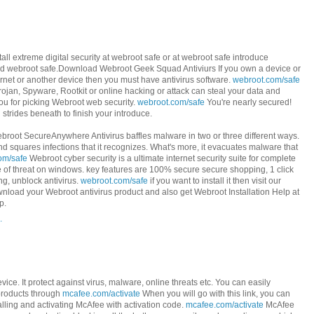
tall extreme digital security at webroot safe or at webroot safe introduce
ad webroot safe.Download Webroot Geek Squad Antiviurs If you own a device or
ernet or another device then you must have antivirus software.
webroot.com/safe
Trojan, Spyware, Rootkit or online hacking or attack can steal your data and
u for picking Webroot web security.
webroot.com/safe
You're nearly secured!
trides beneath to finish your introduce.
broot SecureAnywhere Antivirus baffles malware in two or three different ways.
 and squares infections that it recognizes. What's more, it evacuates malware that
om/safe
Webroot cyber security is a ultimate internet security suite for complete
e of threat on windows. key features are 100% secure secure shopping, 1 click
ing, unblock antivirus.
webroot.com/safe
if you want to install it then visit our
nload your Webroot antivirus product and also get Webroot Installation Help at
p.
.
ice. It protect against virus, malware, online threats etc. You can easily
products through
mcafee.com/activate
When you will go with this link, you can
alling and activating McAfee with activation code.
mcafee.com/activate
McAfee