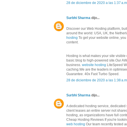
28 de diciembre de 2020 a las 1:37 a.m
Surbhi Sharma
dijo...
Discover our Web Hosting platform, built
around the world: USA, UK, the Netherl
hosting
To get your website online, yo
content.
Hosting is what makes your site visible
basic blog to high-powered site.Our AWS
business.
website hosting
LiteSpeed We
caching.We are the leaders in optimis
Guarantee. 40x Fast Turbo Speed.
28 de diciembre de 2020 a las 1:38 a.m
Surbhi Sharma
dijo...
A dedicated hosting service, dedicated s
client leases an entire server not shar
hosting, as organizations have full cont
Cheap Hosting Reviews If you're looking
web hosting
Our team recently tested ac