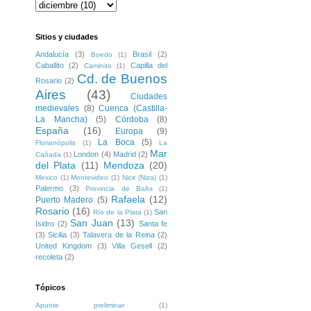
Sitios y ciudades
Andalucía
(3)
Brasil
(2)
Boedo
(1)
Caballito
(2)
Capilla del
Caminito
(1)
Cd. de Buenos
Rosario
(2)
Aires
(43)
Ciudades
medievales
(8)
Cuenca (Castilla-
La Mancha)
(5)
Córdoba
(8)
España
(16)
Europa
(9)
La Boca
(5)
Florianópolis
(1)
La
Mar
London
(4)
Madrid
(2)
Cañada
(1)
del Plata
(11)
Mendoza
(20)
Mexico
(1)
Montevideo
(1)
Nice (Niza)
(1)
Palermo
(3)
Provincia de BsAs
(1)
Rafaela
(12)
Puerto Madero
(5)
Rosario
(16)
San
Río de la Plata
(1)
San Juan
(13)
Isidro
(2)
Santa fe
(3)
Sicilia
(3)
Talavera de la Reina
(2)
United Kingdom
(3)
Villa Gesell
(2)
recoleta
(2)
Tópicos
Apunte preliminar
(1)