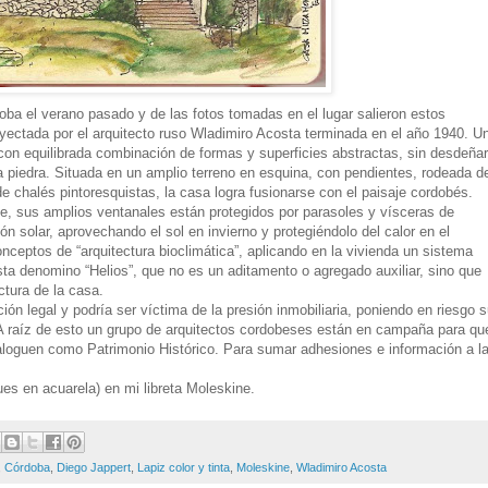
ba el verano pasado y de las fotos tomadas en el lugar salieron estos
oyectada por el arquitecto ruso Wladimiro Acosta terminada en el año 1940. U
 con equilibrada combinación de formas y superficies abstractas, sin desdeñar
a piedra. Situada en un amplio terreno en esquina, con pendientes, rodeada d
 chalés pintoresquistas, la casa logra fusionarse con el paisaje cordobés.
te, sus amplios ventanales están protegidos por parasoles y vísceras de
ón solar, aprovechando el sol en invierno y protegiéndolo del calor en el
ceptos de “arquitectura bioclimática”, aplicando en la vivienda un sistema
sta denomino “Helios”, que no es un aditamento o agregado auxiliar, sino que
ctura de la casa.
ión legal y podría ser víctima de la presión inmobiliaria, poniendo en riesgo 
. A raíz de esto un grupo de arquitectos cordobeses están en campaña para qu
ataloguen como Patrimonio Histórico. Para sumar adhesiones e información a l
ues en acuarela) en mi libreta Moleskine.
,
Córdoba
,
Diego Jappert
,
Lapiz color y tinta
,
Moleskine
,
Wladimiro Acosta