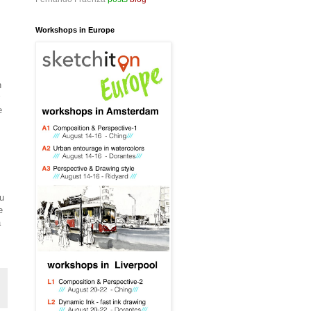
Workshops in Europe
n
e
su
e
a