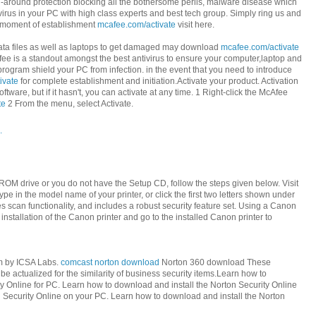
ll-around protection blocking all the bothersome perils, malware disease which
irus in your PC with high class experts and best tech group. Simply ring us and
st moment of establishment
mcafee.com/activate
visit here.
t data files as well as laptops to get damaged may download
mcafee.com/activate
fee is a standout amongst the best antivirus to ensure your computer,laptop and
rogram shield your PC from infection. in the event that you need to introduce
ivate
for complete establishment and initiation.Activate your product. Activation
tware, but if it hasn't, you can activate at any time. 1 Right-click the McAfee
te
2 From the menu, select Activate.
.
ROM drive or you do not have the Setup CD, follow the steps given below. Visit
ype in the model name of your printer, or click the first two letters shown under
s scan functionality, and includes a robust security feature set. Using a Canon
 installation of the Canon printer and go to the installed Canon printer to
am by ICSA Labs.
comcast norton download
Norton 360 download These
 be actualized for the similarity of business security items.Learn how to
y Online for PC. Learn how to download and install the Norton Security Online
n Security Online on your PC. Learn how to download and install the Norton