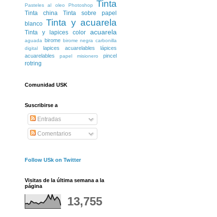
Tinta
Pasteles al oleo
Photoshop
Tinta china
Tinta sobre papel
Tinta y acuarela
blanco
acuarela
Tinta y lapices color
birome
aguada
birome negra
carbonilla
lapices acuarelables
lápices
digital
acuarelables
pincel
papel misionero
rotring
Comunidad USK
Suscribirse a
Entradas
Comentarios
Follow USk on Twitter
Visitas de la última semana a la
página
13,755