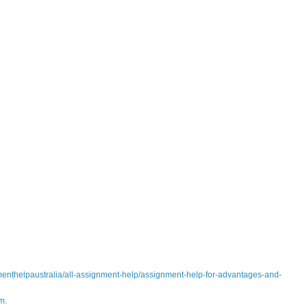
nmenthelpaustralia/all-assignment-help/assignment-help-for-advantages-and-
m.