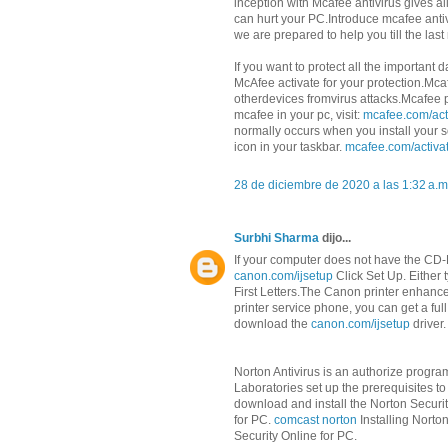
inception with Mcafee antivirus gives a
can hurt your PC.Introduce mcafee antiv
we are prepared to help you till the la
If you want to protect all the importan
McAfee activate for your protection.Mca
otherdevices fromvirus attacks.Mcafee p
mcafee in your pc, visit:
mcafee.com/act
normally occurs when you install your sof
icon in your taskbar.
mcafee.com/activa
28 de diciembre de 2020 a las 1:32 a.m
Surbhi Sharma
dijo...
If your computer does not have the CD-
canon.com/ijsetup
Click Set Up. Either t
First Letters.The Canon printer enhance
printer service phone, you can get a full
download the
canon.com/ijsetup
driver.
Norton Antivirus is an authorize progr
Laboratories set up the prerequisites to
download and install the Norton Securit
for PC.
comcast norton
Installing Norto
Security Online for PC.