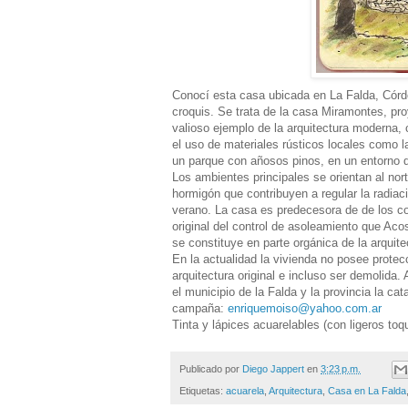
Conocí esta casa ubicada en La Falda, Córdo
croquis. Se trata de la casa Miramontes, pr
valioso ejemplo de la arquitectura moderna,
el uso de materiales rústicos locales como l
un parque con añosos pinos, en un entorno de
Los ambientes principales se orientan al nor
hormigón que contribuyen a regular la radiaci
verano. La casa es predecesora de de los con
original del control de asoleamiento que Aco
se constituye en parte orgánica de la arquite
En la actualidad la vivienda no posee protecc
arquitectura original e incluso ser demolida
el municipio de la Falda y la provincia la c
campaña:
enriquemoiso@yahoo.com.ar
Tinta y lápices acuarelables (con ligeros toq
Publicado por
Diego Jappert
en
3:23 p.m.
Etiquetas:
acuarela
,
Arquitectura
,
Casa en La Falda