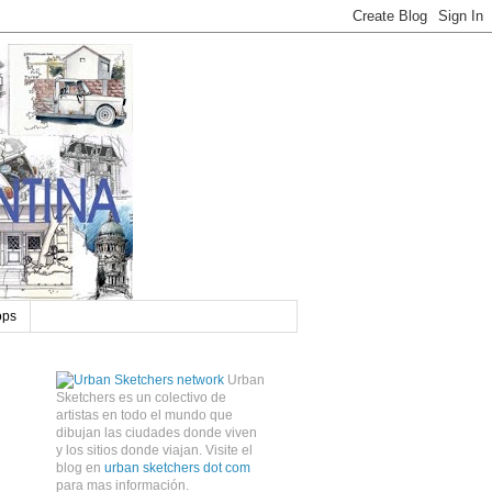
ops
Urban
Sketchers es un colectivo de
artistas en todo el mundo que
dibujan las ciudades donde viven
y los sitios donde viajan. Visite el
blog en
urban sketchers dot com
para mas información.