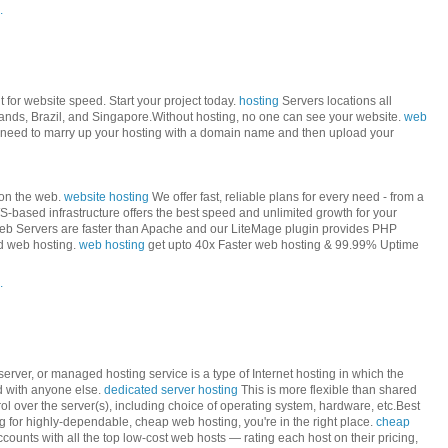
.
 for website speed. Start your project today.
hosting
Servers locations all
ands, Brazil, and Singapore.Without hosting, no one can see your website.
web
u need to marry up your hosting with a domain name and then upload your
 on the web.
website hosting
We offer fast, reliable plans for every need - from a
-based infrastructure offers the best speed and unlimited growth for your
b Servers are faster than Apache and our LiteMage plugin provides PHP
ed web hosting.
web hosting
get upto 40x Faster web hosting & 99.99% Uptime
.
erver, or managed hosting service is a type of Internet hosting in which the
ed with anyone else.
dedicated server hosting
This is more flexible than shared
rol over the server(s), including choice of operating system, hardware, etc.Best
 for highly-dependable, cheap web hosting, you're in the right place.
cheap
counts with all the top low-cost web hosts — rating each host on their pricing,