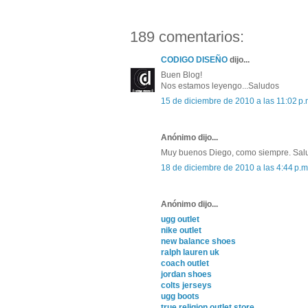
189 comentarios:
CODIGO DISEÑO
dijo...
Buen Blog!
Nos estamos leyengo...Saludos
15 de diciembre de 2010 a las 11:02 p.
Anónimo dijo...
Muy buenos Diego, como siempre. Sal
18 de diciembre de 2010 a las 4:44 p.m
Anónimo dijo...
ugg outlet
nike outlet
new balance shoes
ralph lauren uk
coach outlet
jordan shoes
colts jerseys
ugg boots
true religion outlet store