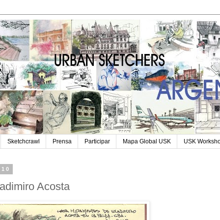
Sketchcrawl
Prensa
Participar
Mapa Global USK
USK Worksh
010
adimiro Acosta