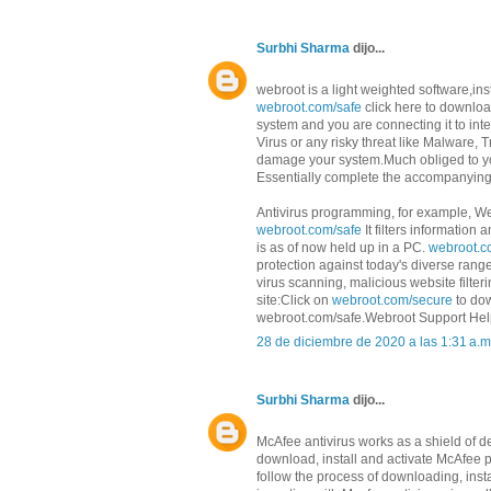
Surbhi Sharma
dijo...
webroot is a light weighted software,ins
webroot.com/safe
click here to downlo
system and you are connecting it to int
Virus or any risky threat like Malware, 
damage your system.Much obliged to yo
Essentially complete the accompanying s
Antivirus programming, for example, We
webroot.com/safe
It filters information
is as of now held up in a PC.
webroot.c
protection against today's diverse rang
virus scanning, malicious website filter
site:Click on
webroot.com/secure
to dow
webroot.com/safe.Webroot Support Hel
28 de diciembre de 2020 a las 1:31 a.m
Surbhi Sharma
dijo...
McAfee antivirus works as a shield of dev
download, install and activate McAfee 
follow the process of downloading, inst