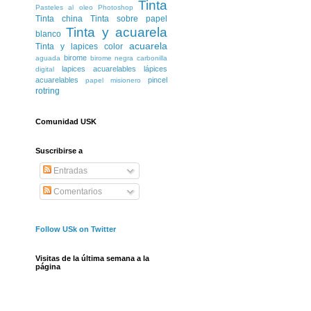
Tinta
Pasteles al oleo
Photoshop
Tinta china
Tinta sobre papel
Tinta y acuarela
blanco
acuarela
Tinta y lapices color
birome
aguada
birome negra
carbonilla
lapices acuarelables
lápices
digital
acuarelables
pincel
papel misionero
rotring
Comunidad USK
Suscribirse a
Entradas
Comentarios
Follow USk on Twitter
Visitas de la última semana a la
página