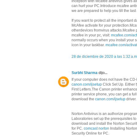
inception with Mcafee antivirus gives a
can hurt your PC.Introduce mcafee antiv
we are prepared to help you till the la
If you want to protect all the importan
McAfee activate for your protection.Mca
otherdevices fromvirus attacks.Mcafee p
mcafee in your pc, visit:
mcafee.com/act
normally occurs when you install your sof
icon in your taskbar.
mcafee.com/activa
28 de diciembre de 2020 a las 1:32 a.m
Surbhi Sharma
dijo...
If your computer does not have the CD-
canon.com/ijsetup
Click Set Up. Either t
First Letters.The Canon printer enhance
printer service phone, you can get a full
download the
canon.com/ijsetup
driver.
Norton Antivirus is an authorize progr
Laboratories set up the prerequisites to
download and install the Norton Securit
for PC.
comcast norton
Installing Norto
Security Online for PC.