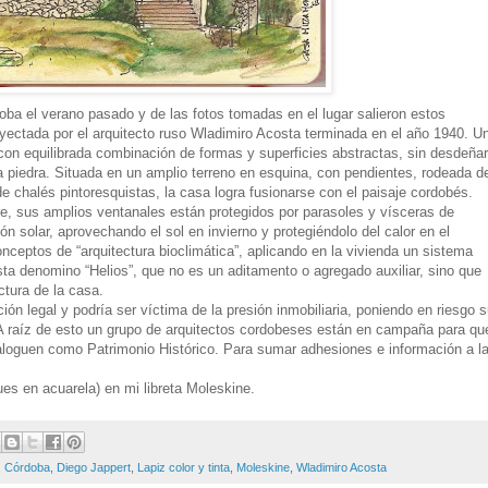
ba el verano pasado y de las fotos tomadas en el lugar salieron estos
oyectada por el arquitecto ruso Wladimiro Acosta terminada en el año 1940. U
 con equilibrada combinación de formas y superficies abstractas, sin desdeñar
a piedra. Situada en un amplio terreno en esquina, con pendientes, rodeada d
 chalés pintoresquistas, la casa logra fusionarse con el paisaje cordobés.
te, sus amplios ventanales están protegidos por parasoles y vísceras de
ón solar, aprovechando el sol en invierno y protegiéndolo del calor en el
ceptos de “arquitectura bioclimática”, aplicando en la vivienda un sistema
sta denomino “Helios”, que no es un aditamento o agregado auxiliar, sino que
ctura de la casa.
ión legal y podría ser víctima de la presión inmobiliaria, poniendo en riesgo 
. A raíz de esto un grupo de arquitectos cordobeses están en campaña para qu
ataloguen como Patrimonio Histórico. Para sumar adhesiones e información a l
ues en acuarela) en mi libreta Moleskine.
,
Córdoba
,
Diego Jappert
,
Lapiz color y tinta
,
Moleskine
,
Wladimiro Acosta