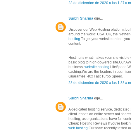
28 de diciembre de 2020 a las 1:37 a.m
Surbhi Sharma
dijo...
Discover our Web Hosting platform, built
around the world: USA, UK, the Netherl
hosting
To get your website online, yo
content.
Hosting is what makes your site visible
basic blog to high-powered site.Our AWS
business.
website hosting
LiteSpeed We
caching.We are the leaders in optimis
Guarantee. 40x Fast Turbo Speed.
28 de diciembre de 2020 a las 1:38 a.m
Surbhi Sharma
dijo...
A dedicated hosting service, dedicated s
client leases an entire server not shar
hosting, as organizations have full cont
Cheap Hosting Reviews If you're looking
web hosting
Our team recently tested ac