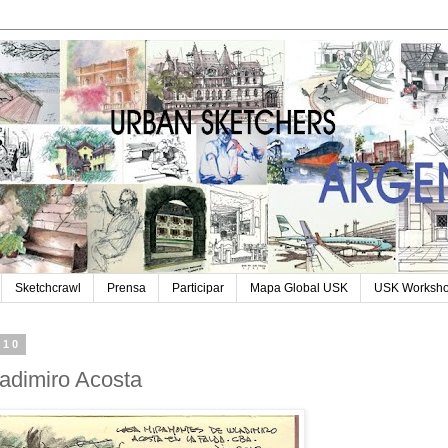
Sketchcrawl
Prensa
Participar
Mapa Global USK
USK Worksh
010
adimiro Acosta