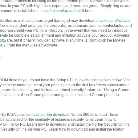
ll-around protection blocking all the bothersome perils, malware disease which
irus in your PC with high class experts and best tech group. Simply ring us and
st moment of establishment
mcafee.com/activate
visit here.
t data files as well as laptops to get damaged may download
mcafee.com/activate
fee is a standout amongst the best antivirus to ensure your computer,laptop and
rogram shield your PC from infection. in the event that you need to introduce
ivate
for complete establishment and initiation.Activate your product. Activation
tware, but if it hasn't, you can activate at any time. 1 Right-click the McAfee
te
2 From the menu, select Activate.
.
ROM drive or you do not have the Setup CD, follow the steps given below. Visit
ype in the model name of your printer, or click the first two letters shown under
s scan functionality, and includes a robust security feature set. Using a Canon
 installation of the Canon printer and go to the installed Canon printer to
am by ICSA Labs.
comcast norton download
Norton 360 download These
 be actualized for the similarity of business security items.Learn how to
y Online for PC. Learn how to download and install the Norton Security Online
n Security Online on your PC. Learn how to download and install the Norton