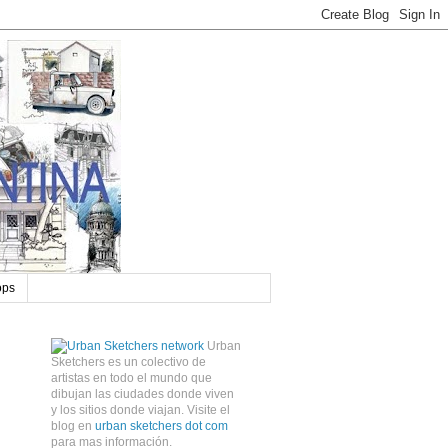
ops
Urban
Sketchers es un colectivo de
artistas en todo el mundo que
dibujan las ciudades donde viven
y los sitios donde viajan. Visite el
blog en
urban sketchers dot com
para mas información.