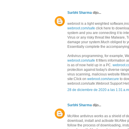
Surbhi Sharma
dijo...
webroot is a light weighted software,ins
webroot.com/safe
click here to downlo
system and you are connecting it to int
Virus or any risky threat like Malware, 
damage your system.Much obliged to yo
Essentially complete the accompanying s
Antivirus programming, for example, We
webroot.com/safe
It filters information
is as of now held up in a PC.
webroot.c
protection against today's diverse rang
virus scanning, malicious website filter
site:Click on
webroot.com/secure
to dow
webroot.com/safe.Webroot Support Hel
28 de diciembre de 2020 a las 1:31 a.m
Surbhi Sharma
dijo...
McAfee antivirus works as a shield of dev
download, install and activate McAfee 
follow the process of downloading, inst