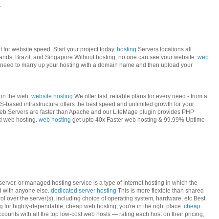
.
 for website speed. Start your project today.
hosting
Servers locations all
ands, Brazil, and Singapore.Without hosting, no one can see your website.
web
u need to marry up your hosting with a domain name and then upload your
 on the web.
website hosting
We offer fast, reliable plans for every need - from a
-based infrastructure offers the best speed and unlimited growth for your
b Servers are faster than Apache and our LiteMage plugin provides PHP
ed web hosting.
web hosting
get upto 40x Faster web hosting & 99.99% Uptime
.
erver, or managed hosting service is a type of Internet hosting in which the
ed with anyone else.
dedicated server hosting
This is more flexible than shared
rol over the server(s), including choice of operating system, hardware, etc.Best
 for highly-dependable, cheap web hosting, you're in the right place.
cheap
counts with all the top low-cost web hosts — rating each host on their pricing,