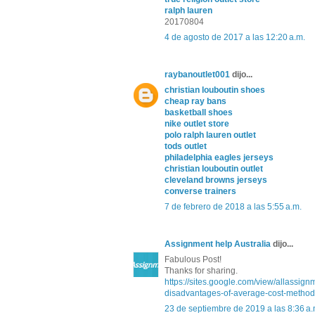
ralph lauren
20170804
4 de agosto de 2017 a las 12:20 a.m.
raybanoutlet001
dijo...
christian louboutin shoes
cheap ray bans
basketball shoes
nike outlet store
polo ralph lauren outlet
tods outlet
philadelphia eagles jerseys
christian louboutin outlet
cleveland browns jerseys
converse trainers
7 de febrero de 2018 a las 5:55 a.m.
Assignment help Australia
dijo...
Fabulous Post!
Thanks for sharing.
https://sites.google.com/view/allassig
disadvantages-of-average-cost-method
23 de septiembre de 2019 a las 8:36 a.