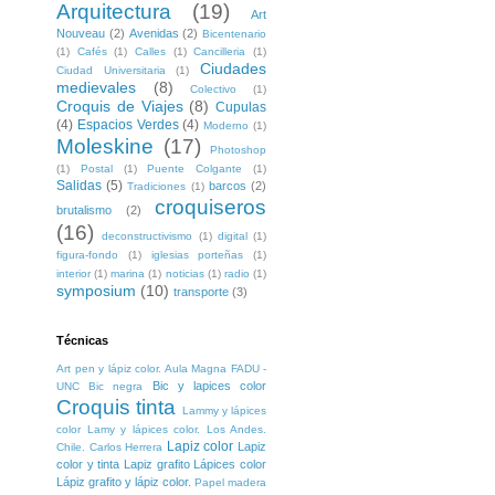
Arquitectura
(19)
Art
Nouveau
(2)
Avenidas
(2)
Bicentenario
(1)
Cafés
(1)
Calles
(1)
Cancilleria
(1)
Ciudades
Ciudad Universitaria
(1)
medievales
(8)
Colectivo
(1)
Croquis de Viajes
(8)
Cupulas
(4)
Espacios Verdes
(4)
Moderno
(1)
Moleskine
(17)
Photoshop
(1)
Postal
(1)
Puente Colgante
(1)
Salidas
(5)
barcos
(2)
Tradiciones
(1)
croquiseros
brutalismo
(2)
(16)
deconstructivismo
(1)
digital
(1)
figura-fondo
(1)
iglesias porteñas
(1)
interior
(1)
marina
(1)
noticias
(1)
radio
(1)
symposium
(10)
transporte
(3)
Técnicas
Art pen y lápiz color. Aula Magna FADU -
Bic y lapices color
UNC
Bic negra
Croquis tinta
Lammy y lápices
color
Lamy y lápices color. Los Andes.
Lapiz color
Lapiz
Chile. Carlos Herrera
color y tinta
Lapiz grafito
Lápices color
Lápiz grafito y lápiz color.
Papel madera