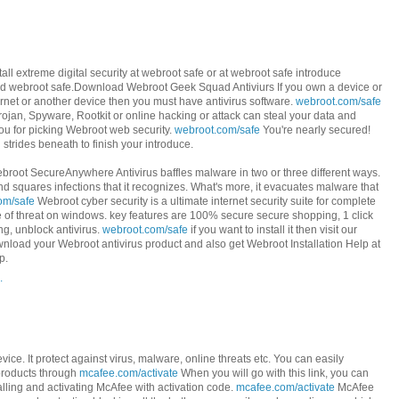
tall extreme digital security at webroot safe or at webroot safe introduce
ad webroot safe.Download Webroot Geek Squad Antiviurs If you own a device or
ernet or another device then you must have antivirus software.
webroot.com/safe
Trojan, Spyware, Rootkit or online hacking or attack can steal your data and
u for picking Webroot web security.
webroot.com/safe
You're nearly secured!
trides beneath to finish your introduce.
broot SecureAnywhere Antivirus baffles malware in two or three different ways.
 and squares infections that it recognizes. What's more, it evacuates malware that
om/safe
Webroot cyber security is a ultimate internet security suite for complete
e of threat on windows. key features are 100% secure secure shopping, 1 click
ing, unblock antivirus.
webroot.com/safe
if you want to install it then visit our
nload your Webroot antivirus product and also get Webroot Installation Help at
p.
.
ice. It protect against virus, malware, online threats etc. You can easily
products through
mcafee.com/activate
When you will go with this link, you can
alling and activating McAfee with activation code.
mcafee.com/activate
McAfee