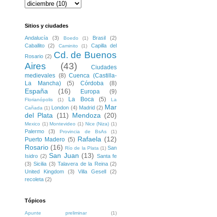
Sitios y ciudades
Andalucía
(3)
Brasil
(2)
Boedo
(1)
Caballito
(2)
Capilla del
Caminito
(1)
Cd. de Buenos
Rosario
(2)
Aires
(43)
Ciudades
medievales
(8)
Cuenca (Castilla-
La Mancha)
(5)
Córdoba
(8)
España
(16)
Europa
(9)
La Boca
(5)
Florianópolis
(1)
La
Mar
London
(4)
Madrid
(2)
Cañada
(1)
del Plata
(11)
Mendoza
(20)
Mexico
(1)
Montevideo
(1)
Nice (Niza)
(1)
Palermo
(3)
Provincia de BsAs
(1)
Rafaela
(12)
Puerto Madero
(5)
Rosario
(16)
San
Río de la Plata
(1)
San Juan
(13)
Isidro
(2)
Santa fe
(3)
Sicilia
(3)
Talavera de la Reina
(2)
United Kingdom
(3)
Villa Gesell
(2)
recoleta
(2)
Tópicos
Apunte preliminar
(1)