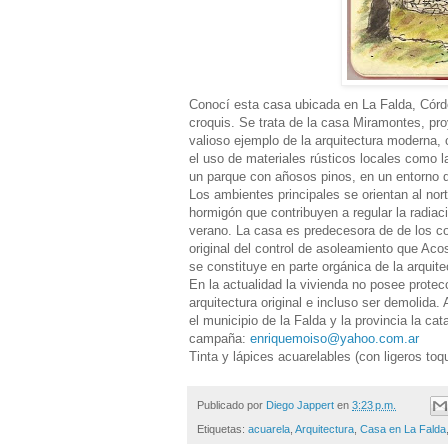
Conocí esta casa ubicada en La Falda, Córdo
croquis. Se trata de la casa Miramontes, pr
valioso ejemplo de la arquitectura moderna,
el uso de materiales rústicos locales como l
un parque con añosos pinos, en un entorno de
Los ambientes principales se orientan al nor
hormigón que contribuyen a regular la radiaci
verano. La casa es predecesora de de los con
original del control de asoleamiento que Aco
se constituye en parte orgánica de la arquite
En la actualidad la vivienda no posee protecc
arquitectura original e incluso ser demolida
el municipio de la Falda y la provincia la c
campaña:
enriquemoiso@yahoo.com.ar
Tinta y lápices acuarelables (con ligeros toq
Publicado por
Diego Jappert
en
3:23 p.m.
Etiquetas:
acuarela
,
Arquitectura
,
Casa en La Falda