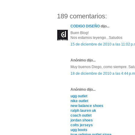
189 comentarios:
CODIGO DISEÑO
dijo...
Buen Blog!
Nos estamos leyengo...Saludos
15 de diciembre de 2010 a las 11:02 p.
Anónimo dijo...
Muy buenos Diego, como siempre. Sal
18 de diciembre de 2010 a las 4:44 p.m
Anónimo dijo...
ugg outlet
nike outlet
new balance shoes
ralph lauren uk
coach outlet
jordan shoes
colts jerseys
ugg boots
true religion outlet store