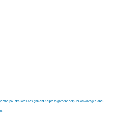
nmenthelpaustralia/all-assignment-help/assignment-help-for-advantages-and-
m.