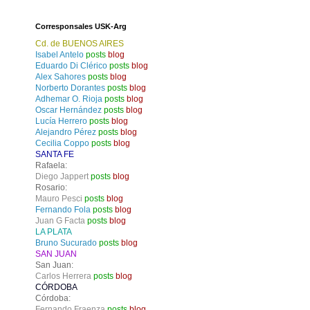
Corresponsales USK-Arg
Cd. de BUENOS AIRES
Isabel Antelo
posts
blog
Eduardo Di Clérico
posts
blog
Alex Sahores
posts
blog
Norberto Dorantes
posts
blog
Adhemar O. Rioja
posts
blog
Oscar Hernández
posts
blog
Lucía Herrero
posts
blog
Alejandro Pérez
posts
blog
Cecilia Coppo
posts
blog
SANTA FE
Rafaela:
Diego Jappert
posts
blog
Rosario:
Mauro Pesci
posts
blog
Fernando Fola
posts
blog
Juan G Facta
posts
blog
LA PLATA
Bruno Sucurado
posts
blog
SAN JUAN
San Juan:
Carlos Herrera
posts
blog
CÓRDOBA
Córdoba:
Fernando Fraenza
posts
blog