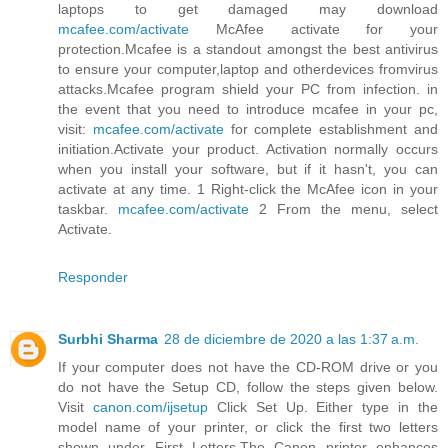
laptops to get damaged may download
mcafee.com/activate
McAfee activate for your
protection.Mcafee is a standout amongst the best antivirus
to ensure your computer,laptop and otherdevices fromvirus
attacks.Mcafee program shield your PC from infection. in
the event that you need to introduce mcafee in your pc,
visit:
mcafee.com/activate
for complete establishment and
initiation.Activate your product. Activation normally occurs
when you install your software, but if it hasn't, you can
activate at any time. 1 Right-click the McAfee icon in your
taskbar.
mcafee.com/activate
2 From the menu, select
Activate.
Responder
Surbhi Sharma
28 de diciembre de 2020 a las 1:37 a.m.
If your computer does not have the CD-ROM drive or you
do not have the Setup CD, follow the steps given below.
Visit
canon.com/ijsetup
Click Set Up. Either type in the
model name of your printer, or click the first two letters
shown under First Letters.The Canon printer enhances