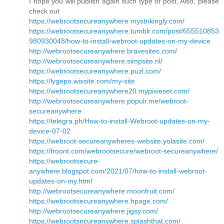
I hope you will publish again such type of post. Also, please
check out
https://webrootsecureanywhere.mystrikingly.com/
https://webrootsecureanywhere.tumblr.com/post/655510853
980930048/how-to-install-webroot-updates-on-my-device
http://webrootsecureanywhere.bravesites.com/
http://webrootsecureanywhere.simpsite.nl/
https://webrootsecureanywhere.puzl.com/
https://lygepo.wixsite.com/my-site
https://webrootsecureanywhere20.mypixieset.com/
http://webrootsecureanywhere.populr.me/webroot-
secureanywhere
https://telegra.ph/How-to-install-Webroot-updates-on-my-
device-07-02
https://webroot-secureanywheres-website.yolasite.com/
https://froont.com/webrootsecure/webroot-secureanywhere/
https://webrootsecure-
anywhere.blogspot.com/2021/07/how-to-install-webroot-
updates-on-my.html
http://webrootsecureanywhere.moonfruit.com/
https://webrootsecureanywhere.hpage.com/
http://webrootsecureanywhere.jigsy.com/
https://webrootsecureanywhere.splashthat.com/