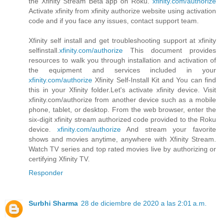
the Xfinity Stream Beta app on Roku.
xfinity.com/authorize
Activate xfinity from xfinity authorize website using activation
code and if you face any issues, contact support team.
Xfinity self install and get troubleshooting support at xfinity
selfinstall.
xfinity.com/authorize
This document provides
resources to walk you through installation and activation of
the equipment and services included in your
xfinity.com/authorize
Xfinity Self-Install Kit and You can find
this in your Xfinity folder.Let's activate xfinity device. Visit
xfinity.com/authorize from another device such as a mobile
phone, tablet, or desktop. From the web browser, enter the
six-digit xfinity stream authorized code provided to the Roku
device.
xfinity.com/authorize
And stream your favorite
shows and movies anytime, anywhere with Xfinity Stream.
Watch TV series and top rated movies live by authorizing or
certifying Xfinity TV.
Responder
Surbhi Sharma
28 de diciembre de 2020 a las 2:01 a.m.