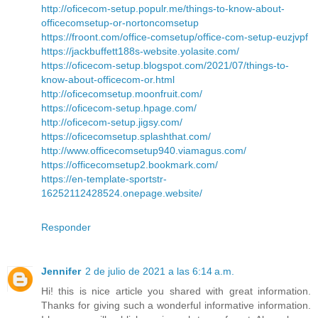
http://oficecom-setup.populr.me/things-to-know-about-
officecomsetup-or-nortoncomsetup
https://froont.com/office-comsetup/office-com-setup-euzjvpf
https://jackbuffett188s-website.yolasite.com/
https://oficecom-setup.blogspot.com/2021/07/things-to-
know-about-officecom-or.html
http://oficecomsetup.moonfruit.com/
https://oficecom-setup.hpage.com/
http://oficecom-setup.jigsy.com/
https://oficecomsetup.splashthat.com/
http://www.officecomsetup940.viamagus.com/
https://officecomsetup2.bookmark.com/
https://en-template-sportstr-
16252112428524.onepage.website/
Responder
Jennifer
2 de julio de 2021 a las 6:14 a.m.
Hi! this is nice article you shared with great information.
Thanks for giving such a wonderful informative information.