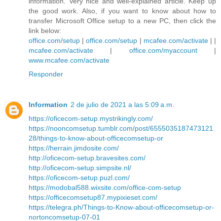
information. Very nice and well-explained article. Keep up
the good work. Also, if you want to know about how to
transfer Microsoft Office setup to a new PC, then click the
link below:
office.com/setup
|
office.com/setup
|
mcafee.com/activate
| |
mcafee.com/activate
|
office.com/myaccount
|
www.mcafee.com/activate
Responder
Information
2 de julio de 2021 a las 5:09 a.m.
https://oficecom-setup.mystrikingly.com/
https://nooncomsetup.tumblr.com/post/6555035187473121
28/things-to-know-about-officecomsetup-or
https://herrain.jimdosite.com/
http://oficecom-setup.bravesites.com/
http://oficecom-setup.simpsite.nl/
https://oficecom-setup.puzl.com/
https://modobal588.wixsite.com/office-com-setup
https://officecomsetup87.mypixieset.com/
https://telegra.ph/Things-to-Know-about-officecomsetup-or-
nortoncomsetup-07-01