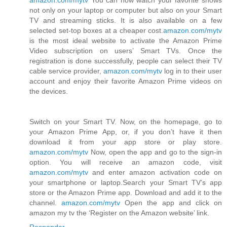
amazon.com/mytv
You can now watch your favorite shows
not only on your laptop or computer but also on your Smart
TV and streaming sticks. It is also available on a few
selected set-top boxes at a cheaper cost.
amazon.com/mytv
is the most ideal website to activate the Amazon Prime
Video subscription on users’ Smart TVs. Once the
registration is done successfully, people can select their TV
cable service provider,
amazon.com/mytv
log in to their user
account and enjoy their favorite Amazon Prime videos on
the devices.
Switch on your Smart TV. Now, on the homepage, go to
your Amazon Prime App, or, if you don’t have it then
download it from your app store or play store.
amazon.com/mytv
Now, open the app and go to the sign-in
option. You will receive an amazon code, visit
amazon.com/mytv
and enter amazon activation code on
your smartphone or laptop.Search your Smart TV’s app
store or the Amazon Prime app. Download and add it to the
channel.
amazon.com/mytv
Open the app and click on
amazon my tv the ‘Register on the Amazon website’ link.