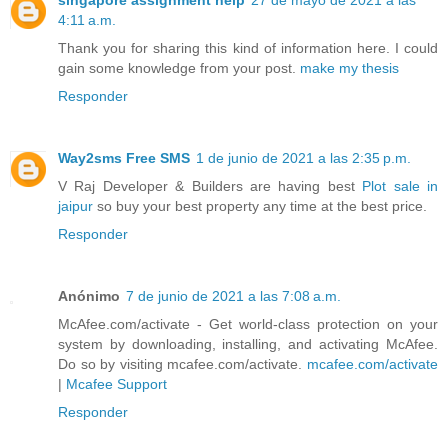
singapore assignment help
27 de mayo de 2021 a las
4:11 a.m.
Thank you for sharing this kind of information here. I could
gain some knowledge from your post.
make my thesis
Responder
Way2sms Free SMS
1 de junio de 2021 a las 2:35 p.m.
V Raj Developer & Builders are having best
Plot sale in
jaipur
so buy your best property any time at the best price.
Responder
Anónimo
7 de junio de 2021 a las 7:08 a.m.
McAfee.com/activate - Get world-class protection on your
system by downloading, installing, and activating McAfee.
Do so by visiting mcafee.com/activate.
mcafee.com/activate
|
Mcafee Support
Responder