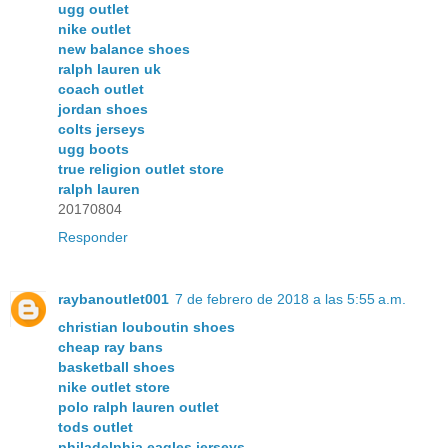
ugg outlet
nike outlet
new balance shoes
ralph lauren uk
coach outlet
jordan shoes
colts jerseys
ugg boots
true religion outlet store
ralph lauren
20170804
Responder
raybanoutlet001
7 de febrero de 2018 a las 5:55 a.m.
christian louboutin shoes
cheap ray bans
basketball shoes
nike outlet store
polo ralph lauren outlet
tods outlet
philadelphia eagles jerseys