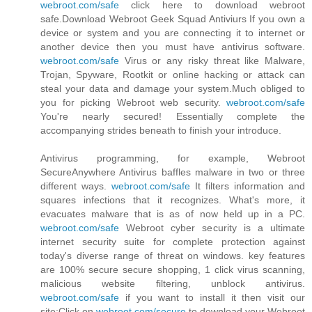
webroot.com/safe
click here to download webroot
safe.Download Webroot Geek Squad Antiviurs If you own a
device or system and you are connecting it to internet or
another device then you must have antivirus software.
webroot.com/safe
Virus or any risky threat like Malware,
Trojan, Spyware, Rootkit or online hacking or attack can
steal your data and damage your system.Much obliged to
you for picking Webroot web security.
webroot.com/safe
You're nearly secured! Essentially complete the
accompanying strides beneath to finish your introduce.
Antivirus programming, for example, Webroot
SecureAnywhere Antivirus baffles malware in two or three
different ways.
webroot.com/safe
It filters information and
squares infections that it recognizes. What's more, it
evacuates malware that is as of now held up in a PC.
webroot.com/safe
Webroot cyber security is a ultimate
internet security suite for complete protection against
today's diverse range of threat on windows. key features
are 100% secure secure shopping, 1 click virus scanning,
malicious website filtering, unblock antivirus.
webroot.com/safe
if you want to install it then visit our
site:Click on
webroot.com/secure
to download your Webroot