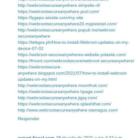
http://webrootsecureanywhere.simpsite.nl/
https://webrootsecureanywhere.puzl.com/
https://lygepo.wixsite.com/my-site
https://webrootsecureanywhere20.mypixieset.com/
http://webrootsecureanywhere.populr.me/webroot-
secureanywhere
https://telegra.ph/How-to-install-Webroot-updates-on-my-
device-07-02
https://webroot-secureanywheres-website.yolasite.com/
https://froont.com/webrootsecure/webroot-secureanywhere/
https://webrootsecure-
anywhere.blogspot.com/2021/07/how-to-install-webroot-
updates-on-my.html
http://webrootsecureanywhere.moonfruit.com/
https://webrootsecureanywhere.hpage.com/
http://webrootsecureanywhere.jigsy.com/
https://webrootsecureanywhere.splashthat.com/
http://www.webrootsecureanywhere.viamagus.com/
Responder
expert-fiscal.com
28 de julio de 2021 a las 4:37 p.m.