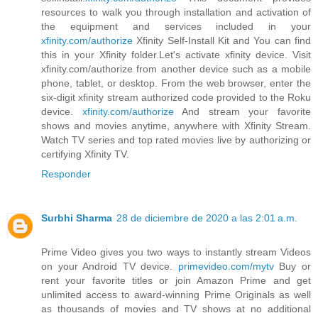
resources to walk you through installation and activation of
the equipment and services included in your
xfinity.com/authorize
Xfinity Self-Install Kit and You can find
this in your Xfinity folder.Let's activate xfinity device. Visit
xfinity.com/authorize from another device such as a mobile
phone, tablet, or desktop. From the web browser, enter the
six-digit xfinity stream authorized code provided to the Roku
device.
xfinity.com/authorize
And stream your favorite
shows and movies anytime, anywhere with Xfinity Stream.
Watch TV series and top rated movies live by authorizing or
certifying Xfinity TV.
Responder
Surbhi Sharma
28 de diciembre de 2020 a las 2:01 a.m.
Prime Video gives you two ways to instantly stream Videos
on your Android TV device.
primevideo.com/mytv
Buy or
rent your favorite titles or join Amazon Prime and get
unlimited access to award-winning Prime Originals as well
as thousands of movies and TV shows at no additional