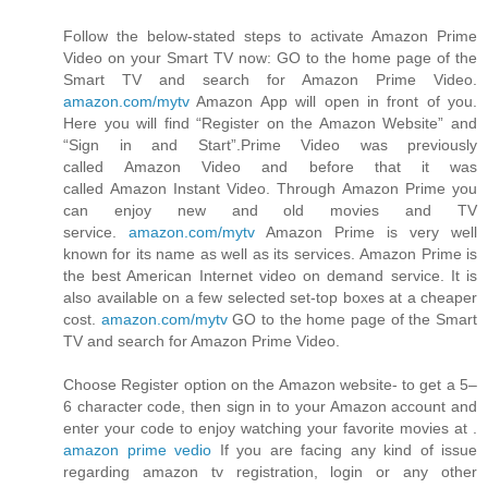
Follow the below-stated steps to activate Amazon Prime
Video on your Smart TV now: GO to the home page of the
Smart TV and search for Amazon Prime Video.
amazon.com/mytv
Amazon App will open in front of you.
Here you will find “Register on the Amazon Website” and
“Sign in and Start”.Prime Video was previously
called Amazon Video and before that it was
called Amazon Instant Video. Through Amazon Prime you
can enjoy new and old movies and TV
service.
amazon.com/mytv
Amazon Prime is very well
known for its name as well as its services. Amazon Prime is
the best American Internet video on demand service. It is
also available on a few selected set-top boxes at a cheaper
cost.
amazon.com/mytv
GO to the home page of the Smart
TV and search for Amazon Prime Video.
Choose Register option on the Amazon website- to get a 5–
6 character code, then sign in to your Amazon account and
enter your code to enjoy watching your favorite movies at .
amazon prime vedio
If you are facing any kind of issue
regarding amazon tv registration, login or any other