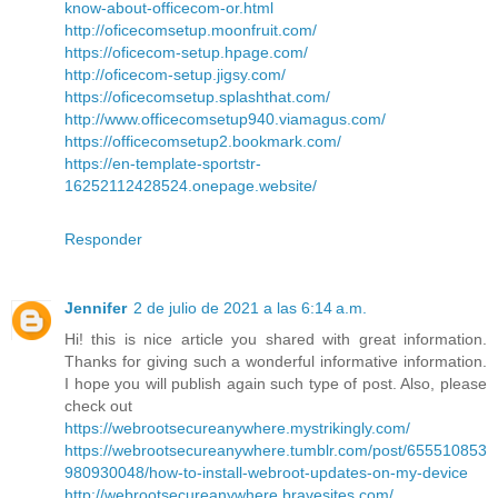
know-about-officecom-or.html
http://oficecomsetup.moonfruit.com/
https://oficecom-setup.hpage.com/
http://oficecom-setup.jigsy.com/
https://oficecomsetup.splashthat.com/
http://www.officecomsetup940.viamagus.com/
https://officecomsetup2.bookmark.com/
https://en-template-sportstr-
16252112428524.onepage.website/
Responder
Jennifer
2 de julio de 2021 a las 6:14 a.m.
Hi! this is nice article you shared with great information.
Thanks for giving such a wonderful informative information.
I hope you will publish again such type of post. Also, please
check out
https://webrootsecureanywhere.mystrikingly.com/
https://webrootsecureanywhere.tumblr.com/post/655510853
980930048/how-to-install-webroot-updates-on-my-device
http://webrootsecureanywhere.bravesites.com/