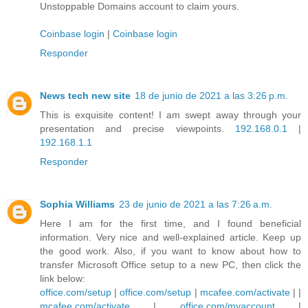
Unstoppable Domains account to claim yours.
Coinbase login
|
Coinbase login
Responder
News tech new site
18 de junio de 2021 a las 3:26 p.m.
This is exquisite content! I am swept away through your
presentation and precise viewpoints.
192.168.0.1
|
192.168.1.1
Responder
Sophia Williams
23 de junio de 2021 a las 7:26 a.m.
Here I am for the first time, and I found beneficial
information. Very nice and well-explained article. Keep up
the good work. Also, if you want to know about how to
transfer Microsoft Office setup to a new PC, then click the
link below:
office.com/setup
|
office.com/setup
|
mcafee.com/activate
| |
mcafee.com/activate
|
office.com/myaccount
|