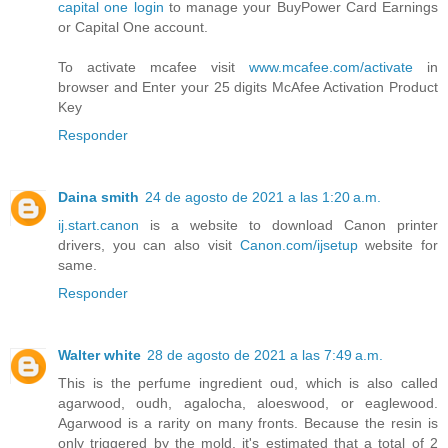
capital one login
to manage your BuyPower Card Earnings
or Capital One account.
To activate mcafee visit
www.mcafee.com/activate
in
browser and Enter your 25 digits McAfee Activation Product
Key
Responder
Daina smith
24 de agosto de 2021 a las 1:20 a.m.
ij.start.canon
is a website to download Canon printer
drivers, you can also visit
Canon.com/ijsetup
website for
same.
Responder
Walter white
28 de agosto de 2021 a las 7:49 a.m.
This is the perfume ingredient oud, which is also called
agarwood, oudh, agalocha, aloeswood, or eaglewood.
Agarwood is a rarity on many fronts. Because the resin is
only triggered by the mold, it's estimated that a total of 2