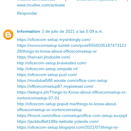
www.mcafee.com/activate
Responder
Information
2 de julio de 2021 a las 5:09 a.m.
https://oficecom-setup.mystrikingly.com/
https://nooncomsetup.tumblr.com/post/6555035187473121
28/things-to-know-about-officecomsetup-or
https://herrain.jimdosite.com/
http://oficecom-setup.bravesites.com/
http://oficecom-setup.simpsite.nl/
https://oficecom-setup.puzl.com/
https://modobal588.wixsite.com/office-com-setup
https://officecomsetup87.mypixieset.com/
https://telegra.ph/Things-to-Know-about-officecomsetup-or-
nortoncomsetup-07-01
http://oficecom-setup.populr.me/things-to-know-about-
officecomsetup-or-nortoncomsetup
https://froont.com/office-comsetup/office-com-setup-euzjvpf
https://jackbuffett188s-website.yolasite.com/
https://oficecom-setup.blogspot.com/2021/07/things-to-