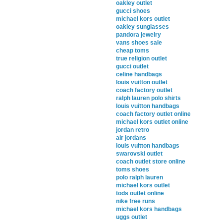
oakley outlet
gucci shoes
michael kors outlet
oakley sunglasses
pandora jewelry
vans shoes sale
cheap toms
true religion outlet
gucci outlet
celine handbags
louis vuitton outlet
coach factory outlet
ralph lauren polo shirts
louis vuitton handbags
coach factory outlet online
michael kors outlet online
jordan retro
air jordans
louis vuitton handbags
swarovski outlet
coach outlet store online
toms shoes
polo ralph lauren
michael kors outlet
tods outlet online
nike free runs
michael kors handbags
uggs outlet