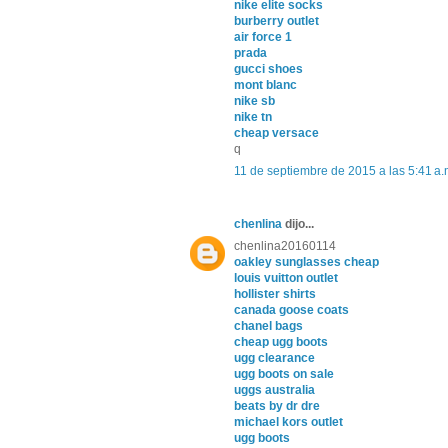
nike elite socks
burberry outlet
air force 1
prada
gucci shoes
mont blanc
nike sb
nike tn
cheap versace
q
11 de septiembre de 2015 a las 5:41 a.
chenlina
dijo...
chenlina20160114
oakley sunglasses cheap
louis vuitton outlet
hollister shirts
canada goose coats
chanel bags
cheap ugg boots
ugg clearance
ugg boots on sale
uggs australia
beats by dr dre
michael kors outlet
ugg boots