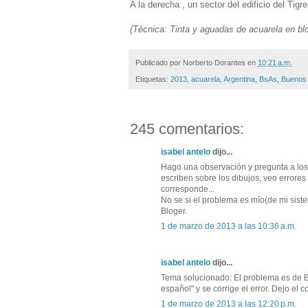
A la derecha , un sector del edificio del Ti
(Técnica: Tinta y aguadas de acuarela en bl
Publicado por
Norberto Dorantes
en
10:21 a.m.
Etiquetas:
2013
,
acuarela
,
Argentina
,
BsAs
,
Buenos 
245 comentarios:
isabel antelo
dijo...
Hago una observación y pregunta a los 
escriben sobre los dibujos, veo errore
corresponde...
No se si el problema es mío(de mi siste
Bloger.
1 de marzo de 2013 a las 10:36 a.m.
isabel antelo
dijo...
Tema solucionado: El problema es de Bl
español" y se corrige el error. Dejo el co
1 de marzo de 2013 a las 12:20 p.m.