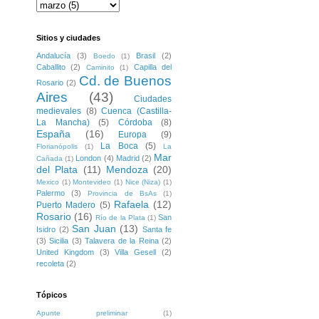
Sitios y ciudades
Andalucía
(3)
Brasil
(2)
Boedo
(1)
Caballito
(2)
Capilla del
Caminito
(1)
Cd. de Buenos
Rosario
(2)
Aires
(43)
Ciudades
medievales
(8)
Cuenca (Castilla-
La Mancha)
(5)
Córdoba
(8)
España
(16)
Europa
(9)
La Boca
(5)
Florianópolis
(1)
La
Mar
London
(4)
Madrid
(2)
Cañada
(1)
del Plata
(11)
Mendoza
(20)
Mexico
(1)
Montevideo
(1)
Nice (Niza)
(1)
Palermo
(3)
Provincia de BsAs
(1)
Rafaela
(12)
Puerto Madero
(5)
Rosario
(16)
San
Río de la Plata
(1)
San Juan
(13)
Isidro
(2)
Santa fe
(3)
Sicilia
(3)
Talavera de la Reina
(2)
United Kingdom
(3)
Villa Gesell
(2)
recoleta
(2)
Tópicos
Apunte preliminar
(1)