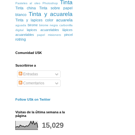
Tinta
Pasteles al oleo
Photoshop
Tinta china
Tinta sobre papel
Tinta y acuarela
blanco
acuarela
Tinta y lapices color
birome
aguada
birome negra
carbonilla
lapices acuarelables
lápices
digital
acuarelables
pincel
papel misionero
rotring
Comunidad USK
Suscribirse a
Entradas
Comentarios
Follow USk on Twitter
Visitas de la última semana a la
página
15,029