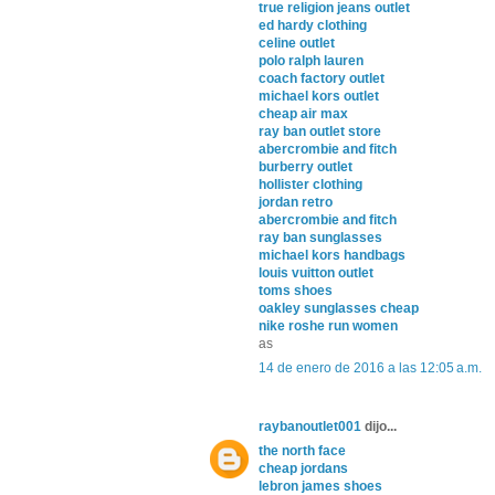
true religion jeans outlet
ed hardy clothing
celine outlet
polo ralph lauren
coach factory outlet
michael kors outlet
cheap air max
ray ban outlet store
abercrombie and fitch
burberry outlet
hollister clothing
jordan retro
abercrombie and fitch
ray ban sunglasses
michael kors handbags
louis vuitton outlet
toms shoes
oakley sunglasses cheap
nike roshe run women
as
14 de enero de 2016 a las 12:05 a.m.
raybanoutlet001
dijo...
the north face
cheap jordans
lebron james shoes