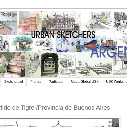
Sketchcrawl
Prensa
Participar
Mapa Global USK
USK Worksh
rtido de Tigre /Provincia de Buenos Aires