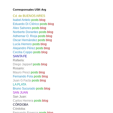
Corresponsales USK-Arg
Cd. de BUENOS AIRES
Isabel Antelo
posts
blog
Eduardo Di Clérico
posts
blog
Alex Sahores
posts
blog
Norberto Dorantes
posts
blog
Adhemar O. Rioja
posts
blog
Oscar Hernández
posts
blog
Lucía Herrero
posts
blog
Alejandro Pérez
posts
blog
Cecilia Coppo
posts
blog
SANTA FE
Rafaela:
Diego Jappert
posts
blog
Rosario:
Mauro Pesci
posts
blog
Fernando Fola
posts
blog
Juan G Facta
posts
blog
LA PLATA
Bruno Sucurado
posts
blog
SAN JUAN
San Juan:
Carlos Herrera
posts
blog
CÓRDOBA
Córdoba:
Fernando Fraenza
posts
blog