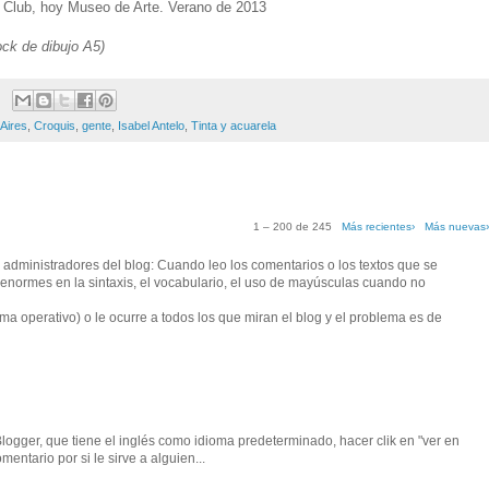
gre Club, hoy Museo de Arte. Verano de 2013
ock de dibujo A5)
Aires
,
Croquis
,
gente
,
Isabel Antelo
,
Tinta y acuarela
1 – 200 de 245
Más recientes›
Más nuevas
administradores del blog: Cuando leo los comentarios o los textos que se
s enormes en la sintaxis, el vocabulario, el uso de mayúsculas cuando no
ma operativo) o le ocurre a todos los que miran el blog y el problema es de
ogger, que tiene el inglés como idioma predeterminado, hacer clik en "ver en
mentario por si le sirve a alguien...