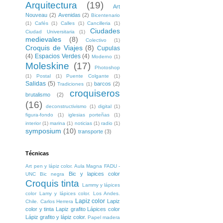
Arquitectura
(19)
Art
Nouveau
(2)
Avenidas
(2)
Bicentenario
(1)
Cafés
(1)
Calles
(1)
Cancilleria
(1)
Ciudades
Ciudad Universitaria
(1)
medievales
(8)
Colectivo
(1)
Croquis de Viajes
(8)
Cupulas
(4)
Espacios Verdes
(4)
Moderno
(1)
Moleskine
(17)
Photoshop
(1)
Postal
(1)
Puente Colgante
(1)
Salidas
(5)
barcos
(2)
Tradiciones
(1)
croquiseros
brutalismo
(2)
(16)
deconstructivismo
(1)
digital
(1)
figura-fondo
(1)
iglesias porteñas
(1)
interior
(1)
marina
(1)
noticias
(1)
radio
(1)
symposium
(10)
transporte
(3)
Técnicas
Art pen y lápiz color. Aula Magna FADU -
Bic y lapices color
UNC
Bic negra
Croquis tinta
Lammy y lápices
color
Lamy y lápices color. Los Andes.
Lapiz color
Lapiz
Chile. Carlos Herrera
color y tinta
Lapiz grafito
Lápices color
Lápiz grafito y lápiz color.
Papel madera