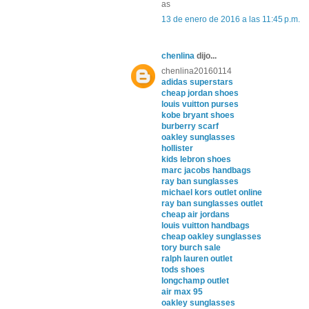
as
13 de enero de 2016 a las 11:45 p.m.
chenlina
dijo...
chenlina20160114
adidas superstars
cheap jordan shoes
louis vuitton purses
kobe bryant shoes
burberry scarf
oakley sunglasses
hollister
kids lebron shoes
marc jacobs handbags
ray ban sunglasses
michael kors outlet online
ray ban sunglasses outlet
cheap air jordans
louis vuitton handbags
cheap oakley sunglasses
tory burch sale
ralph lauren outlet
tods shoes
longchamp outlet
air max 95
oakley sunglasses