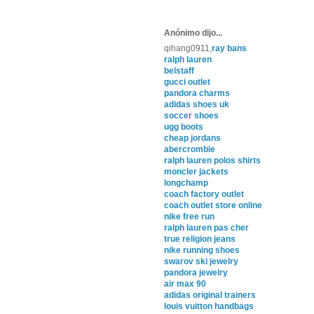
Anónimo dijo...
qihang0911,
ray bans
ralph lauren
belstaff
gucci outlet
pandora charms
adidas shoes uk
soccer shoes
ugg boots
cheap jordans
abercrombie
ralph lauren polos shirts
moncler jackets
longchamp
coach factory outlet
coach outlet store online
nike free run
ralph lauren pas cher
true religion jeans
nike running shoes
swarov ski jewelry
pandora jewelry
air max 90
adidas original trainers
louis vuitton handbags