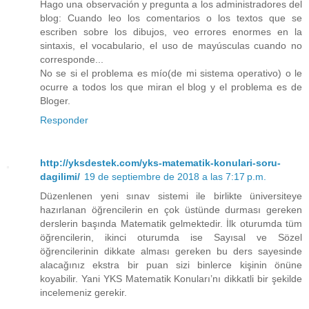
Hago una observación y pregunta a los administradores del
blog: Cuando leo los comentarios o los textos que se
escriben sobre los dibujos, veo errores enormes en la
sintaxis, el vocabulario, el uso de mayúsculas cuando no
corresponde...
No se si el problema es mío(de mi sistema operativo) o le
ocurre a todos los que miran el blog y el problema es de
Bloger.
Responder
http://yksdestek.com/yks-matematik-konulari-soru-
dagilimi/
19 de septiembre de 2018 a las 7:17 p.m.
Düzenlenen yeni sınav sistemi ile birlikte üniversiteye
hazırlanan öğrencilerin en çok üstünde durması gereken
derslerin başında Matematik gelmektedir. İlk oturumda tüm
öğrencilerin, ikinci oturumda ise Sayısal ve Sözel
öğrencilerinin dikkate alması gereken bu ders sayesinde
alacağınız ekstra bir puan sizi binlerce kişinin önüne
koyabilir. Yani YKS Matematik Konuları’nı dikkatli bir şekilde
incelemeniz gerekir.