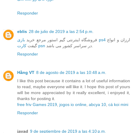
Responder
eblis
28 de julio de 2019 a las 2:54 p.m.
ارزان و انواع
بازی ps4
فروشگاه اینترنتی گیم استور مرجع خرید
در سراسر کشور می باشد.
کارت psn
گیفت
Responder
Hằng VT
8 de agosto de 2019 a las 10:48 a.m.
I like this post because it contains a lot of useful information
to read, maybe everyone will like it. I hope this post of yours
will be more appreciated by it really excellent, i enjoyed it,
thanks for posting it.
free friv Games 2019
,
jogos io online
,
abcya 10
,
cá koi mini
Responder
javad
9 de septiembre de 2019 a las 4:10 p.m.