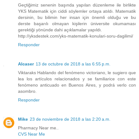
Geçtiğimiz senenin başında yapılan düzenleme ile birlikte
YKS Matematik için ciddi söylemler ortaya atıldı. Matematik
dersinin, bu bilimin her insan için önemli olduğu ve bu
derste başarılı olmayan kişilerin üniversite okumaması
gerektiği yönünde dahi açıklamalar yapıldı.
http://yksdestek.com/yks-matematik-konulari-soru-dagilimi/
Responder
Alcaser
13 de octubre de 2018 a las 6:55 p.m.
Viktaraks Hablando del fenómeno victoriano, le sugiero que
lea los artículos relacionados y se familiarice con este
fenómeno anticuado en Buenos Aires, y podrá verlo con
asombro.
Responder
Mike
23 de noviembre de 2018 a las 2:20 a.m.
Pharmacy Near me..
CVS Near Me