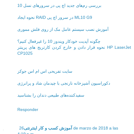
بررسی رم‌های جدید اچ پی در سرورهای نسل 10
نحوه ایجاد RAID در سرور اچ پی ML10 G9
آموزش نصب سیستم عامل مک از روی فلش مموری
چگونه آپدیت خودکار ویندوز 10 را غیرفعال کنیم؟
نحوه قرار دادن و خارج کردن کارتریج های پرینتر HP LaserJet
CP1025
سایت تفریحی اس ام اس جوکز
دکوراسیون آشپزخانه نارنجی با چیدمان شاد و پرانرژی
سفیدکننده‌های طبیعی دندان را بشناسید
Responder
26 de marzo de 2018 a las
آموزش کسب و کار اینترنتی