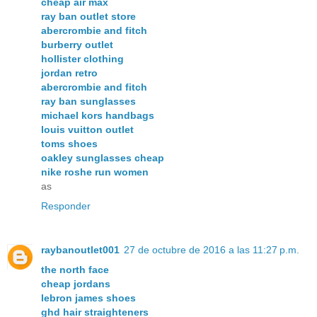
cheap air max
ray ban outlet store
abercrombie and fitch
burberry outlet
hollister clothing
jordan retro
abercrombie and fitch
ray ban sunglasses
michael kors handbags
louis vuitton outlet
toms shoes
oakley sunglasses cheap
nike roshe run women
as
Responder
raybanoutlet001
27 de octubre de 2016 a las 11:27 p.m.
the north face
cheap jordans
lebron james shoes
ghd hair straighteners