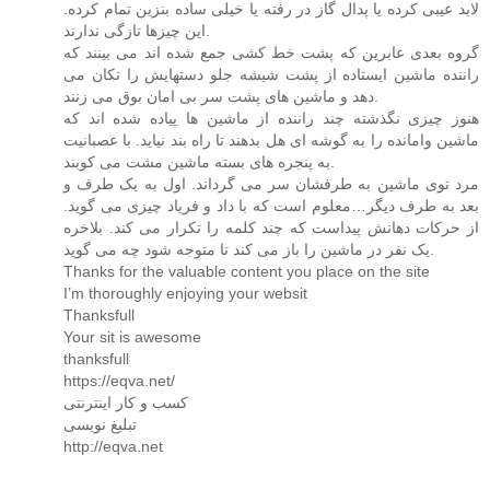
لابد عیبی کرده یا پدال گاز در رفته یا خیلی ساده بنزین تمام کرده.
این چیزها تازگی ندارند.
گروه بعدی عابرین که پشت خط کشی جمع شده اند می بینند که
راننده ماشین ایستاده از پشت شیشه جلو دستهایش را تکان می
دهد و ماشین های پشت سر بی امان بوق می زنند.
هنوز چیزی نگذشته چند راننده از ماشین ها پیاده شده اند که
ماشین وامانده را به گوشه ای هل بدهند تا راه بند نیاید. با عصبانیت
به پنجره های بسته ماشین مشت می کوبند.
مرد توی ماشین به طرفشان سر می گرداند. اول به یک طرف و
بعد به طرف دیگر…معلوم است که با داد و فریاد چیزی می گوید.
از حرکات دهانش پیداست که چند کلمه را تکرار می کند. بلاخره
یک نفر در ماشین را باز می کند تا متوجه شود چه می گوید.
Thanks for the valuable content you place on the site
I’m thoroughly enjoying your websit
Thanksfull
Your sit is awesome
thanksfull
https://eqva.net/
کسب و کار اینترنتی
تبلیغ نویسی
http://eqva.net