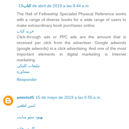
کتاب
19 de abril de 2019 a las 8:44 a.m.
The Hall of Fellowship Specialist Physical Reference works
with a range of diverse books for a wide range of users to
make extraordinary book purchases online.
خرید کتاب
Click-through ads or PPC ads are the amount that is
received per click from the advertiser. Google adwords
(google adwords) is a click advertising. And one of the most
important elements in digital marketing is Internet
marketing.
تبلیغات کلیکی
مشاوره
Responder
aminlotfi
15 de mayo de 2019 a las 6:55 a.m.
امين لطفي
بهبود سئو سایت
کار در خانه