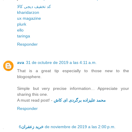
کد تخفیف دیجی کالا
kharidarzon
ux magazine
plurk
ello
taringa
Responder
ava
31 de octubre de 2019 a las 4:11 a.m.
That is a great tip especially to those new to the
blogosphere.
Simple but very precise information… Appreciate your
sharing this one.
A must read post! -
محمد علیزاده برگردی ای کاش
Responder
خرید زعفران
6 de noviembre de 2019 a las 2:00 p.m.