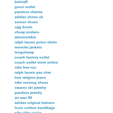
belstaff
gucci outlet
pandora charms
adidas shoes uk
soccer shoes
ugg boots
cheap jordans
abercrombie
ralph lauren polos shirts
moncler jackets
longchamp
coach factory outlet
coach outlet store online
nike free run
ralph lauren pas cher
true religion jeans
nike running shoes
swarov ski jewelry
pandora jewelry
air max 90
adidas original trainers
louis vuitton handbags
nike elite socks