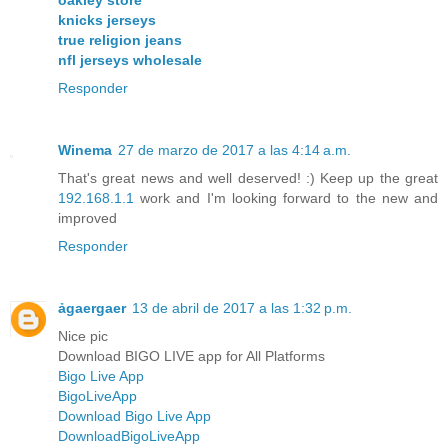
oakley store
knicks jerseys
true religion jeans
nfl jerseys wholesale
Responder
Winema
27 de marzo de 2017 a las 4:14 a.m.
That's great news and well deserved! :) Keep up the great
192.168.1.1
work and I'm looking forward to the new and
improved
Responder
ảgaergaer
13 de abril de 2017 a las 1:32 p.m.
Nice pic
Download BIGO LIVE app for All Platforms
Bigo Live App
BigoLiveApp
Download Bigo Live App
DownloadBigoLiveApp