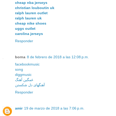
cheap nba jerseys
christian louboutin uk
ralph lauren outlet
ralph lauren uk
cheap nike shoes
uggs outlet
carolina jerseys
Responder
borna
8 de febrero de 2018 a las 12:08 p.m.
facebookmusic
song
diggmusic
غمگین آهنگ
آهنگهای دل شکستن
Responder
amir
19 de marzo de 2018 a las 7:06 p.m.