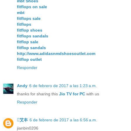
mbt Shoes
fitflops on sale
mbt
fitflops sale
fitflops
fitflop shoes
fitflops sandals
fitflop sale
fitflop sandals
http://www.adidasnmdshoesoutlet.com
fitflop outlet
Responder
Andy
6 de febrero de 2017 a las 1:23 a.m.
thanks for sharing this
Jio TV for PC
with us
Responder
艾丰
6 de febrero de 2017 a las 6:56 a.m.
jianbin0206