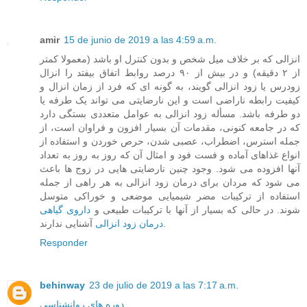
amir
15 de junio de 2019 a las 4:59 a.m.
انزالی که بر خلاف میل شخص و بدون کنترل او باشد (معمولا کمتر
از ۲ دقیقه) و در بیش از ۹۰ درصد روابط اتفاق بیفتد را انزال
زودرس یا زود انزالی گویند، به گونه ای که فرد از زمان انزال و
کیفیت رابطه ناراضی است و این نارضایتی می تواند یک طرفه یا
دو طرفه باشد. مسأله زود انزالی به عوامل متعددی بستگی دارد
که در جامعه کنونی، مقدمات آن بسیار افزون و فراوان است، از
جمله استرس، اضطراب، عصبی شدن، حرص خوردن و استفاده از
انواع غذاهای آماده و فست فود و امثال آن که روز به روز به تعداد
آنها افزوده می شود. وجود چنین نارضایتی هایی در زوج ها باعث
می شود که مردان برای درمان زود انزالی به هر راهی از جمله
استفاده از ترکیبات مضر شیمیایی موضعی و خوراکی متوسل
شوند. در حالی که بسیار از آنها با ترکیبات طبیعی و
داروی گیاهی
آشنایی ندارند.
درمان زود انزالی
Responder
behinway
23 de julio de 2019 a las 7:17 a.m.
دوره های روانشناسی