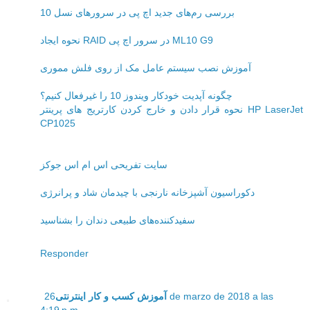
بررسی رم‌های جدید اچ پی در سرورهای نسل 10
نحوه ایجاد RAID در سرور اچ پی ML10 G9
آموزش نصب سیستم عامل مک از روی فلش مموری
چگونه آپدیت خودکار ویندوز 10 را غیرفعال کنیم؟
نحوه قرار دادن و خارج کردن کارتریج های پرینتر HP LaserJet
CP1025
سایت تفریحی اس ام اس جوکز
دکوراسیون آشپزخانه نارنجی با چیدمان شاد و پرانرژی
سفیدکننده‌های طبیعی دندان را بشناسید
Responder
26 de marzo de 2018 a las
آموزش کسب و کار اینترنتی