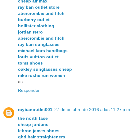
cheap air max
ray ban outlet store
abercrombie and fitch
burberry outlet
hollister clothing
jordan retro
abercrombie and fitch
ray ban sunglasses
michael kors handbags
louis vuitton outlet
toms shoes
oakley sunglasses cheap
nike roshe run women
as
Responder
raybanoutlet001
27 de octubre de 2016 a las 11:27 p.m.
the north face
cheap jordans
lebron james shoes
ghd hair straighteners