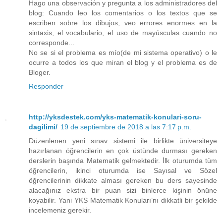
Hago una observación y pregunta a los administradores del
blog: Cuando leo los comentarios o los textos que se
escriben sobre los dibujos, veo errores enormes en la
sintaxis, el vocabulario, el uso de mayúsculas cuando no
corresponde...
No se si el problema es mío(de mi sistema operativo) o le
ocurre a todos los que miran el blog y el problema es de
Bloger.
Responder
http://yksdestek.com/yks-matematik-konulari-soru-
dagilimi/
19 de septiembre de 2018 a las 7:17 p.m.
Düzenlenen yeni sınav sistemi ile birlikte üniversiteye
hazırlanan öğrencilerin en çok üstünde durması gereken
derslerin başında Matematik gelmektedir. İlk oturumda tüm
öğrencilerin, ikinci oturumda ise Sayısal ve Sözel
öğrencilerinin dikkate alması gereken bu ders sayesinde
alacağınız ekstra bir puan sizi binlerce kişinin önüne
koyabilir. Yani YKS Matematik Konuları’nı dikkatli bir şekilde
incelemeniz gerekir.