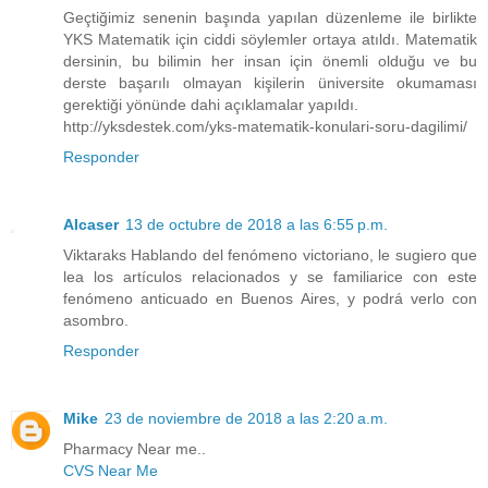
Geçtiğimiz senenin başında yapılan düzenleme ile birlikte
YKS Matematik için ciddi söylemler ortaya atıldı. Matematik
dersinin, bu bilimin her insan için önemli olduğu ve bu
derste başarılı olmayan kişilerin üniversite okumaması
gerektiği yönünde dahi açıklamalar yapıldı.
http://yksdestek.com/yks-matematik-konulari-soru-dagilimi/
Responder
Alcaser
13 de octubre de 2018 a las 6:55 p.m.
Viktaraks Hablando del fenómeno victoriano, le sugiero que
lea los artículos relacionados y se familiarice con este
fenómeno anticuado en Buenos Aires, y podrá verlo con
asombro.
Responder
Mike
23 de noviembre de 2018 a las 2:20 a.m.
Pharmacy Near me..
CVS Near Me