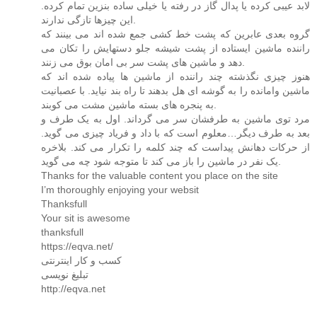
لابد عیبی کرده یا پدال گاز در رفته یا خیلی ساده بنزین تمام کرده.
این چیزها تازگی ندارند.
گروه بعدی عابرین که پشت خط کشی جمع شده اند می بینند که
راننده ماشین ایستاده از پشت شیشه جلو دستهایش را تکان می
دهد و ماشین های پشت سر بی امان بوق می زنند.
هنوز چیزی نگذشته چند راننده از ماشین ها پیاده شده اند که
ماشین وامانده را به گوشه ای هل بدهند تا راه بند نیاید. با عصبانیت
به پنجره های بسته ماشین مشت می کوبند.
مرد توی ماشین به طرفشان سر می گرداند. اول به یک طرف و
بعد به طرف دیگر…معلوم است که با داد و فریاد چیزی می گوید.
از حرکات دهانش پیداست که چند کلمه را تکرار می کند. بلاخره
یک نفر در ماشین را باز می کند تا متوجه شود چه می گوید.
Thanks for the valuable content you place on the site
I’m thoroughly enjoying your websit
Thanksfull
Your sit is awesome
thanksfull
https://eqva.net/
کسب و کار اینترنتی
تبلیغ نویسی
http://eqva.net