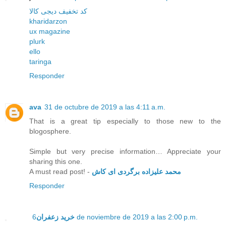
کد تخفیف دیجی کالا
kharidarzon
ux magazine
plurk
ello
taringa
Responder
ava
31 de octubre de 2019 a las 4:11 a.m.
That is a great tip especially to those new to the
blogosphere.
Simple but very precise information… Appreciate your
sharing this one.
A must read post! -
محمد علیزاده برگردی ای کاش
Responder
خرید زعفران
6 de noviembre de 2019 a las 2:00 p.m.