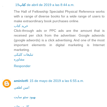
کتاب
19 de abril de 2019 a las 8:44 a.m.
The Hall of Fellowship Specialist Physical Reference works
with a range of diverse books for a wide range of users to
make extraordinary book purchases online.
خرید کتاب
Click-through ads or PPC ads are the amount that is
received per click from the advertiser. Google adwords
(google adwords) is a click advertising. And one of the most
important elements in digital marketing is Internet
marketing.
تبلیغات کلیکی
مشاوره
Responder
aminlotfi
15 de mayo de 2019 a las 6:55 a.m.
امين لطفي
بهبود سئو سایت
کار در خانه