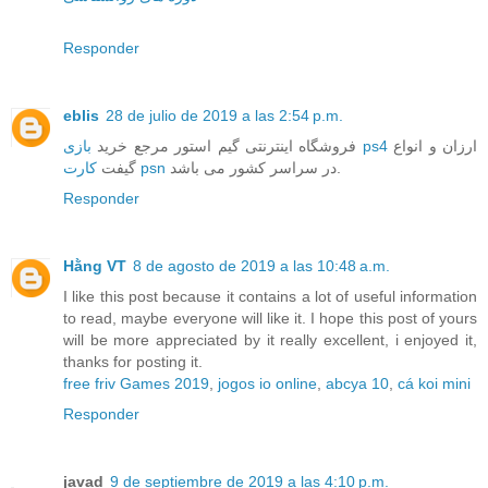
Responder
eblis
28 de julio de 2019 a las 2:54 p.m.
ارزان و انواع
بازی ps4
فروشگاه اینترنتی گیم استور مرجع خرید
در سراسر کشور می باشد.
کارت psn
گیفت
Responder
Hằng VT
8 de agosto de 2019 a las 10:48 a.m.
I like this post because it contains a lot of useful information
to read, maybe everyone will like it. I hope this post of yours
will be more appreciated by it really excellent, i enjoyed it,
thanks for posting it.
free friv Games 2019
,
jogos io online
,
abcya 10
,
cá koi mini
Responder
javad
9 de septiembre de 2019 a las 4:10 p.m.