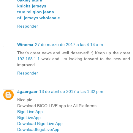
oakley store
knicks jerseys
true religion jeans
nfl jerseys wholesale
Responder
Winema
27 de marzo de 2017 a las 4:14 a.m.
That's great news and well deserved! :) Keep up the great
192.168.1.1
work and I'm looking forward to the new and
improved
Responder
ảgaergaer
13 de abril de 2017 a las 1:32 p.m.
Nice pic
Download BIGO LIVE app for All Platforms
Bigo Live App
BigoLiveApp
Download Bigo Live App
DownloadBigoLiveApp