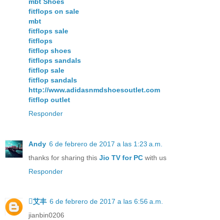
mbt Shoes
fitflops on sale
mbt
fitflops sale
fitflops
fitflop shoes
fitflops sandals
fitflop sale
fitflop sandals
http://www.adidasnmdshoesoutlet.com
fitflop outlet
Responder
Andy
6 de febrero de 2017 a las 1:23 a.m.
thanks for sharing this
Jio TV for PC
with us
Responder
艾丰
6 de febrero de 2017 a las 6:56 a.m.
jianbin0206