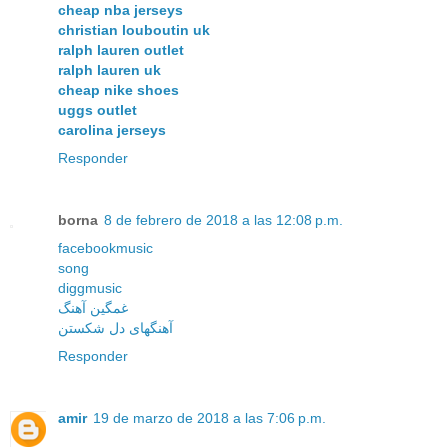
cheap nba jerseys
christian louboutin uk
ralph lauren outlet
ralph lauren uk
cheap nike shoes
uggs outlet
carolina jerseys
Responder
borna
8 de febrero de 2018 a las 12:08 p.m.
facebookmusic
song
diggmusic
غمگین آهنگ
آهنگهای دل شکستن
Responder
amir
19 de marzo de 2018 a las 7:06 p.m.