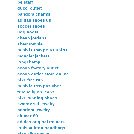
belstaff
gucci outlet
pandora charms
adidas shoes uk
soccer shoes
ugg boots
cheap jordans
abercrombie
ralph lauren polos shirts
moncler jackets
longchamp
coach factory outlet
coach outlet store online
nike free run
ralph lauren pas cher
true religion jeans
nike running shoes
swarov ski jewelry
pandora jewelry
air max 90
adidas original trainers
louis vuitton handbags
nike elite socks