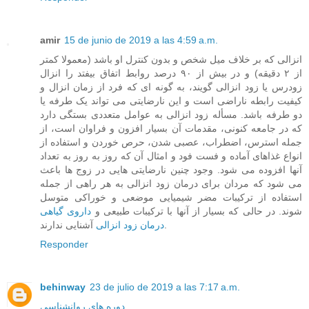
amir
15 de junio de 2019 a las 4:59 a.m.
انزالی که بر خلاف میل شخص و بدون کنترل او باشد (معمولا کمتر
از ۲ دقیقه) و در بیش از ۹۰ درصد روابط اتفاق بیفتد را انزال
زودرس یا زود انزالی گویند، به گونه ای که فرد از زمان انزال و
کیفیت رابطه ناراضی است و این نارضایتی می تواند یک طرفه یا
دو طرفه باشد. مسأله زود انزالی به عوامل متعددی بستگی دارد
که در جامعه کنونی، مقدمات آن بسیار افزون و فراوان است، از
جمله استرس، اضطراب، عصبی شدن، حرص خوردن و استفاده از
انواع غذاهای آماده و فست فود و امثال آن که روز به روز به تعداد
آنها افزوده می شود. وجود چنین نارضایتی هایی در زوج ها باعث
می شود که مردان برای درمان زود انزالی به هر راهی از جمله
استفاده از ترکیبات مضر شیمیایی موضعی و خوراکی متوسل
شوند. در حالی که بسیار از آنها با ترکیبات طبیعی و
داروی گیاهی
آشنایی ندارند.
درمان زود انزالی
Responder
behinway
23 de julio de 2019 a las 7:17 a.m.
دوره های روانشناسی