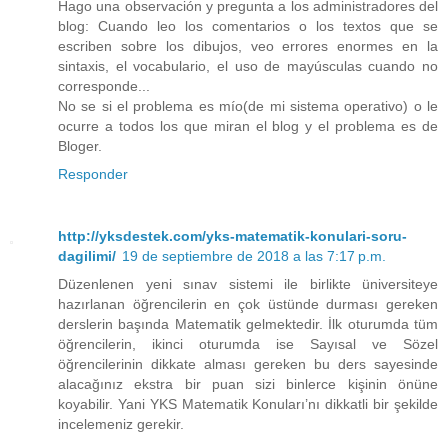
Hago una observación y pregunta a los administradores del
blog: Cuando leo los comentarios o los textos que se
escriben sobre los dibujos, veo errores enormes en la
sintaxis, el vocabulario, el uso de mayúsculas cuando no
corresponde...
No se si el problema es mío(de mi sistema operativo) o le
ocurre a todos los que miran el blog y el problema es de
Bloger.
Responder
http://yksdestek.com/yks-matematik-konulari-soru-
dagilimi/
19 de septiembre de 2018 a las 7:17 p.m.
Düzenlenen yeni sınav sistemi ile birlikte üniversiteye
hazırlanan öğrencilerin en çok üstünde durması gereken
derslerin başında Matematik gelmektedir. İlk oturumda tüm
öğrencilerin, ikinci oturumda ise Sayısal ve Sözel
öğrencilerinin dikkate alması gereken bu ders sayesinde
alacağınız ekstra bir puan sizi binlerce kişinin önüne
koyabilir. Yani YKS Matematik Konuları’nı dikkatli bir şekilde
incelemeniz gerekir.