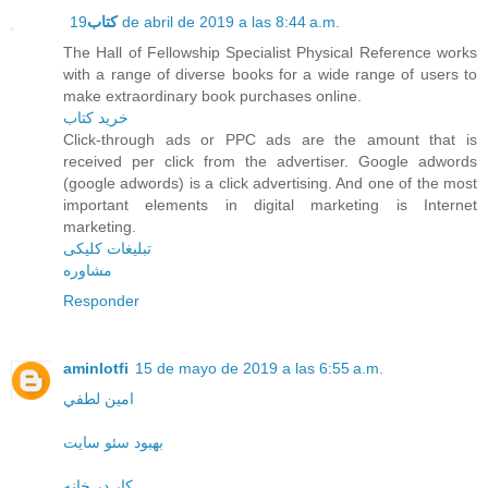
کتاب
19 de abril de 2019 a las 8:44 a.m.
The Hall of Fellowship Specialist Physical Reference works
with a range of diverse books for a wide range of users to
make extraordinary book purchases online.
خرید کتاب
Click-through ads or PPC ads are the amount that is
received per click from the advertiser. Google adwords
(google adwords) is a click advertising. And one of the most
important elements in digital marketing is Internet
marketing.
تبلیغات کلیکی
مشاوره
Responder
aminlotfi
15 de mayo de 2019 a las 6:55 a.m.
امين لطفي
بهبود سئو سایت
کار در خانه