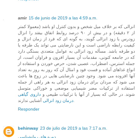
amir
15 de junio de 2019 a las 4:59 a.m.
انزالی که بر خلاف میل شخص و بدون کنترل او باشد (معمولا کمتر
از ۲ دقیقه) و در بیش از ۹۰ درصد روابط اتفاق بیفتد را انزال
زودرس یا زود انزالی گویند، به گونه ای که فرد از زمان انزال و
کیفیت رابطه ناراضی است و این نارضایتی می تواند یک طرفه یا
دو طرفه باشد. مسأله زود انزالی به عوامل متعددی بستگی دارد
که در جامعه کنونی، مقدمات آن بسیار افزون و فراوان است، از
جمله استرس، اضطراب، عصبی شدن، حرص خوردن و استفاده از
انواع غذاهای آماده و فست فود و امثال آن که روز به روز به تعداد
آنها افزوده می شود. وجود چنین نارضایتی هایی در زوج ها باعث
می شود که مردان برای درمان زود انزالی به هر راهی از جمله
استفاده از ترکیبات مضر شیمیایی موضعی و خوراکی متوسل
شوند. در حالی که بسیار از آنها با ترکیبات طبیعی و
داروی گیاهی
آشنایی ندارند.
درمان زود انزالی
Responder
behinway
23 de julio de 2019 a las 7:17 a.m.
دوره های روانشناسی