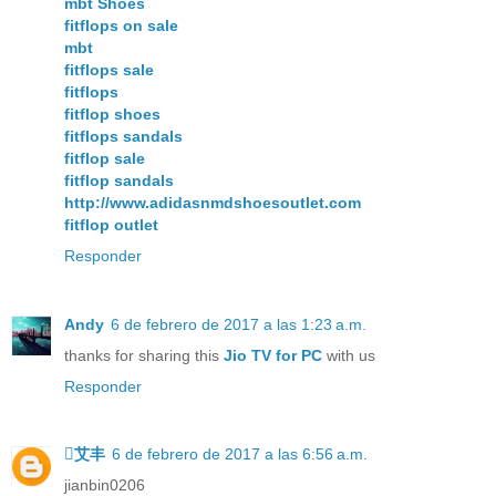
mbt Shoes
fitflops on sale
mbt
fitflops sale
fitflops
fitflop shoes
fitflops sandals
fitflop sale
fitflop sandals
http://www.adidasnmdshoesoutlet.com
fitflop outlet
Responder
Andy
6 de febrero de 2017 a las 1:23 a.m.
thanks for sharing this
Jio TV for PC
with us
Responder
艾丰
6 de febrero de 2017 a las 6:56 a.m.
jianbin0206