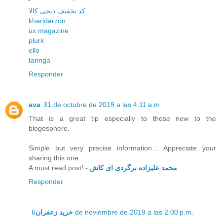
کد تخفیف دیجی کالا
kharidarzon
ux magazine
plurk
ello
taringa
Responder
ava
31 de octubre de 2019 a las 4:11 a.m.
That is a great tip especially to those new to the
blogosphere.
Simple but very precise information… Appreciate your
sharing this one.
A must read post! -
محمد علیزاده برگردی ای کاش
Responder
خرید زعفران
6 de noviembre de 2019 a las 2:00 p.m.