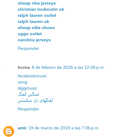
cheap nba jerseys
christian louboutin uk
ralph lauren outlet
ralph lauren uk
cheap nike shoes
uggs outlet
carolina jerseys
Responder
borna
8 de febrero de 2018 a las 12:08 p.m.
facebookmusic
song
diggmusic
غمگین آهنگ
آهنگهای دل شکستن
Responder
amir
19 de marzo de 2018 a las 7:06 p.m.