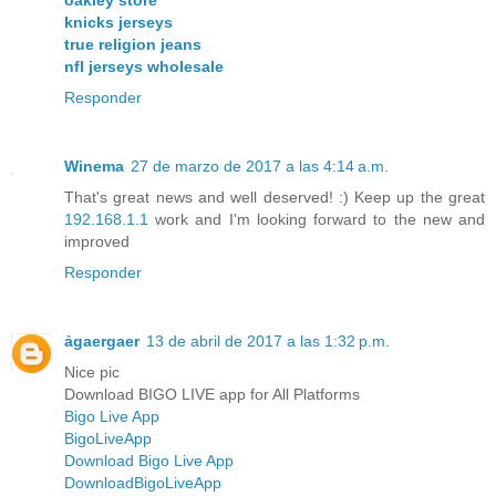
oakley store
knicks jerseys
true religion jeans
nfl jerseys wholesale
Responder
Winema
27 de marzo de 2017 a las 4:14 a.m.
That's great news and well deserved! :) Keep up the great
192.168.1.1
work and I'm looking forward to the new and
improved
Responder
ảgaergaer
13 de abril de 2017 a las 1:32 p.m.
Nice pic
Download BIGO LIVE app for All Platforms
Bigo Live App
BigoLiveApp
Download Bigo Live App
DownloadBigoLiveApp