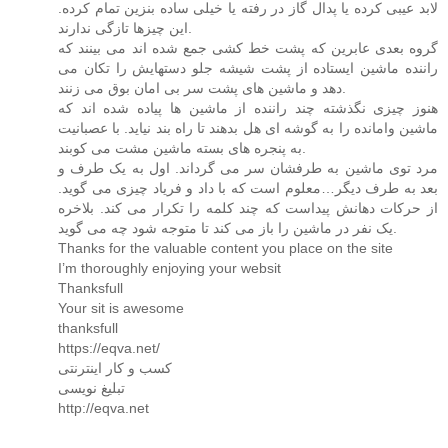
لابد عیبی کرده یا پدال گاز در رفته یا خیلی ساده بنزین تمام کرده.
این چیزها تازگی ندارند.
گروه بعدی عابرین که پشت خط کشی جمع شده اند می بینند که
راننده ماشین ایستاده از پشت شیشه جلو دستهایش را تکان می
دهد و ماشین های پشت سر بی امان بوق می زنند.
هنوز چیزی نگذشته چند راننده از ماشین ها پیاده شده اند که
ماشین وامانده را به گوشه ای هل بدهند تا راه بند نیاید. با عصبانیت
به پنجره های بسته ماشین مشت می کوبند.
مرد توی ماشین به طرفشان سر می گرداند. اول به یک طرف و
بعد به طرف دیگر…معلوم است که با داد و فریاد چیزی می گوید.
از حرکات دهانش پیداست که چند کلمه را تکرار می کند. بلاخره
یک نفر در ماشین را باز می کند تا متوجه شود چه می گوید.
Thanks for the valuable content you place on the site
I’m thoroughly enjoying your websit
Thanksfull
Your sit is awesome
thanksfull
https://eqva.net/
کسب و کار اینترنتی
تبلیغ نویسی
http://eqva.net