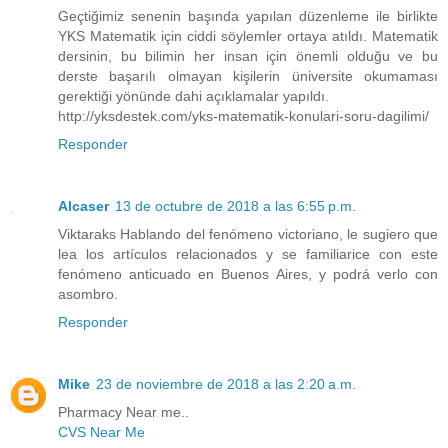
Geçtiğimiz senenin başında yapılan düzenleme ile birlikte
YKS Matematik için ciddi söylemler ortaya atıldı. Matematik
dersinin, bu bilimin her insan için önemli olduğu ve bu
derste başarılı olmayan kişilerin üniversite okumaması
gerektiği yönünde dahi açıklamalar yapıldı.
http://yksdestek.com/yks-matematik-konulari-soru-dagilimi/
Responder
Alcaser
13 de octubre de 2018 a las 6:55 p.m.
Viktaraks Hablando del fenómeno victoriano, le sugiero que
lea los artículos relacionados y se familiarice con este
fenómeno anticuado en Buenos Aires, y podrá verlo con
asombro.
Responder
Mike
23 de noviembre de 2018 a las 2:20 a.m.
Pharmacy Near me..
CVS Near Me