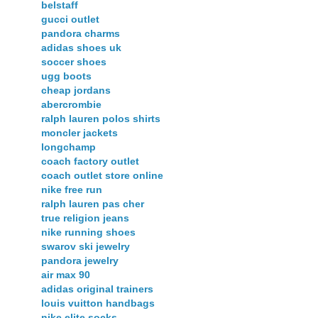
belstaff
gucci outlet
pandora charms
adidas shoes uk
soccer shoes
ugg boots
cheap jordans
abercrombie
ralph lauren polos shirts
moncler jackets
longchamp
coach factory outlet
coach outlet store online
nike free run
ralph lauren pas cher
true religion jeans
nike running shoes
swarov ski jewelry
pandora jewelry
air max 90
adidas original trainers
louis vuitton handbags
nike elite socks