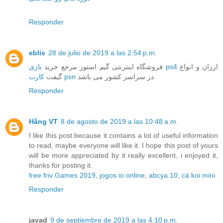
Responder
eblis
28 de julio de 2019 a las 2:54 p.m.
ارزان و انواع
بازی ps4
فروشگاه اینترنتی گیم استور مرجع خرید
در سراسر کشور می باشد.
کارت psn
گیفت
Responder
Hằng VT
8 de agosto de 2019 a las 10:48 a.m.
I like this post because it contains a lot of useful information
to read, maybe everyone will like it. I hope this post of yours
will be more appreciated by it really excellent, i enjoyed it,
thanks for posting it.
free friv Games 2019
,
jogos io online
,
abcya 10
,
cá koi mini
Responder
javad
9 de septiembre de 2019 a las 4:10 p.m.