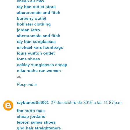
cheap air max
ray ban outlet store
abercrombie and fitch
burberry outlet
hollister clothing
jordan retro
abercrombie and fitch
ray ban sunglasses
michael kors handbags
louis vuitton outlet
toms shoes
oakley sunglasses cheap
nike roshe run women
as
Responder
raybanoutlet001
27 de octubre de 2016 a las 11:27 p.m.
the north face
cheap jordans
lebron james shoes
ghd hair straighteners