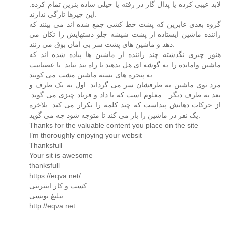
لابد عیبی کرده یا پدال گاز در رفته یا خیلی ساده بنزین تمام کرده.
این چیزها تازگی ندارند.
گروه بعدی عابرین که پشت خط کشی جمع شده اند می بینند که
راننده ماشین ایستاده از پشت شیشه جلو دستهایش را تکان می
دهد و ماشین های پشت سر بی امان بوق می زنند.
هنوز چیزی نگذشته چند راننده از ماشین ها پیاده شده اند که
ماشین وامانده را به گوشه ای هل بدهند تا راه بند نیاید. با عصبانیت
به پنجره های بسته ماشین مشت می کوبند.
مرد توی ماشین به طرفشان سر می گرداند. اول به یک طرف و
بعد به طرف دیگر…معلوم است که با داد و فریاد چیزی می گوید.
از حرکات دهانش پیداست که چند کلمه را تکرار می کند. بلاخره
یک نفر در ماشین را باز می کند تا متوجه شود چه می گوید.
Thanks for the valuable content you place on the site
I’m thoroughly enjoying your websit
Thanksfull
Your sit is awesome
thanksfull
https://eqva.net/
کسب و کار اینترنتی
تبلیغ نویسی
http://eqva.net