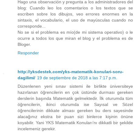
Hago una observación y pregunta a los administradores del
blog: Cuando leo los comentarios o los textos que se
escriben sobre los dibujos, veo errores enormes en la
sintaxis, el vocabulario, el uso de mayúsculas cuando no
corresponde...
No se si el problema es mío(de mi sistema operativo) o le
ocurre a todos los que miran el blog y el problema es de
Bloger.
Responder
http://yksdestek.com/yks-matematik-konulari-soru-
dagilimi/
19 de septiembre de 2018 a las 7:17 p.m.
Düzenlenen yeni sınav sistemi ile birlikte üniversiteye
hazırlanan öğrencilerin en çok üstünde durması gereken
derslerin başında Matematik gelmektedir. İlk oturumda tüm
öğrencilerin, ikinci oturumda ise Sayısal ve Sözel
öğrencilerinin dikkate alması gereken bu ders sayesinde
alacağınız ekstra bir puan sizi binlerce kişinin önüne
koyabilir. Yani YKS Matematik Konuları’nı dikkatli bir şekilde
incelemeniz gerekir.