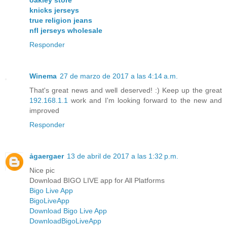
oakley store
knicks jerseys
true religion jeans
nfl jerseys wholesale
Responder
Winema
27 de marzo de 2017 a las 4:14 a.m.
That's great news and well deserved! :) Keep up the great
192.168.1.1
work and I'm looking forward to the new and
improved
Responder
ảgaergaer
13 de abril de 2017 a las 1:32 p.m.
Nice pic
Download BIGO LIVE app for All Platforms
Bigo Live App
BigoLiveApp
Download Bigo Live App
DownloadBigoLiveApp