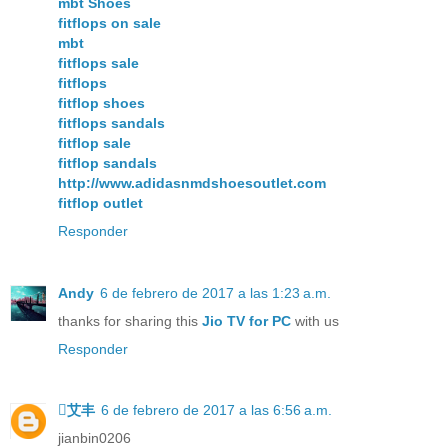
mbt Shoes
fitflops on sale
mbt
fitflops sale
fitflops
fitflop shoes
fitflops sandals
fitflop sale
fitflop sandals
http://www.adidasnmdshoesoutlet.com
fitflop outlet
Responder
Andy
6 de febrero de 2017 a las 1:23 a.m.
thanks for sharing this
Jio TV for PC
with us
Responder
艾丰
6 de febrero de 2017 a las 6:56 a.m.
jianbin0206