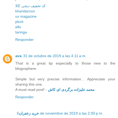
کد تخفیف دیجی کالا
kharidarzon
ux magazine
plurk
ello
taringa
Responder
ava
31 de octubre de 2019 a las 4:11 a.m.
That is a great tip especially to those new to the
blogosphere.
Simple but very precise information… Appreciate your
sharing this one.
A must read post! -
محمد علیزاده برگردی ای کاش
Responder
خرید زعفران
6 de noviembre de 2019 a las 2:00 p.m.