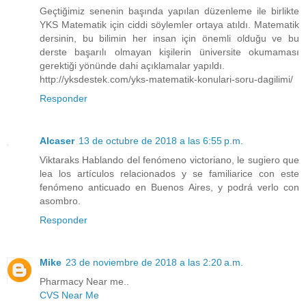
Geçtiğimiz senenin başında yapılan düzenleme ile birlikte
YKS Matematik için ciddi söylemler ortaya atıldı. Matematik
dersinin, bu bilimin her insan için önemli olduğu ve bu
derste başarılı olmayan kişilerin üniversite okumaması
gerektiği yönünde dahi açıklamalar yapıldı.
http://yksdestek.com/yks-matematik-konulari-soru-dagilimi/
Responder
Alcaser
13 de octubre de 2018 a las 6:55 p.m.
Viktaraks Hablando del fenómeno victoriano, le sugiero que
lea los artículos relacionados y se familiarice con este
fenómeno anticuado en Buenos Aires, y podrá verlo con
asombro.
Responder
Mike
23 de noviembre de 2018 a las 2:20 a.m.
Pharmacy Near me..
CVS Near Me