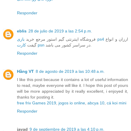
Responder
eblis
28 de julio de 2019 a las 2:54 p.m.
ارزان و انواع
بازی ps4
فروشگاه اینترنتی گیم استور مرجع خرید
در سراسر کشور می باشد.
کارت psn
گیفت
Responder
Hằng VT
8 de agosto de 2019 a las 10:48 a.m.
I like this post because it contains a lot of useful information
to read, maybe everyone will like it. I hope this post of yours
will be more appreciated by it really excellent, i enjoyed it,
thanks for posting it.
free friv Games 2019
,
jogos io online
,
abcya 10
,
cá koi mini
Responder
javad
9 de septiembre de 2019 a las 4:10 p.m.