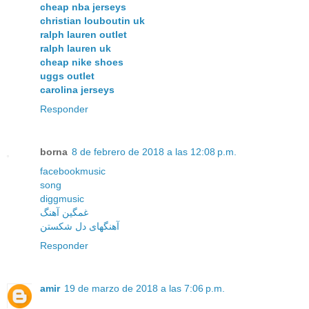
cheap nba jerseys
christian louboutin uk
ralph lauren outlet
ralph lauren uk
cheap nike shoes
uggs outlet
carolina jerseys
Responder
borna
8 de febrero de 2018 a las 12:08 p.m.
facebookmusic
song
diggmusic
غمگین آهنگ
آهنگهای دل شکستن
Responder
amir
19 de marzo de 2018 a las 7:06 p.m.