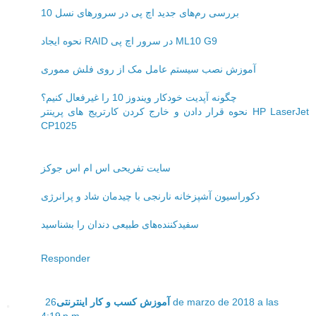
بررسی رم‌های جدید اچ پی در سرورهای نسل 10
نحوه ایجاد RAID در سرور اچ پی ML10 G9
آموزش نصب سیستم عامل مک از روی فلش مموری
چگونه آپدیت خودکار ویندوز 10 را غیرفعال کنیم؟
نحوه قرار دادن و خارج کردن کارتریج های پرینتر HP LaserJet
CP1025
سایت تفریحی اس ام اس جوکز
دکوراسیون آشپزخانه نارنجی با چیدمان شاد و پرانرژی
سفیدکننده‌های طبیعی دندان را بشناسید
Responder
26 de marzo de 2018 a las
آموزش کسب و کار اینترنتی