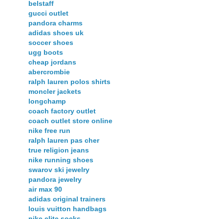
belstaff
gucci outlet
pandora charms
adidas shoes uk
soccer shoes
ugg boots
cheap jordans
abercrombie
ralph lauren polos shirts
moncler jackets
longchamp
coach factory outlet
coach outlet store online
nike free run
ralph lauren pas cher
true religion jeans
nike running shoes
swarov ski jewelry
pandora jewelry
air max 90
adidas original trainers
louis vuitton handbags
nike elite socks