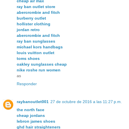
cheap air max
ray ban outlet store
abercrombie and fitch
burberry outlet
hollister clothing
jordan retro
abercrombie and fitch
ray ban sunglasses
michael kors handbags
louis vuitton outlet
toms shoes
oakley sunglasses cheap
nike roshe run women
as
Responder
raybanoutlet001
27 de octubre de 2016 a las 11:27 p.m.
the north face
cheap jordans
lebron james shoes
ghd hair straighteners