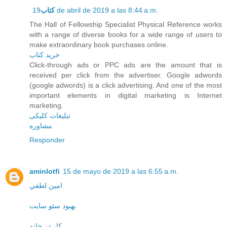
کتاب
19 de abril de 2019 a las 8:44 a.m.
The Hall of Fellowship Specialist Physical Reference works
with a range of diverse books for a wide range of users to
make extraordinary book purchases online.
خرید کتاب
Click-through ads or PPC ads are the amount that is
received per click from the advertiser. Google adwords
(google adwords) is a click advertising. And one of the most
important elements in digital marketing is Internet
marketing.
تبلیغات کلیکی
مشاوره
Responder
aminlotfi
15 de mayo de 2019 a las 6:55 a.m.
امين لطفي
بهبود سئو سایت
کار در خانه