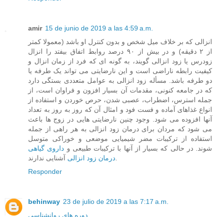
amir
15 de junio de 2019 a las 4:59 a.m.
انزالی که بر خلاف میل شخص و بدون کنترل او باشد (معمولا کمتر
از ۲ دقیقه) و در بیش از ۹۰ درصد روابط اتفاق بیفتد را انزال
زودرس یا زود انزالی گویند، به گونه ای که فرد از زمان انزال و
کیفیت رابطه ناراضی است و این نارضایتی می تواند یک طرفه یا
دو طرفه باشد. مسأله زود انزالی به عوامل متعددی بستگی دارد
که در جامعه کنونی، مقدمات آن بسیار افزون و فراوان است، از
جمله استرس، اضطراب، عصبی شدن، حرص خوردن و استفاده از
انواع غذاهای آماده و فست فود و امثال آن که روز به روز به تعداد
آنها افزوده می شود. وجود چنین نارضایتی هایی در زوج ها باعث
می شود که مردان برای درمان زود انزالی به هر راهی از جمله
استفاده از ترکیبات مضر شیمیایی موضعی و خوراکی متوسل
شوند. در حالی که بسیار از آنها با ترکیبات طبیعی و
داروی گیاهی
آشنایی ندارند.
درمان زود انزالی
Responder
behinway
23 de julio de 2019 a las 7:17 a.m.
دوره های روانشناسی