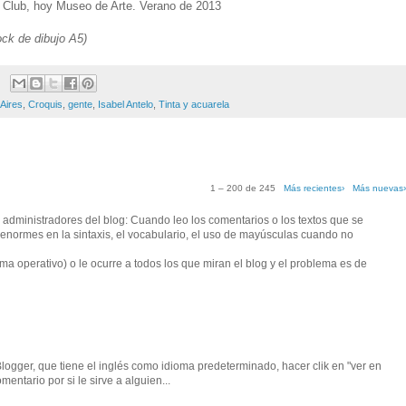
gre Club, hoy Museo de Arte. Verano de 2013
ock de dibujo A5)
Aires
,
Croquis
,
gente
,
Isabel Antelo
,
Tinta y acuarela
1 – 200 de 245
Más recientes›
Más nuevas
administradores del blog: Cuando leo los comentarios o los textos que se
s enormes en la sintaxis, el vocabulario, el uso de mayúsculas cuando no
ma operativo) o le ocurre a todos los que miran el blog y el problema es de
ogger, que tiene el inglés como idioma predeterminado, hacer clik en "ver en
mentario por si le sirve a alguien...