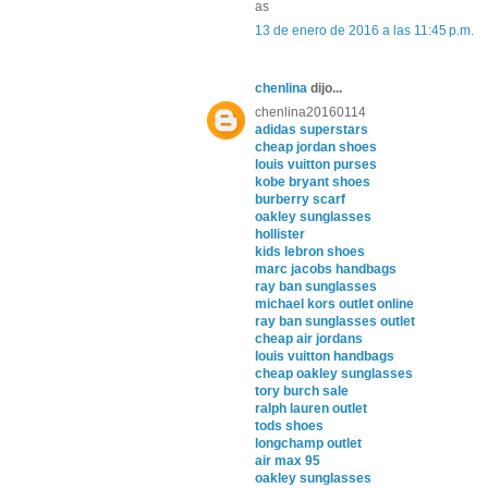
as
13 de enero de 2016 a las 11:45 p.m.
chenlina
dijo...
chenlina20160114
adidas superstars
cheap jordan shoes
louis vuitton purses
kobe bryant shoes
burberry scarf
oakley sunglasses
hollister
kids lebron shoes
marc jacobs handbags
ray ban sunglasses
michael kors outlet online
ray ban sunglasses outlet
cheap air jordans
louis vuitton handbags
cheap oakley sunglasses
tory burch sale
ralph lauren outlet
tods shoes
longchamp outlet
air max 95
oakley sunglasses