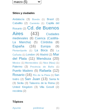
Sitios y ciudades
Andalucía
(3)
Brasil
(2)
Boedo
(1)
Caballito
(2)
Capilla del
Caminito
(1)
Cd. de Buenos
Rosario
(2)
Aires
(43)
Ciudades
medievales
(8)
Cuenca (Castilla-
La Mancha)
(5)
Córdoba
(8)
España
(16)
Europa
(9)
La Boca
(5)
Florianópolis
(1)
La
Mar
London
(4)
Madrid
(2)
Cañada
(1)
del Plata
(11)
Mendoza
(20)
Mexico
(1)
Montevideo
(1)
Nice (Niza)
(1)
Palermo
(3)
Provincia de BsAs
(1)
Rafaela
(12)
Puerto Madero
(5)
Rosario
(16)
San
Río de la Plata
(1)
San Juan
(13)
Isidro
(2)
Santa fe
(3)
Sicilia
(3)
Talavera de la Reina
(2)
United Kingdom
(3)
Villa Gesell
(2)
recoleta
(2)
Tópicos
Apunte preliminar
(1)