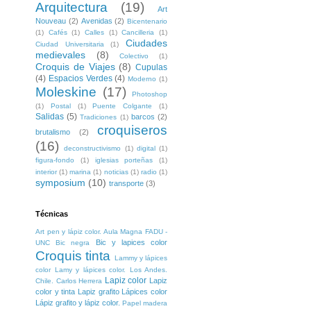
Arquitectura
(19)
Art
Nouveau
(2)
Avenidas
(2)
Bicentenario
(1)
Cafés
(1)
Calles
(1)
Cancilleria
(1)
Ciudades
Ciudad Universitaria
(1)
medievales
(8)
Colectivo
(1)
Croquis de Viajes
(8)
Cupulas
(4)
Espacios Verdes
(4)
Moderno
(1)
Moleskine
(17)
Photoshop
(1)
Postal
(1)
Puente Colgante
(1)
Salidas
(5)
barcos
(2)
Tradiciones
(1)
croquiseros
brutalismo
(2)
(16)
deconstructivismo
(1)
digital
(1)
figura-fondo
(1)
iglesias porteñas
(1)
interior
(1)
marina
(1)
noticias
(1)
radio
(1)
symposium
(10)
transporte
(3)
Técnicas
Art pen y lápiz color. Aula Magna FADU -
Bic y lapices color
UNC
Bic negra
Croquis tinta
Lammy y lápices
color
Lamy y lápices color. Los Andes.
Lapiz color
Lapiz
Chile. Carlos Herrera
color y tinta
Lapiz grafito
Lápices color
Lápiz grafito y lápiz color.
Papel madera