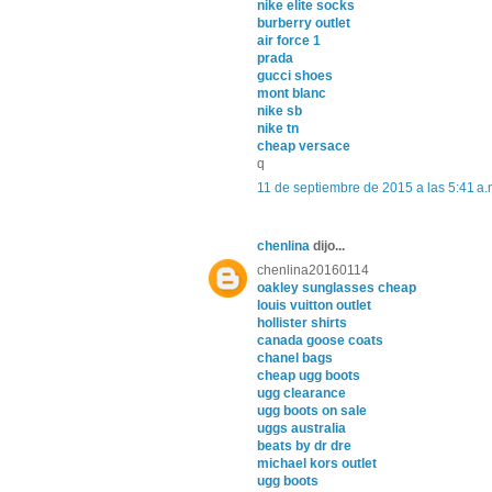
nike elite socks
burberry outlet
air force 1
prada
gucci shoes
mont blanc
nike sb
nike tn
cheap versace
q
11 de septiembre de 2015 a las 5:41 a.
chenlina
dijo...
chenlina20160114
oakley sunglasses cheap
louis vuitton outlet
hollister shirts
canada goose coats
chanel bags
cheap ugg boots
ugg clearance
ugg boots on sale
uggs australia
beats by dr dre
michael kors outlet
ugg boots