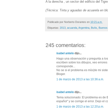
A la derecha , un sector del edificio del Ti
(Técnica: Tinta y aguadas de acuarela en bl
Publicado por
Norberto Dorantes
en
10:21 a.m.
Etiquetas:
2013
,
acuarela
,
Argentina
,
BsAs
,
Buenos 
245 comentarios:
isabel antelo
dijo...
Hago una observación y pregunta a los 
escriben sobre los dibujos, veo errore
corresponde...
No se si el problema es mío(de mi siste
Bloger.
1 de marzo de 2013 a las 10:36 a.m.
isabel antelo
dijo...
Tema solucionado: El problema es de Bl
español" y se corrige el error. Dejo el co
1 de marzo de 2013 a las 12:20 p.m.