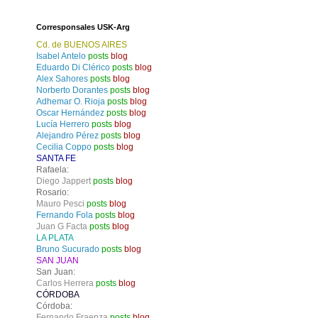
Corresponsales USK-Arg
Cd. de BUENOS AIRES
Isabel Antelo
posts
blog
Eduardo Di Clérico
posts
blog
Alex Sahores
posts
blog
Norberto Dorantes
posts
blog
Adhemar O. Rioja
posts
blog
Oscar Hernández
posts
blog
Lucía Herrero
posts
blog
Alejandro Pérez
posts
blog
Cecilia Coppo
posts
blog
SANTA FE
Rafaela:
Diego Jappert
posts
blog
Rosario:
Mauro Pesci
posts
blog
Fernando Fola
posts
blog
Juan G Facta
posts
blog
LA PLATA
Bruno Sucurado
posts
blog
SAN JUAN
San Juan:
Carlos Herrera
posts
blog
CÓRDOBA
Córdoba:
Fernando Fraenza
posts
blog