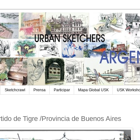
Sketchcrawl
Prensa
Participar
Mapa Global USK
USK Worksh
rtido de Tigre /Provincia de Buenos Aires