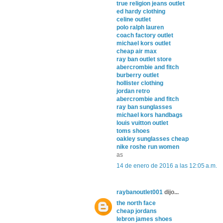
true religion jeans outlet
ed hardy clothing
celine outlet
polo ralph lauren
coach factory outlet
michael kors outlet
cheap air max
ray ban outlet store
abercrombie and fitch
burberry outlet
hollister clothing
jordan retro
abercrombie and fitch
ray ban sunglasses
michael kors handbags
louis vuitton outlet
toms shoes
oakley sunglasses cheap
nike roshe run women
as
14 de enero de 2016 a las 12:05 a.m.
raybanoutlet001
dijo...
the north face
cheap jordans
lebron james shoes