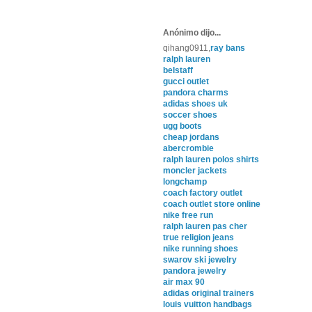
Anónimo dijo...
qihang0911,
ray bans
ralph lauren
belstaff
gucci outlet
pandora charms
adidas shoes uk
soccer shoes
ugg boots
cheap jordans
abercrombie
ralph lauren polos shirts
moncler jackets
longchamp
coach factory outlet
coach outlet store online
nike free run
ralph lauren pas cher
true religion jeans
nike running shoes
swarov ski jewelry
pandora jewelry
air max 90
adidas original trainers
louis vuitton handbags