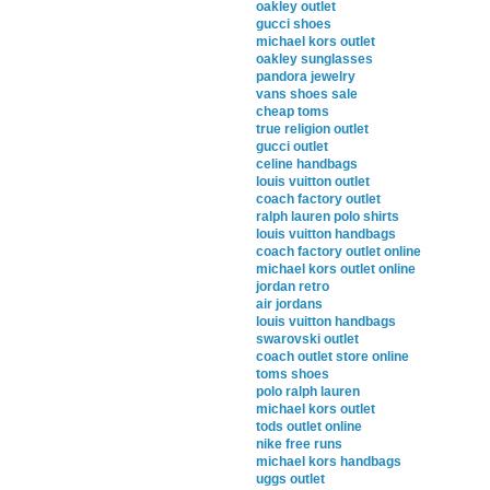
oakley outlet
gucci shoes
michael kors outlet
oakley sunglasses
pandora jewelry
vans shoes sale
cheap toms
true religion outlet
gucci outlet
celine handbags
louis vuitton outlet
coach factory outlet
ralph lauren polo shirts
louis vuitton handbags
coach factory outlet online
michael kors outlet online
jordan retro
air jordans
louis vuitton handbags
swarovski outlet
coach outlet store online
toms shoes
polo ralph lauren
michael kors outlet
tods outlet online
nike free runs
michael kors handbags
uggs outlet