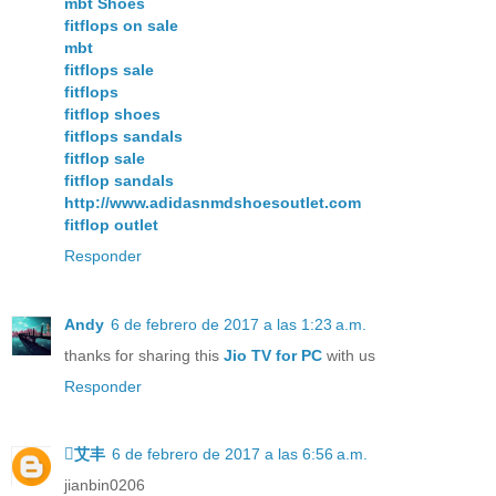
mbt Shoes
fitflops on sale
mbt
fitflops sale
fitflops
fitflop shoes
fitflops sandals
fitflop sale
fitflop sandals
http://www.adidasnmdshoesoutlet.com
fitflop outlet
Responder
Andy
6 de febrero de 2017 a las 1:23 a.m.
thanks for sharing this
Jio TV for PC
with us
Responder
艾丰
6 de febrero de 2017 a las 6:56 a.m.
jianbin0206