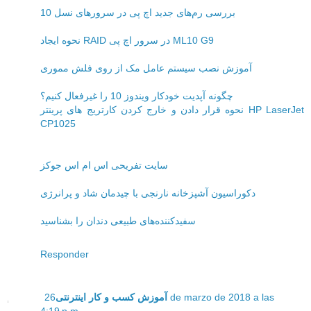
بررسی رم‌های جدید اچ پی در سرورهای نسل 10
نحوه ایجاد RAID در سرور اچ پی ML10 G9
آموزش نصب سیستم عامل مک از روی فلش مموری
چگونه آپدیت خودکار ویندوز 10 را غیرفعال کنیم؟
نحوه قرار دادن و خارج کردن کارتریج های پرینتر HP LaserJet
CP1025
سایت تفریحی اس ام اس جوکز
دکوراسیون آشپزخانه نارنجی با چیدمان شاد و پرانرژی
سفیدکننده‌های طبیعی دندان را بشناسید
Responder
26 de marzo de 2018 a las
آموزش کسب و کار اینترنتی