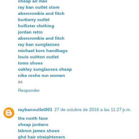
cheap air max
ray ban outlet store
abercrombie and fitch
burberry outlet
hollister clothing
jordan retro
abercrombie and fitch
ray ban sunglasses
michael kors handbags
louis vuitton outlet
toms shoes
oakley sunglasses cheap
nike roshe run women
as
Responder
raybanoutlet001
27 de octubre de 2016 a las 11:27 p.m.
the north face
cheap jordans
lebron james shoes
ghd hair straighteners