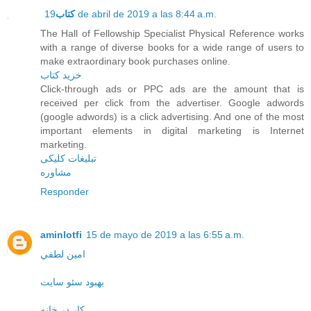
کتاب
19 de abril de 2019 a las 8:44 a.m.
The Hall of Fellowship Specialist Physical Reference works
with a range of diverse books for a wide range of users to
make extraordinary book purchases online.
خرید کتاب
Click-through ads or PPC ads are the amount that is
received per click from the advertiser. Google adwords
(google adwords) is a click advertising. And one of the most
important elements in digital marketing is Internet
marketing.
تبلیغات کلیکی
مشاوره
Responder
aminlotfi
15 de mayo de 2019 a las 6:55 a.m.
امين لطفي
بهبود سئو سایت
کار در خانه