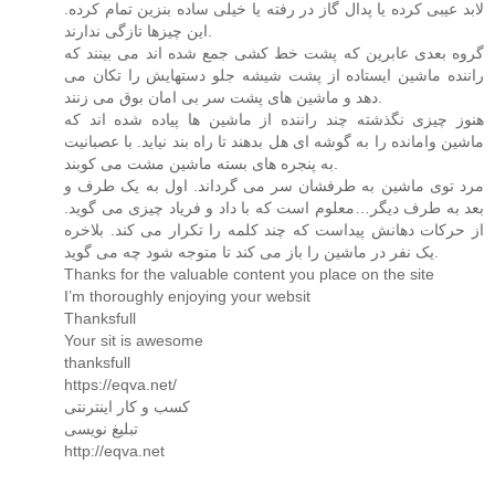
لابد عیبی کرده یا پدال گاز در رفته یا خیلی ساده بنزین تمام کرده.
این چیزها تازگی ندارند.
گروه بعدی عابرین که پشت خط کشی جمع شده اند می بینند که
راننده ماشین ایستاده از پشت شیشه جلو دستهایش را تکان می
دهد و ماشین های پشت سر بی امان بوق می زنند.
هنوز چیزی نگذشته چند راننده از ماشین ها پیاده شده اند که
ماشین وامانده را به گوشه ای هل بدهند تا راه بند نیاید. با عصبانیت
به پنجره های بسته ماشین مشت می کوبند.
مرد توی ماشین به طرفشان سر می گرداند. اول به یک طرف و
بعد به طرف دیگر…معلوم است که با داد و فریاد چیزی می گوید.
از حرکات دهانش پیداست که چند کلمه را تکرار می کند. بلاخره
یک نفر در ماشین را باز می کند تا متوجه شود چه می گوید.
Thanks for the valuable content you place on the site
I’m thoroughly enjoying your websit
Thanksfull
Your sit is awesome
thanksfull
https://eqva.net/
کسب و کار اینترنتی
تبلیغ نویسی
http://eqva.net