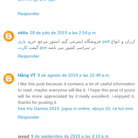
Responder
eblis
28 de julio de 2019 a las 2:54 p.m.
ارزان و انواع
بازی ps4
فروشگاه اینترنتی گیم استور مرجع خرید
در سراسر کشور می باشد.
کارت psn
گیفت
Responder
Hằng VT
8 de agosto de 2019 a las 10:48 a.m.
I like this post because it contains a lot of useful information
to read, maybe everyone will like it. I hope this post of yours
will be more appreciated by it really excellent, i enjoyed it,
thanks for posting it.
free friv Games 2019
,
jogos io online
,
abcya 10
,
cá koi mini
Responder
javad
9 de septiembre de 2019 a las 4:10 p.m.