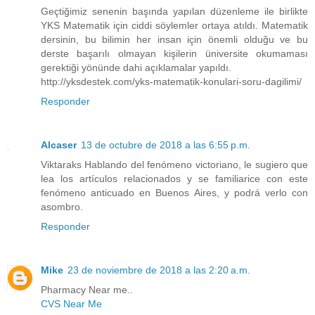
Geçtiğimiz senenin başında yapılan düzenleme ile birlikte
YKS Matematik için ciddi söylemler ortaya atıldı. Matematik
dersinin, bu bilimin her insan için önemli olduğu ve bu
derste başarılı olmayan kişilerin üniversite okumaması
gerektiği yönünde dahi açıklamalar yapıldı.
http://yksdestek.com/yks-matematik-konulari-soru-dagilimi/
Responder
Alcaser
13 de octubre de 2018 a las 6:55 p.m.
Viktaraks Hablando del fenómeno victoriano, le sugiero que
lea los artículos relacionados y se familiarice con este
fenómeno anticuado en Buenos Aires, y podrá verlo con
asombro.
Responder
Mike
23 de noviembre de 2018 a las 2:20 a.m.
Pharmacy Near me..
CVS Near Me