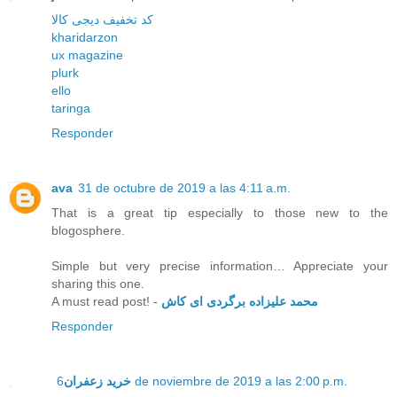
کد تخفیف دیجی کالا
kharidarzon
ux magazine
plurk
ello
taringa
Responder
ava
31 de octubre de 2019 a las 4:11 a.m.
That is a great tip especially to those new to the
blogosphere.
Simple but very precise information… Appreciate your
sharing this one.
A must read post! -
محمد علیزاده برگردی ای کاش
Responder
خرید زعفران
6 de noviembre de 2019 a las 2:00 p.m.