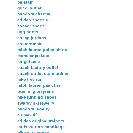
belstaff
gucci outlet
pandora charms
adidas shoes uk
soccer shoes
ugg boots
cheap jordans
abercrombie
ralph lauren polos shirts
moncler jackets
longchamp
coach factory outlet
coach outlet store online
nike free run
ralph lauren pas cher
true religion jeans
nike running shoes
swarov ski jewelry
pandora jewelry
air max 90
adidas original trainers
louis vuitton handbags
nike elite socks