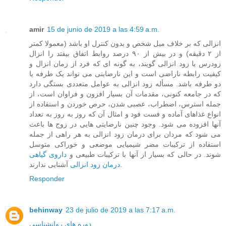
amir
15 de junio de 2019 a las 4:59 a.m.
انزالی که بر خلاف میل شخص و بدون کنترل او باشد (معمولا کمتر
از ۲ دقیقه) و در بیش از ۹۰ درصد روابط اتفاق بیفتد را انزال
زودرس یا زود انزالی گویند، به گونه ای که فرد از زمان انزال و
کیفیت رابطه ناراضی است و این نارضایتی می تواند یک طرفه یا
دو طرفه باشد. مسأله زود انزالی به عوامل متعددی بستگی دارد
که در جامعه کنونی، مقدمات آن بسیار افزون و فراوان است، از
جمله استرس، اضطراب، عصبی شدن، حرص خوردن و استفاده از
انواع غذاهای آماده و فست فود و امثال آن که روز به روز به تعداد
آنها افزوده می شود. وجود چنین نارضایتی هایی در زوج ها باعث
می شود که مردان برای درمان زود انزالی به هر راهی از جمله
استفاده از ترکیبات مضر شیمیایی موضعی و خوراکی متوسل
شوند. در حالی که بسیار از آنها با ترکیبات طبیعی و
داروی گیاهی
آشنایی ندارند.
درمان زود انزالی
Responder
behinway
23 de julio de 2019 a las 7:17 a.m.
دوره های روانشناسی