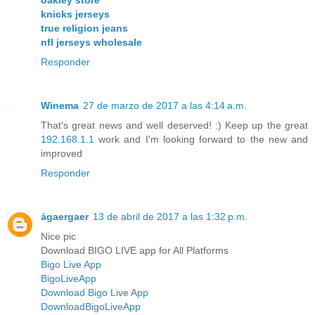
oakley store
knicks jerseys
true religion jeans
nfl jerseys wholesale
Responder
Winema
27 de marzo de 2017 a las 4:14 a.m.
That's great news and well deserved! :) Keep up the great
192.168.1.1
work and I'm looking forward to the new and
improved
Responder
ảgaergaer
13 de abril de 2017 a las 1:32 p.m.
Nice pic
Download BIGO LIVE app for All Platforms
Bigo Live App
BigoLiveApp
Download Bigo Live App
DownloadBigoLiveApp