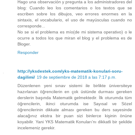
Hago una observación y pregunta a los administradores del
blog: Cuando leo los comentarios o los textos que se
escriben sobre los dibujos, veo errores enormes en la
sintaxis, el vocabulario, el uso de mayúsculas cuando no
corresponde...
No se si el problema es mío(de mi sistema operativo) o le
ocurre a todos los que miran el blog y el problema es de
Bloger.
Responder
http://yksdestek.com/yks-matematik-konulari-soru-
dagilimi/
19 de septiembre de 2018 a las 7:17 p.m.
Düzenlenen yeni sınav sistemi ile birlikte üniversiteye
hazırlanan öğrencilerin en çok üstünde durması gereken
derslerin başında Matematik gelmektedir. İlk oturumda tüm
öğrencilerin, ikinci oturumda ise Sayısal ve Sözel
öğrencilerinin dikkate alması gereken bu ders sayesinde
alacağınız ekstra bir puan sizi binlerce kişinin önüne
koyabilir. Yani YKS Matematik Konuları’nı dikkatli bir şekilde
incelemeniz gerekir.