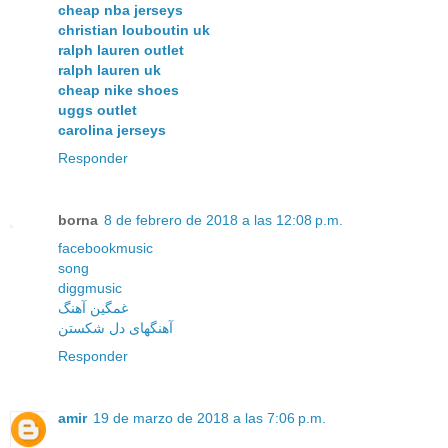
cheap nba jerseys
christian louboutin uk
ralph lauren outlet
ralph lauren uk
cheap nike shoes
uggs outlet
carolina jerseys
Responder
borna
8 de febrero de 2018 a las 12:08 p.m.
facebookmusic
song
diggmusic
غمگین آهنگ
آهنگهای دل شکستن
Responder
amir
19 de marzo de 2018 a las 7:06 p.m.