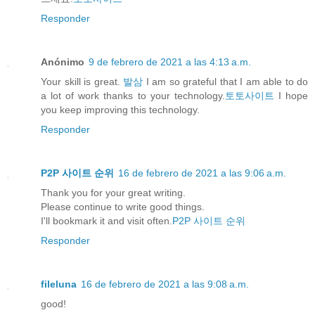
Responder
Anónimo
9 de febrero de 2021 a las 4:13 a.m.
Your skill is great.
발삼
I am so grateful that I am able to do
a lot of work thanks to your technology.
토토사이트
I hope
you keep improving this technology.
Responder
P2P 사이트 순위
16 de febrero de 2021 a las 9:06 a.m.
Thank you for your great writing.
Please continue to write good things.
I'll bookmark it and visit often.
P2P 사이트 순위
Responder
fileluna
16 de febrero de 2021 a las 9:08 a.m.
good!