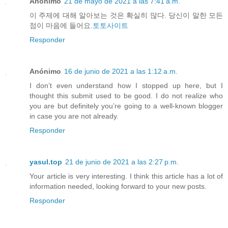
Anónimo
21 de mayo de 2021 a las 7:41 a.m.
이 주제에 대해 알아보는 것은 확실히 많다. 당신이 말한 모든
점이 마음에 들어요.
토토사이트
Responder
Anónimo
16 de junio de 2021 a las 1:12 a.m.
I don’t even understand how I stopped up here, but I
thought this submit used to be good. I do not realize who
you are but definitely you’re going to a well-known blogger
in case you are not already.
Responder
yasul.top
21 de junio de 2021 a las 2:27 p.m.
Your article is very interesting. I think this article has a lot of
information needed, looking forward to your new posts.
Responder