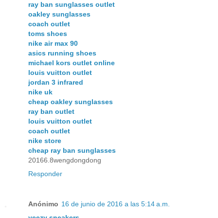
ray ban sunglasses outlet
oakley sunglasses
coach outlet
toms shoes
nike air max 90
asics running shoes
michael kors outlet online
louis vuitton outlet
jordan 3 infrared
nike uk
cheap oakley sunglasses
ray ban outlet
louis vuitton outlet
coach outlet
nike store
cheap ray ban sunglasses
20166.8wengdongdong
Responder
Anónimo
16 de junio de 2016 a las 5:14 a.m.
yeezy sneakers