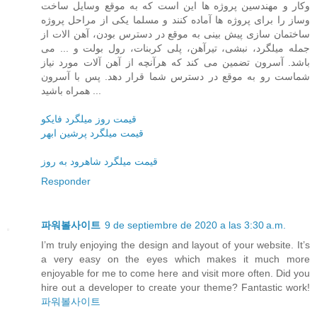
وکار و مهندسین پروژه ها این است که به موقع وسایل ساخت
وساز را برای پروژه ها آماده کنند و مسلما یکی از مراحل پروژه
ساختمان سازی پیش بینی به موقع در دسترس بودن، آهن الات از
جمله میلگرد، نبشی، تیرآهن، پلی کربنات، رول بولت و ... می
باشد. آسرون تضمین می کند که هرآنچه از آهن آلات مورد نیاز
شماست رو به موقع در دسترس شما قرار دهد. پس با آسرون
همراه باشید ...
قیمت روز میلگرد فایکو
قیمت میلگرد پرشین ابهر
قیمت میلگرد شاهرود به روز
Responder
파워볼사이트
9 de septiembre de 2020 a las 3:30 a.m.
I’m truly enjoying the design and layout of your website. It’s
a very easy on the eyes which makes it much more
enjoyable for me to come here and visit more often. Did you
hire out a developer to create your theme? Fantastic work!
파워볼사이트