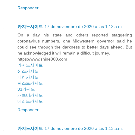
Responder
카지노사이트
17 de noviembre de 2020 a las 1:13 a.m.
On a day his state and others reported staggering
coronavirus numbers, one Midwestern governor said he
could see through the darkness to better days ahead. But
he acknowledged it will remain a difficult journey.
https://www.shine900.com
카지노사이트
샌즈카지노
더킹카지노
퍼스트카지노
33카지노
개츠비카지노
메리트카지노
Responder
카지노사이트
17 de noviembre de 2020 a las 1:13 a.m.