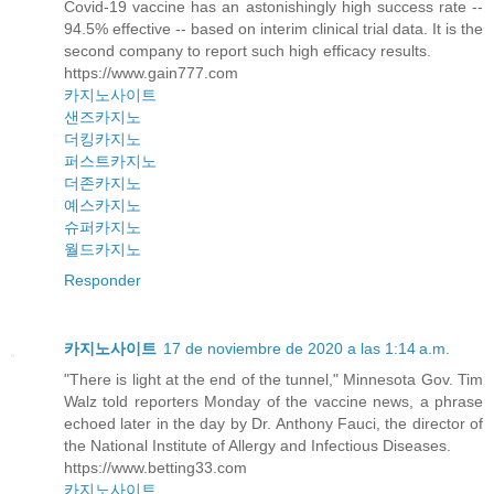
Covid-19 vaccine has an astonishingly high success rate --
94.5% effective -- based on interim clinical trial data. It is the
second company to report such high efficacy results.
https://www.gain777.com
카지노사이트
샌즈카지노
더킹카지노
퍼스트카지노
더존카지노
예스카지노
슈퍼카지노
월드카지노
Responder
카지노사이트
17 de noviembre de 2020 a las 1:14 a.m.
"There is light at the end of the tunnel," Minnesota Gov. Tim
Walz told reporters Monday of the vaccine news, a phrase
echoed later in the day by Dr. Anthony Fauci, the director of
the National Institute of Allergy and Infectious Diseases.
https://www.betting33.com
카지노사이트