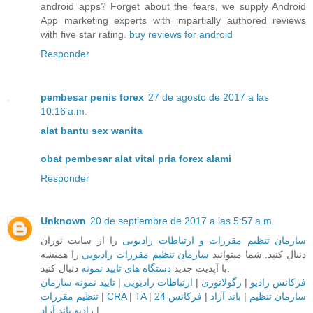
android apps? Forget about the fears, we supply Android
App marketing experts with impartially authored reviews
with five star rating.
buy reviews for android
Responder
pembesar penis forex
27 de agosto de 2017 a las
10:16 a.m.
alat bantu sex wanita
obat pembesar alat vital pria forex alami
Responder
Unknown
20 de septiembre de 2017 a las 5:57 a.m.
سازمان تنظیم مقررات و ارتباطات رادیویی
را از سایت نوران
دنبال کنید. شما میتوانید
سازمان تنظیم مقررات رادیویی
را همیشه
دنبال کنید.
با آپدیت جدید
دستگاه های تایید نمونه
تایید نمونه سازمان
|
ارتباطات رادیویی
|
رگولاتوری
|
فرکانس رادیو
تنظیم مقررات
|
CRA
|
TA
|
فرکانس 24
|
باند آزاد
|
سازمان تنظیم
رادیو باند آزاد
|