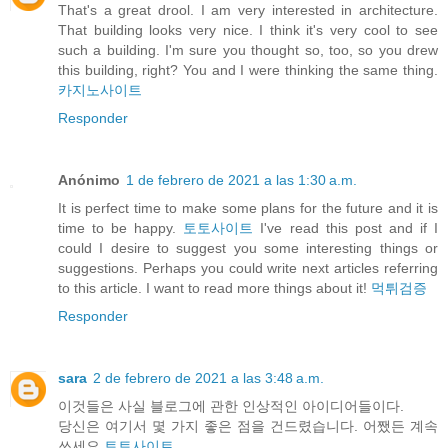
That's a great drool. I am very interested in architecture.
That building looks very nice. I think it's very cool to see
such a building. I'm sure you thought so, too, so you drew
this building, right? You and I were thinking the same thing.
카지노사이트
Responder
Anónimo
1 de febrero de 2021 a las 1:30 a.m.
It is perfect time to make some plans for the future and it is
time to be happy.
토토사이트
I've read this post and if I
could I desire to suggest you some interesting things or
suggestions. Perhaps you could write next articles referring
to this article. I want to read more things about it!
먹튀검증
Responder
sara
2 de febrero de 2021 a las 3:48 a.m.
이것들은 사실 블로그에 관한 인상적인 아이디어들이다.
당신은 여기서 몇 가지 좋은 점을 건드렸습니다. 어쨌든 계속
쓰세요.
토토사이트