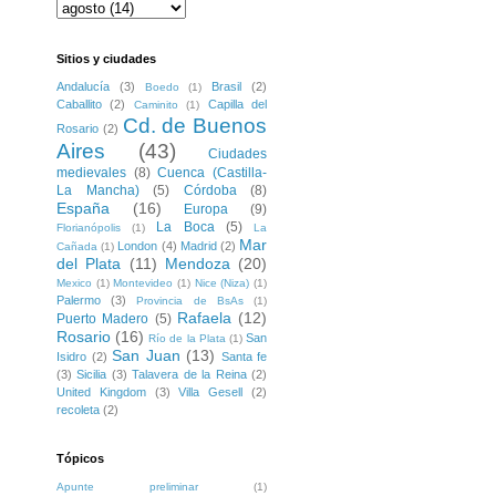
Sitios y ciudades
Andalucía
(3)
Brasil
(2)
Boedo
(1)
Caballito
(2)
Capilla del
Caminito
(1)
Cd. de Buenos
Rosario
(2)
Aires
(43)
Ciudades
medievales
(8)
Cuenca (Castilla-
La Mancha)
(5)
Córdoba
(8)
España
(16)
Europa
(9)
La Boca
(5)
Florianópolis
(1)
La
Mar
London
(4)
Madrid
(2)
Cañada
(1)
del Plata
(11)
Mendoza
(20)
Mexico
(1)
Montevideo
(1)
Nice (Niza)
(1)
Palermo
(3)
Provincia de BsAs
(1)
Rafaela
(12)
Puerto Madero
(5)
Rosario
(16)
San
Río de la Plata
(1)
San Juan
(13)
Isidro
(2)
Santa fe
(3)
Sicilia
(3)
Talavera de la Reina
(2)
United Kingdom
(3)
Villa Gesell
(2)
recoleta
(2)
Tópicos
Apunte preliminar
(1)