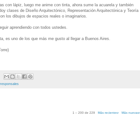
icas con lápiz, luego me anime con tinta, ahora sume la acuarela y también
oy clases de Diseño Arquitectónico, Representación Arquitectónica y Teoría
 con los dibujos de espacios reales o imaginarios.
eguir aprendiendo con todos ustedes.
inta, es uno de los que más me gusto al llegar a Buenos Aires.
orre)
responsales
1 – 200 de 229
Más recientes›
Más nuevas