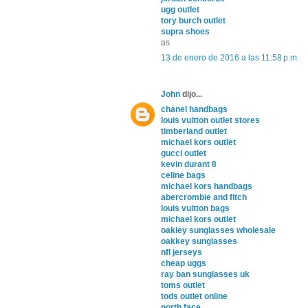
ugg outlet
tory burch outlet
supra shoes
as
13 de enero de 2016 a las 11:58 p.m.
John
dijo...
chanel handbags
louis vuitton outlet stores
timberland outlet
michael kors outlet
gucci outlet
kevin durant 8
celine bags
michael kors handbags
abercrombie and fitch
louis vuitton bags
michael kors outlet
oakley sunglasses wholesale
oakkey sunglasses
nfl jerseys
cheap uggs
ray ban sunglasses uk
toms outlet
tods outlet online
north face