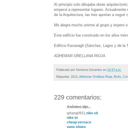
Al principio solo dibujaba obras arquitecton
empecé a representar lugares. Actualmente d
de la Arquitectura, las tres aportan a seguir
Me alegra mucho unirme al grupo y espero s
Este edificio fue construido en los años tre
Edificio Kavanagh (Sánchez, Lagos y de la T
ADHEMAR ORELLANA RIOJA
Publicado por
Norberto Dorantes
en
10:37 a.m.
Etiquetas:
2012
,
Adhemar Orellana Rioja
,
BsAs
,
Cor
229 comentarios:
Anónimo dijo...
qihang0911,
nike sb
nike tn
cheap versace
vans shoes