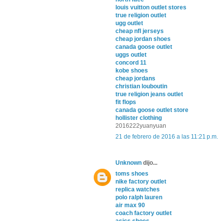
louis vuitton outlet stores
true religion outlet
ugg outlet
cheap nfl jerseys
cheap jordan shoes
canada goose outlet
uggs outlet
concord 11
kobe shoes
cheap jordans
christian louboutin
true religion jeans outlet
fit flops
canada goose outlet store
hollister clothing
2016222yuanyuan
21 de febrero de 2016 a las 11:21 p.m.
Unknown
dijo...
toms shoes
nike factory outlet
replica watches
polo ralph lauren
air max 90
coach factory outlet