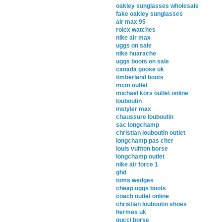
oakley sunglasses wholesale
fake oakley sunglasses
air max 95
rolex watches
nike air max
uggs on sale
nike huarache
uggs boots on sale
canada goose uk
timberland boots
mcm outlet
michael kors outlet online
louboutin
instyler max
chaussure louboutin
sac longchamp
christian louboutin outlet
longchamp pas cher
louis vuitton borse
longchamp outlet
nike air force 1
ghd
toms wedges
cheap uggs boots
coach outlet online
christian louboutin shoes
hermes uk
gucci borse