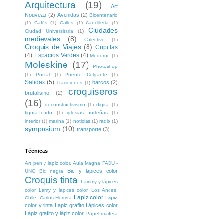
Arquitectura
(19)
Art
Nouveau
(2)
Avenidas
(2)
Bicentenario
(1)
Cafés
(1)
Calles
(1)
Cancilleria
(1)
Ciudades
Ciudad Universitaria
(1)
medievales
(8)
Colectivo
(1)
Croquis de Viajes
(8)
Cupulas
(4)
Espacios Verdes
(4)
Moderno
(1)
Moleskine
(17)
Photoshop
(1)
Postal
(1)
Puente Colgante
(1)
Salidas
(5)
barcos
(2)
Tradiciones
(1)
croquiseros
brutalismo
(2)
(16)
deconstructivismo
(1)
digital
(1)
figura-fondo
(1)
iglesias porteñas
(1)
interior
(1)
marina
(1)
noticias
(1)
radio
(1)
symposium
(10)
transporte
(3)
Técnicas
Art pen y lápiz color. Aula Magna FADU -
Bic y lapices color
UNC
Bic negra
Croquis tinta
Lammy y lápices
color
Lamy y lápices color. Los Andes.
Lapiz color
Lapiz
Chile. Carlos Herrera
color y tinta
Lapiz grafito
Lápices color
Lápiz grafito y lápiz color.
Papel madera