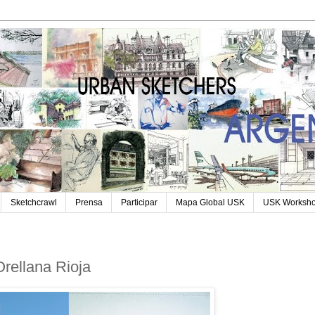
Sketchcrawl
Prensa
Participar
Mapa Global USK
USK Worksh
ellana Rioja