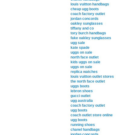
louis vuitton handbags
cheap ugg boots
coach factory outlet
jordan concords
oakley sunglasses
tiffany and co
tory burch handbags
fake oakley sunglasses
ugg sale
kate spade
uggs on sale
north face outlet
kids uggs on sale
uggs on sale
replica watches
louis vuitton outlet stores
the north face outlet
uggs boots
lebron shoes
gucci outlet
ugg australia
coach factory outlet
ugg boots
coach outlet store online
ugg boots
running shoes
chanel handbags
jordan concords