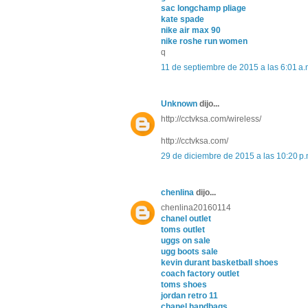
sac longchamp pliage
kate spade
nike air max 90
nike roshe run women
q
11 de septiembre de 2015 a las 6:01 a.
Unknown
dijo...
http://cctvksa.com/wireless/
http://cctvksa.com/
29 de diciembre de 2015 a las 10:20 p.
chenlina
dijo...
chenlina20160114
chanel outlet
toms outlet
uggs on sale
ugg boots sale
kevin durant basketball shoes
coach factory outlet
toms shoes
jordan retro 11
chanel handbags