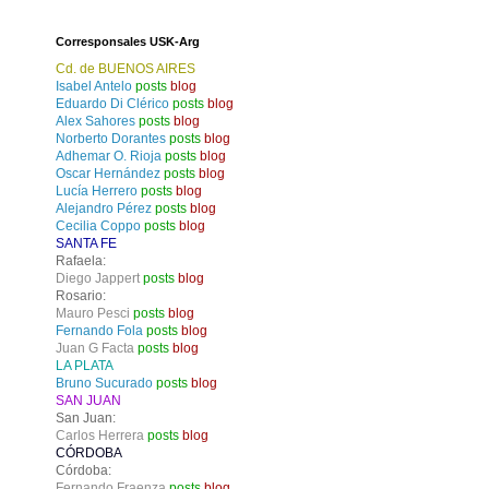
Corresponsales USK-Arg
Cd. de BUENOS AIRES
Isabel Antelo
posts
blog
Eduardo Di Clérico
posts
blog
Alex Sahores
posts
blog
Norberto Dorantes
posts
blog
Adhemar O. Rioja
posts
blog
Oscar Hernández
posts
blog
Lucía Herrero
posts
blog
Alejandro Pérez
posts
blog
Cecilia Coppo
posts
blog
SANTA FE
Rafaela:
Diego Jappert
posts
blog
Rosario:
Mauro Pesci
posts
blog
Fernando Fola
posts
blog
Juan G Facta
posts
blog
LA PLATA
Bruno Sucurado
posts
blog
SAN JUAN
San Juan:
Carlos Herrera
posts
blog
CÓRDOBA
Córdoba:
Fernando Fraenza
posts
blog